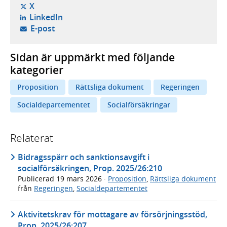
- öppnas i ny flik, extern webbplats,
X
- öppnas i ny flik, extern webbplats,
LinkedIn
- öppnar din e-postklient,
E-post
Sidan är uppmärkt med följande
kategorier
Proposition
Rättsliga dokument
Regeringen
Socialdepartementet
Socialförsäkringar
Relaterat
Bidragsspärr och sanktionsavgift i
socialförsäkringen, Prop. 2025/26:210
Publicerad
19 mars 2026
·
Proposition
,
Rättsliga dokument
från
Regeringen
,
Socialdepartementet
Aktivitetskrav för mottagare av försörjningsstöd,
Prop. 2025/26:207