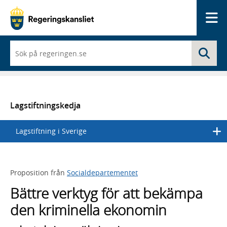
Me
När
Sö
du
börjar
skriva
så
framträder
en
Lagstiftningskedja
lista
med
Lagstiftning i Sverige
sökförslag
Proposition från
Socialdepartementet
Bättre verktyg för att bekämpa
den kriminella ekonomin