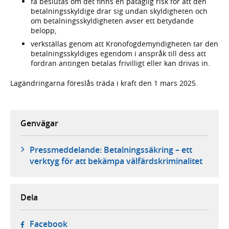
få beslutas om det finns en påtaglig risk för att den
betalningsskyldige drar sig undan skyldigheten och
om betalningsskyldigheten avser ett betydande
belopp,
verkställas genom att Kronofogdemyndigheten tar den
betalningsskyldiges egendom i anspråk till dess att
fordran antingen betalas frivilligt eller kan drivas in.
Lagändringarna föreslås träda i kraft den 1 mars 2025.
Genvägar
Pressmeddelande: Betalningssäkring – ett
verktyg för att bekämpa välfärdskriminalitet
Dela
- öppnas i ny flik, extern webbplats,
Facebook