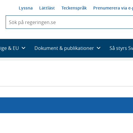
Lyssna
Lättläst
Teckenspråk
Prenumerera via e-
När
du
börjar
skriva
så
rige & EU
Dokument & publikationer
Så styrs S
framträder
en
lista
med
sökförslag