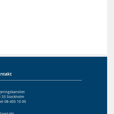
ntakt
eringskansliet
3 33 Stockholm
el 08-405 10 00
Kontakt