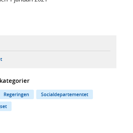
ebbplats,
ern webbplats,
 ny flik, extern webbplats,
- öppnar din e-postklient,
t
kategorier
Regeringen
Socialdepartementet
set