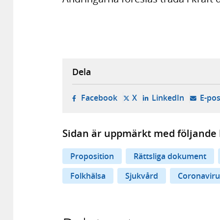
Dela
- öppnas i ny flik, extern w
- öppnas i ny flik, ext
- öppnas i
Facebook
X
LinkedIn
E-pos
Sidan är uppmärkt med följande 
Proposition
Rättsliga dokument
Folkhälsa
Sjukvård
Coronaviru