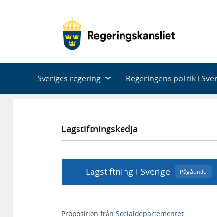
Huvudnavigering
Sveriges regering
Regeringens politik i Sve
Lagstiftningskedja
Lagstiftning i Sverige
Pågående
Proposition från
Socialdepartementet