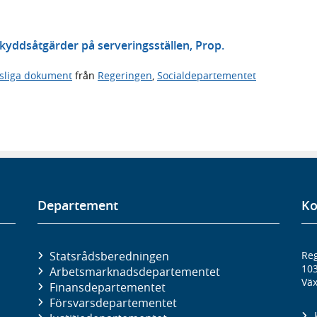
tskyddsåtgärder på serveringsställen, Prop.
tsliga dokument
från
Regeringen
,
Socialdepartementet
Departement
Ko
Statsrådsberedningen
Reg
10
Arbetsmarknads­departementet
Väx
Finans­departementet
Försvars­departementet