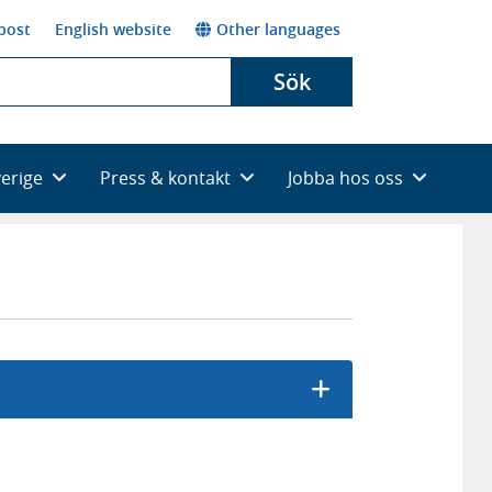
post
English website
Other languages
Sök
verige
Press & kontakt
Jobba hos oss