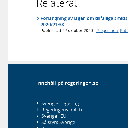
Relaterat
Förlängning av lagen om tillfälliga smit
2020/21:38
Publicerad
22 oktober 2020
·
Proposition
,
Rät
Innehåll på regeringen.se
Sveriges regering
Regeringens politik
Sverige i EU
Så styrs Sverige