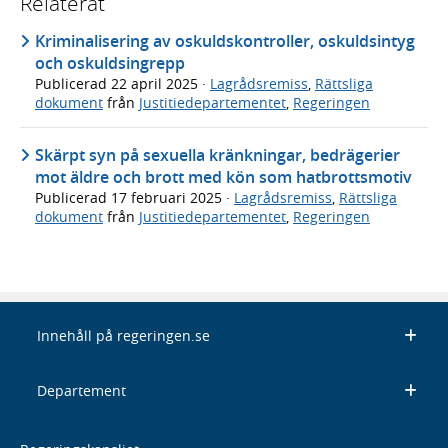
Relaterat
Kriminalisering av oskuldskontroller, oskuldsintyg
och oskuldsingrepp
Publicerad
22 april 2025
·
Lagrådsremiss
,
Rättsliga
dokument
från
Justitiedepartementet
,
Regeringen
Skärpt syn på sexuella kränkningar, bedrägerier
mot äldre och brott med kön som hatbrottsmotiv
Publicerad
17 februari 2025
·
Lagrådsremiss
,
Rättsliga
dokument
från
Justitiedepartementet
,
Regeringen
Innehåll på regeringen.se
Departement