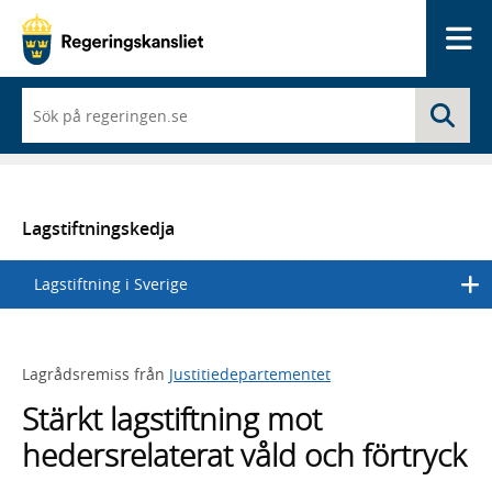
Me
När
Sö
du
börjar
skriva
så
framträder
en
Lagstiftningskedja
lista
med
Lagstiftning i Sverige
sökförslag
Lagrådsremiss från
Justitiedepartementet
Stärkt lagstiftning mot
hedersrelaterat våld och förtryck