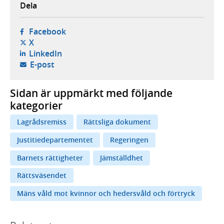
Dela
- öppnas i ny flik, extern webbplats,
Facebook
- öppnas i ny flik, extern webbplats,
X
- öppnas i ny flik, extern webbplats,
LinkedIn
- öppnar din e-postklient,
E-post
Sidan är uppmärkt med följande
kategorier
Lagrådsremiss
Rättsliga dokument
Justitiedepartementet
Regeringen
Barnets rättigheter
Jämställdhet
Rättsväsendet
Mäns våld mot kvinnor och hedersvåld och förtryck