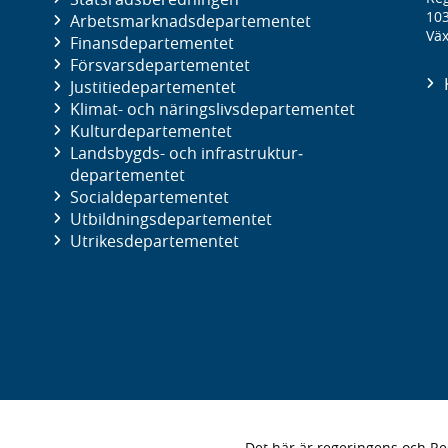
10
Arbetsmarknads­departementet
Väx
Finans­departementet
Försvars­departementet
Justitie­departementet
Klimat- och näringslivs­departementet
Kultur­departementet
Landsbygds- och infrastruktur­
departementet
Social­departementet
Utbildnings­departementet
Utrikes­departementet
Det här är regeringens och 