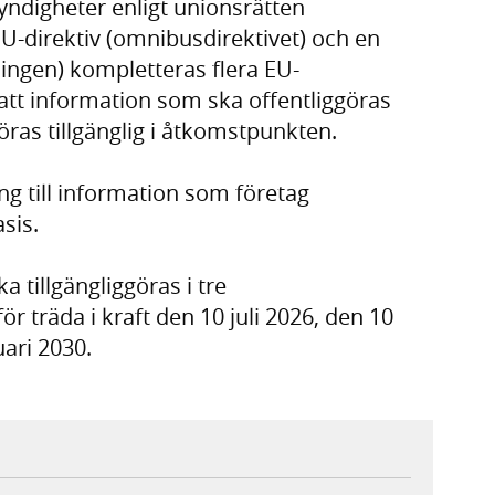
yndigheter enligt unionsrätten
EU-direktiv (omnibusdirektivet) och en
ngen) kompletteras flera EU-
tt information som ska offentliggöras
öras tillgänglig i åtkomstpunkten.
g till information som företag
asis.
 tillgängliggöras i tre
r träda i kraft den 10 juli 2026, den 10
uari 2030.