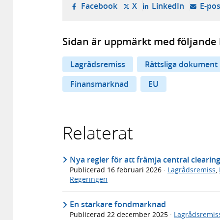
- öppnas i ny flik, extern w
- öppnas i ny flik, ext
- öppnas i
Facebook
X
LinkedIn
E-pos
Sidan är uppmärkt med följande 
Lagrådsremiss
Rättsliga dokument
Finansmarknad
EU
Relaterat
Nya regler för att främja central clearin
Publicerad
16 februari 2026
·
Lagrådsremiss
,
Regeringen
En starkare fondmarknad
Publicerad
22 december 2025
·
Lagrådsremis