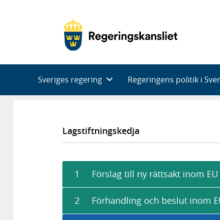
Huvudnavigering
Sveriges regering
Regeringens politik i Sve
Lagstiftningskedja
1
Förslag till ny rättsakt inom EU
2
Förhandling och beslut inom 