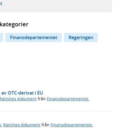
ebbplats,
ern webbplats,
 ny flik, extern webbplats,
- öppnar din e-postklient,
t
kategorier
Finansdepartementet
Regeringen
g av OTC-derivat i EU
Rättsliga dokument
från
Finansdepartementet
,
s
,
Rättsliga dokument
från
Finansdepartementet
,