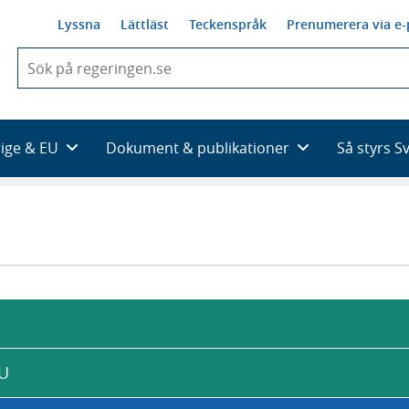
Lyssna
Lättläst
Teckenspråk
Prenumerera via e-
När
du
börjar
skriva
så
rige & EU
Dokument & publikationer
Så styrs S
framträder
en
lista
med
sökförslag
EU