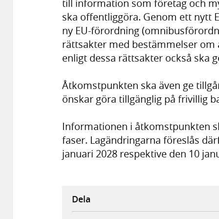
till information som företag och m
ska offentliggöra. Genom ett nytt 
ny EU-förordning (omnibusförordni
rättsakter med bestämmelser om a
enligt dessa rättsakter också ska g
Åtkomstpunkten ska även ge tillgån
önskar göra tillgänglig på frivillig b
Informationen i åtkomstpunkten ska
faser. Lagändringarna föreslås därfö
januari 2028 respektive den 10 jan
Dela