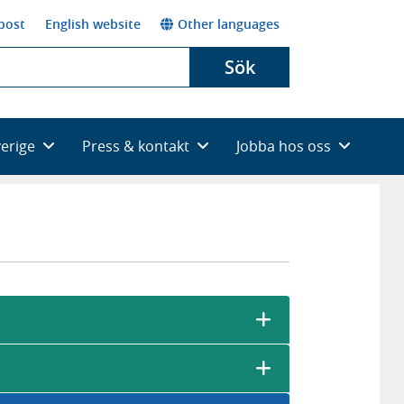
post
English website
Other languages
Sök
verige
Press & kontakt
Jobba hos oss