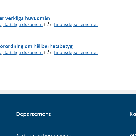
ver verkliga huvudmän
s
,
Rättsliga dokument
från
Finansdepartementet
,
förordning om hållbarhetsbetyg
s
,
Rättsliga dokument
från
Finansdepartementet
,
Departement
Ko
Statsrådsberedningen
Reg