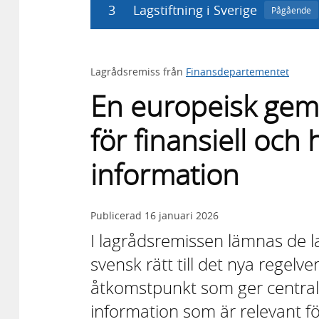
3
Lagstiftning i Sverige
Pågående
Lagrådsremiss från
Finansdepartementet
En europeisk ge
för finansiell och
information
Publicerad
16 januari 2026
I lagrådsremissen lämnas de l
svensk rätt till det nya rege
åtkomstpunkt som ger centralise
information som är relevant för