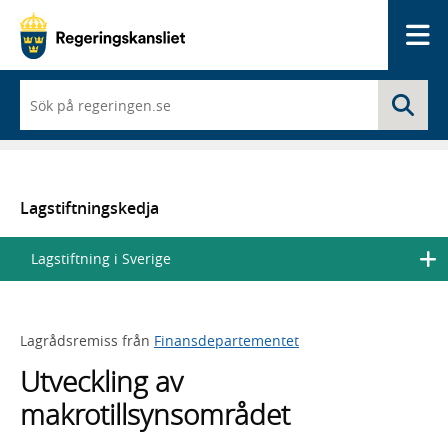
Me
När
Sö
du
börjar
skriva
så
framträder
en
Lagstiftningskedja
lista
med
Lagstiftning i Sverige
sökförslag
Lagrådsremiss från
Finansdepartementet
Utveckling av
makrotillsynsområdet