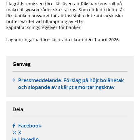
I lagrådsremissen föreslås även att Riksbankens roll på
makrotillsynsområdet ska stärkas. Som ett led i detta får
Riksbanken ansvaret för att fastställa det kontracykliska
buffertvärdet vid tillämpning av EU:s
kapitaltäckningsregelver för banker.
Lagändringarna föreslås träda i kraft den 1 april 2026.
Genväg
Pressmeddelande: Förslag på höjt bolånetak
och slopande av skärpt amorteringskrav
Dela
- öppnas i ny flik, extern webbplats,
Facebook
- öppnas i ny flik, extern webbplats,
X
- öppnas i ny flik, extern webbplats,
LinkedIn