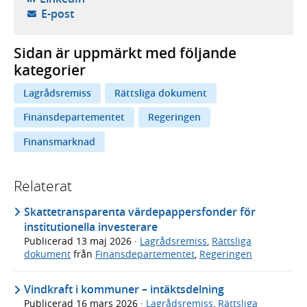
- öppnar din e-postklient,
E-post
Sidan är uppmärkt med följande
kategorier
Lagrådsremiss
Rättsliga dokument
Finansdepartementet
Regeringen
Finansmarknad
Relaterat
Skattetransparenta värdepappersfonder för
institutionella investerare
Publicerad
13 maj 2026
·
Lagrådsremiss
,
Rättsliga
dokument
från
Finansdepartementet
,
Regeringen
Vindkraft i kommuner – intäktsdelning
Publicerad
16 mars 2026
·
Lagrådsremiss
,
Rättsliga