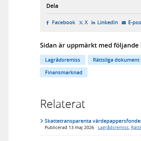
Dela
- öppnas i ny flik, extern w
- öppnas i ny flik, ext
- öppnas i
Facebook
X
LinkedIn
E-pos
Sidan är uppmärkt med följande 
Lagrådsremiss
Rättsliga dokument
Finansmarknad
Relaterat
Skattetransparenta värdepappersfonder f
Publicerad
13 maj 2026
·
Lagrådsremiss
,
Rätt