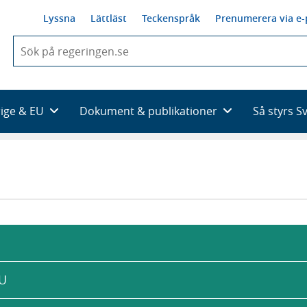
Lyssna
Lättläst
Teckenspråk
Prenumerera via e-
När
du
börjar
skriva
så
rige & EU
Dokument & publikationer
Så styrs S
framträder
en
lista
med
sökförslag
EU