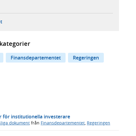
ebbplats,
ern webbplats,
 ny flik, extern webbplats,
- öppnar din e-postklient,
t
kategorier
Finansdepartementet
Regeringen
ör institutionella investerare
sliga dokument
från
Finansdepartementet
,
Regeringen