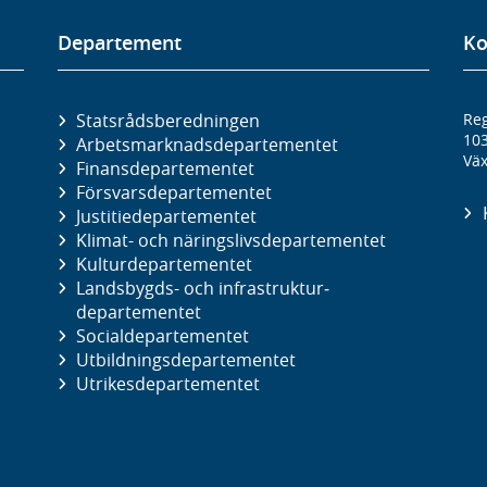
Departement
Ko
Statsrådsberedningen
Reg
10
Arbetsmarknads­departementet
Väx
Finans­departementet
Försvars­departementet
Justitie­departementet
Klimat- och näringslivs­departementet
Kultur­departementet
Landsbygds- och infrastruktur­
departementet
Social­departementet
Utbildnings­departementet
Utrikes­departementet