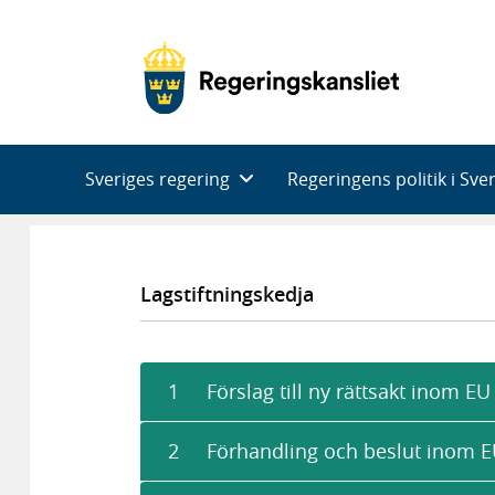
Huvudnavigering
Sveriges regering
Regeringens politik i Sve
Lagstiftningskedja
1
Förslag till ny rättsakt inom EU
2
Förhandling och beslut inom 