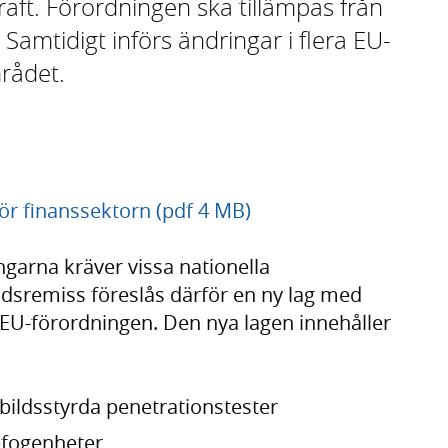
raft. Förordningen ska tillämpas från
amtidigt införs ändringar i flera EU-
rådet.
för finanssektorn (pdf 4 MB)
garna kräver vissa nationella
rådsremiss föreslås därför en ny lag med
EU-förordningen. Den nya lagen innehåller
bildsstyrda penetrationstester
efogenheter