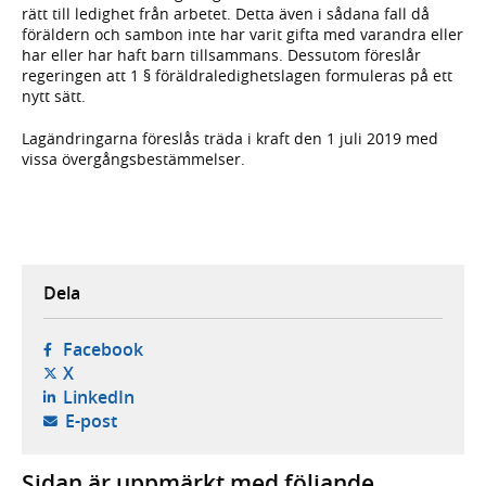
rätt till ledighet från arbetet. Detta även i sådana fall då
föräldern och sambon inte har varit gifta med varandra eller
har eller har haft barn tillsammans. Dessutom föreslår
regeringen att 1 § föräldraledighetslagen formuleras på ett
nytt sätt.
Lagändringarna föreslås träda i kraft den 1 juli 2019 med
vissa övergångsbestämmelser.
Dela
- öppnas i ny flik, extern webbplats,
Facebook
- öppnas i ny flik, extern webbplats,
X
- öppnas i ny flik, extern webbplats,
LinkedIn
- öppnar din e-postklient,
E-post
Sidan är uppmärkt med följande