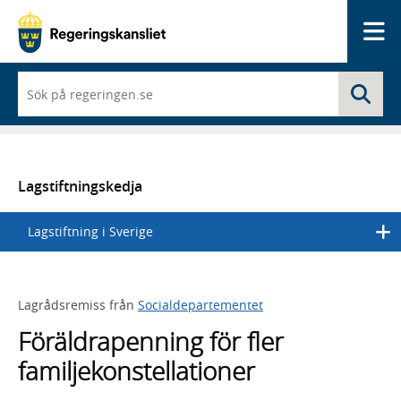
Me
När
Sö
du
börjar
skriva
så
framträder
en
Lagstiftningskedja
lista
med
Lagstiftning i Sverige
sökförslag
Lagrådsremiss från
Socialdepartementet
Föräldrapenning för fler
familjekonstellationer