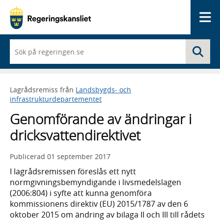
Me
När
Sö
du
börjar
skriva
så
Lagrådsremiss från
Landsbygds- och
framträder
infrastrukturdepartementet
en
lista
Genomförande av ändringar i
med
sökförslag
dricksvattendirektivet
Publicerad
01 september 2017
I lagrådsremissen föreslås ett nytt
normgivningsbemyndigande i livsmedelslagen
(2006:804) i syfte att kunna genomföra
kommissionens direktiv (EU) 2015/1787 av den 6
oktober 2015 om ändring av bilaga II och III till rådets