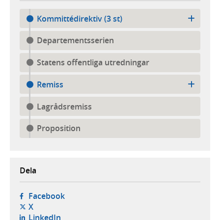
Kommittédirektiv (3 st)
Departementsserien
Statens offentliga utredningar
Remiss
Lagrådsremiss
Proposition
Dela
- öppnas i ny flik, extern webbplats,
Facebook
- öppnas i ny flik, extern webbplats,
X
- öppnas i ny flik, extern webbplats,
LinkedIn