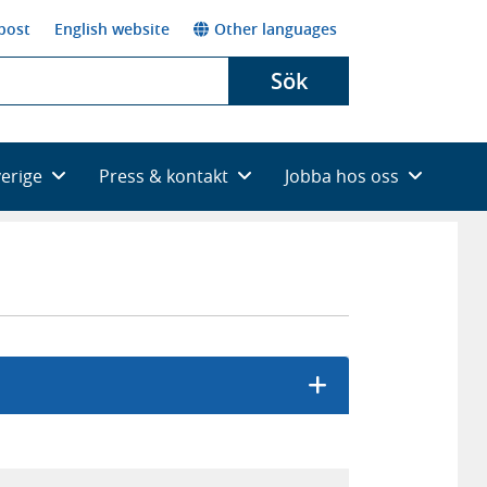
post
English website
Other languages
Sök
verige
Press & kontakt
Jobba hos oss