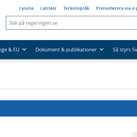
Lyssna
Lättläst
Teckenspråk
Prenumerera via e-
När
du
börjar
skriva
så
rige & EU
Dokument & publikationer
Så styrs S
framträder
en
lista
med
sökförslag