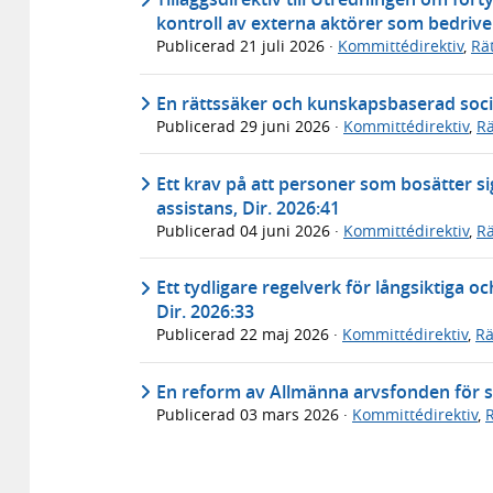
kontroll av externa aktörer som bedriv
Publicerad
21 juli 2026
·
Kommittédirektiv
,
Rä
En rättssäker och kunskapsbaserad social
Publicerad
29 juni 2026
·
Kommittédirektiv
,
Rä
Ett krav på att personer som bosätter sig 
assistans, Dir. 2026:41
Publicerad
04 juni 2026
·
Kommittédirektiv
,
Rä
Ett tydligare regelverk för långsiktiga oc
Dir. 2026:33
Publicerad
22 maj 2026
·
Kommittédirektiv
,
Rä
En reform av Allmänna arvsfonden för stä
Publicerad
03 mars 2026
·
Kommittédirektiv
,