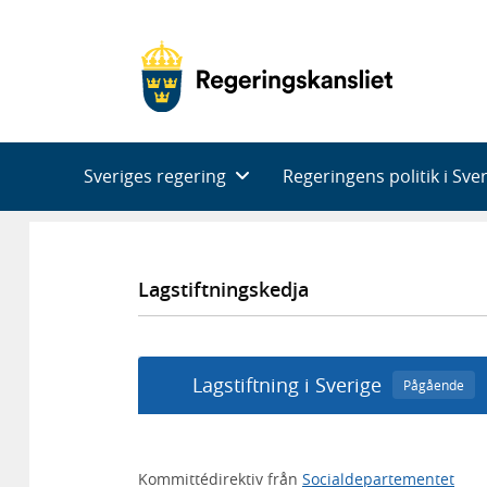
Huvudnavigering
Sveriges regering
Regeringens politik i Sve
Lagstiftningskedja
Lagstiftning i Sverige
Pågående
Kommittédirektiv från
Socialdepartementet