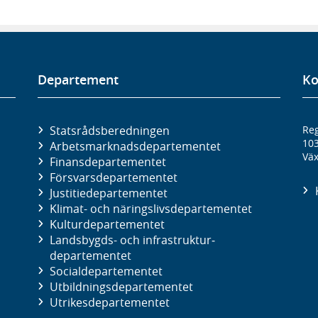
Departement
Ko
Statsrådsberedningen
Reg
10
Arbetsmarknads­departementet
Väx
Finans­departementet
Försvars­departementet
Justitie­departementet
Klimat- och näringslivs­departementet
Kultur­departementet
Landsbygds- och infrastruktur­
departementet
Social­departementet
Utbildnings­departementet
Utrikes­departementet