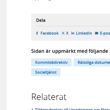
Dela
- öppnas i ny flik, extern w
- öppnas i ny flik, ext
- öppnas i
Facebook
X
LinkedIn
E-pos
Sidan är uppmärkt med följande 
Kommittédirektiv
Rättsliga dokume
Socialtjänst
Relaterat
Tilläggsdirektiv till Utredningen om fört