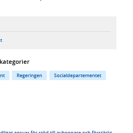
ebbplats,
ern webbplats,
 ny flik, extern webbplats,
- öppnar din e-postklient,
t
kategorier
nt
Regeringen
Socialdepartementet
ydligat ansvar för stöd till avhoppare och förstärkt