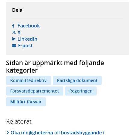
Dela
- öppnas i ny flik, extern webbplats,
Facebook
- öppnas i ny flik, extern webbplats,
X
- öppnas i ny flik, extern webbplats,
LinkedIn
- öppnar din e-postklient,
E-post
Sidan är uppmärkt med följande
kategorier
Kommittédirektiv
Rättsliga dokument
Försvarsdepartementet
Regeringen
Militärt försvar
Relaterat
Öka möjligheterna till bostadsbyggande i