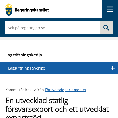
Me
När
Sö
du
börjar
skriva
så
framträder
en
Lagstiftningskedja
lista
med
Lagstiftning i Sverige
sökförslag
Kommittédirektiv från
Försvarsdepartementet
En utvecklad statlig
försvarsexport och ett utvecklat
exportstöd