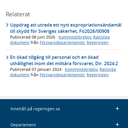
Relaterat
Uppdrag att utreda ett nytt expropriationsändamål
till skydd för Sveriges säkerhet, Fö2026/00908
Publicerad
08 juni 2026
·
Kommittédirektiv
,
Rättsliga
dokument
från
Försvarsdepartementet
,
Regeringen
En ökad tillgång till personal och en ökad
uthållighet inom det militära försvaret, Dir. 2024:2
Publicerad
07 januari 2024
·
Kommittédirektiv
,
Rättsliga
dokument
från
Försvarsdepartementet
,
Regeringen
Innehåll på regeringen.se
Departement