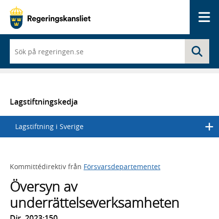
Me
När
Sö
du
börjar
skriva
så
framträder
en
Lagstiftningskedja
lista
med
Lagstiftning i Sverige
sökförslag
Kommittédirektiv från
Försvarsdepartementet
Översyn av
underrättelseverksamheten
Dir. 2023:150