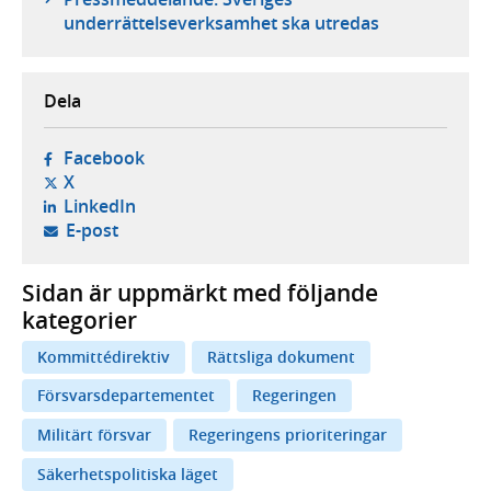
underrättelseverksamhet ska utredas
Dela
- öppnas i ny flik, extern webbplats,
Facebook
- öppnas i ny flik, extern webbplats,
X
- öppnas i ny flik, extern webbplats,
LinkedIn
- öppnar din e-postklient,
E-post
Sidan är uppmärkt med följande
kategorier
Kommittédirektiv
Rättsliga dokument
Försvarsdepartementet
Regeringen
Militärt försvar
Regeringens prioriteringar
Säkerhetspolitiska läget