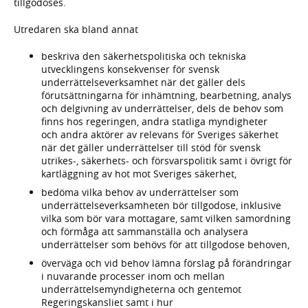
tillgodoses.
Utredaren ska bland annat
beskriva den säkerhetspolitiska och tekniska
utvecklingens konsekvenser för svensk
underrättelseverksamhet när det gäller dels
förutsättningarna för inhämtning, bearbetning, analys
och delgivning av underrättelser, dels de behov som
finns hos regeringen, andra statliga myndigheter
och andra aktörer av relevans för Sveriges säkerhet
när det gäller underrättelser till stöd för svensk
utrikes-, säkerhets- och försvarspolitik samt i övrigt för
kartläggning av hot mot Sveriges säkerhet,
bedöma vilka behov av underrättelser som
underrättelseverksamheten bör tillgodose, inklusive
vilka som bör vara mottagare, samt vilken samordning
och förmåga att sammanställa och analysera
underrättelser som behövs för att tillgodose behoven,
överväga och vid behov lämna förslag på förändringar
i nuvarande processer inom och mellan
underrättelsemyndigheterna och gentemot
Regeringskansliet samt i hur