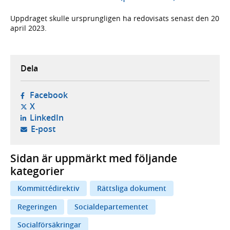
Uppdraget skulle ursprungligen ha redovisats senast den 20
april 2023.
Dela
- öppnas i ny flik, extern webbplats,
Facebook
- öppnas i ny flik, extern webbplats,
X
- öppnas i ny flik, extern webbplats,
LinkedIn
- öppnar din e-postklient,
E-post
Sidan är uppmärkt med följande
kategorier
Kommittédirektiv
Rättsliga dokument
Regeringen
Socialdepartementet
Socialförsäkringar