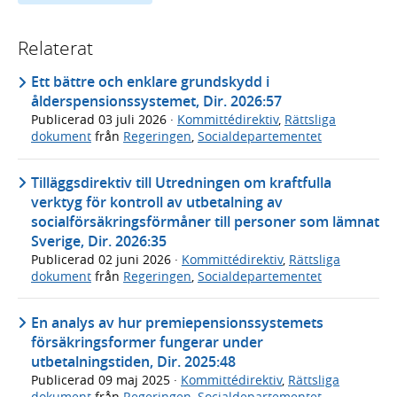
Relaterat
Ett bättre och enklare grundskydd i
ålderspensionssystemet, Dir. 2026:57
Publicerad
03 juli 2026
·
Kommittédirektiv
,
Rättsliga
dokument
från
Regeringen
,
Socialdepartementet
Tilläggsdirektiv till Utredningen om kraftfulla
verktyg för kontroll av utbetalning av
socialförsäkringsförmåner till personer som lämnat
Sverige, Dir. 2026:35
Publicerad
02 juni 2026
·
Kommittédirektiv
,
Rättsliga
dokument
från
Regeringen
,
Socialdepartementet
En analys av hur premiepensionssystemets
försäkringsformer fungerar under
utbetalningstiden, Dir. 2025:48
Publicerad
09 maj 2025
·
Kommittédirektiv
,
Rättsliga
dokument
från
Regeringen
,
Socialdepartementet