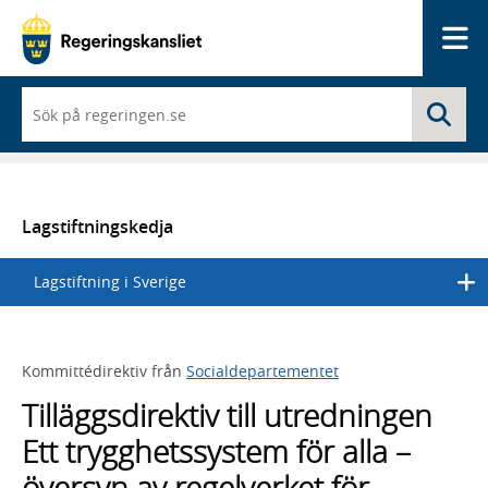
Me
När
Sö
du
börjar
skriva
så
framträder
en
Lagstiftningskedja
lista
med
Lagstiftning i Sverige
sökförslag
Kommittédirektiv från
Socialdepartementet
Tilläggsdirektiv till utredningen
Ett trygghetssystem för alla –
översyn av regelverket för