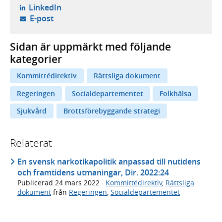
- öppnas i ny flik, extern webbplats,
LinkedIn
- öppnar din e-postklient,
E-post
Sidan är uppmärkt med följande
kategorier
Kommittédirektiv
Rättsliga dokument
Regeringen
Socialdepartementet
Folkhälsa
Sjukvård
Brottsförebyggande strategi
Relaterat
En svensk narkotikapolitik anpassad till nutidens
och framtidens utmaningar, Dir. 2022:24
Publicerad
24 mars 2022
·
Kommittédirektiv
,
Rättsliga
dokument
från
Regeringen
,
Socialdepartementet