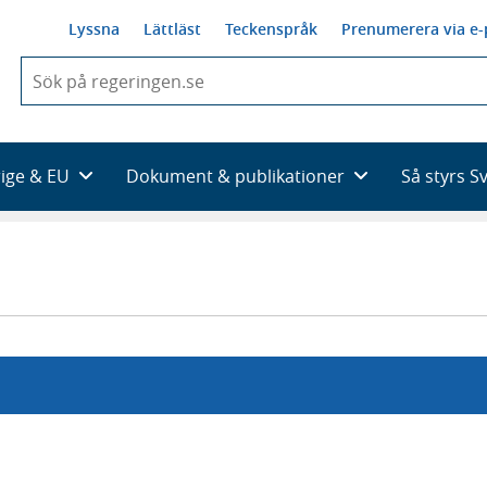
Lyssna
Lättläst
Teckenspråk
Prenumerera via e-
När
du
börjar
skriva
så
rige & EU
Dokument & publikationer
Så styrs S
framträder
en
lista
med
sökförslag