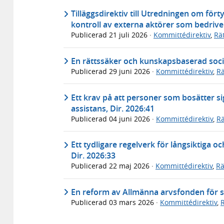
Tilläggsdirektiv till Utredningen om fört
kontroll av externa aktörer som bedriv
Publicerad
21 juli 2026
·
Kommittédirektiv
,
Rä
En rättssäker och kunskapsbaserad social
Publicerad
29 juni 2026
·
Kommittédirektiv
,
Rä
Ett krav på att personer som bosätter sig 
assistans, Dir. 2026:41
Publicerad
04 juni 2026
·
Kommittédirektiv
,
Rä
Ett tydligare regelverk för långsiktiga oc
Dir. 2026:33
Publicerad
22 maj 2026
·
Kommittédirektiv
,
Rä
En reform av Allmänna arvsfonden för stä
Publicerad
03 mars 2026
·
Kommittédirektiv
,