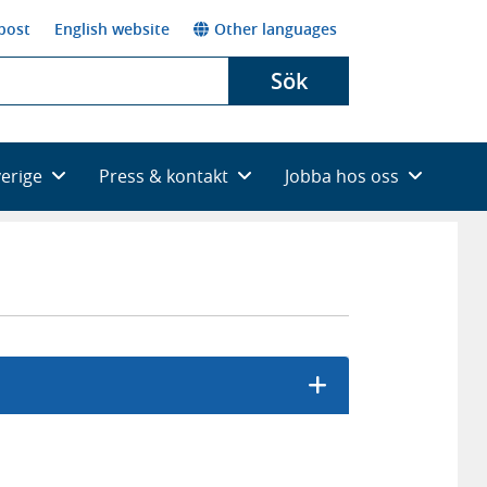
post
English website
Other languages
Sök
verige
Press & kontakt
Jobba hos oss