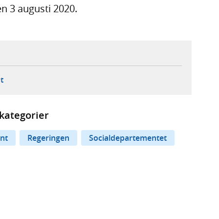
n 3 augusti 2020.
ebbplats,
ern webbplats,
 ny flik, extern webbplats,
- öppnar din e-postklient,
t
kategorier
nt
Regeringen
Socialdepartementet