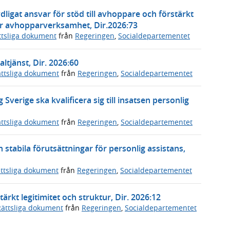
ydligat ansvar för stöd till avhoppare och förstärkt
er avhopparverksamhet, Dir.2026:73
ttsliga dokument
från
Regeringen
,
Socialdepartementet
tjänst, Dir. 2026:60
ttsliga dokument
från
Regeringen
,
Socialdepartementet
Sverige ska kvalificera sig till insatsen personlig
ttsliga dokument
från
Regeringen
,
Socialdepartementet
h stabila förutsättningar för personlig assistans,
ttsliga dokument
från
Regeringen
,
Socialdepartementet
rkt legitimitet och struktur, Dir. 2026:12
Rättsliga dokument
från
Regeringen
,
Socialdepartementet