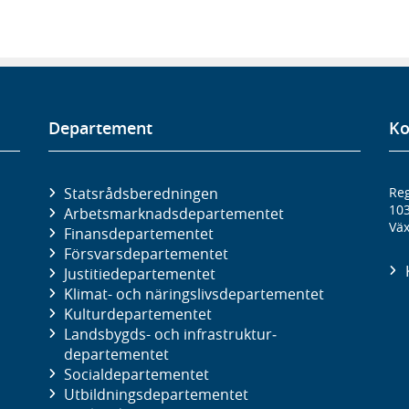
Departement
Ko
Statsrådsberedningen
Reg
10
Arbetsmarknads­departementet
Väx
Finans­departementet
Försvars­departementet
Justitie­departementet
Klimat- och näringslivs­departementet
Kultur­departementet
Landsbygds- och infrastruktur­
departementet
Social­departementet
Utbildnings­departementet