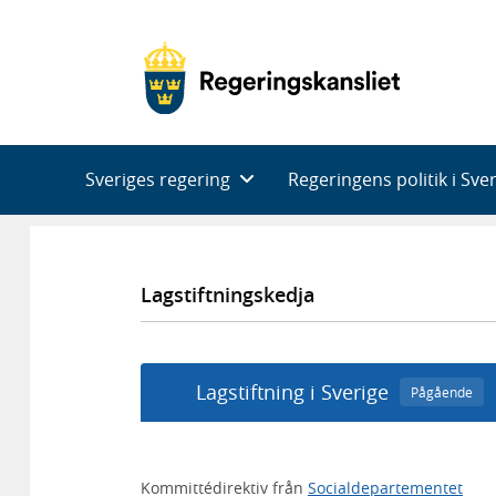
Huvudnavigering
Sveriges regering
Regeringens politik i Sve
Lagstiftningskedja
Lagstiftning i Sverige
Pågående
Kommittédirektiv från
Socialdepartementet