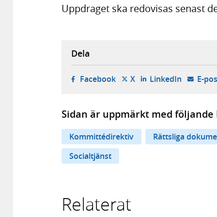
Uppdraget ska redovisas senast de
Dela
- öppnas i ny flik, extern w
- öppnas i ny flik, ext
- öppnas i
Facebook
X
LinkedIn
E-pos
Sidan är uppmärkt med följande 
Kommittédirektiv
Rättsliga dokume
Socialtjänst
Relaterat