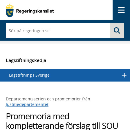
Me
När
Sö
du
börjar
skriva
så
framträder
en
Lagstiftningskedja
lista
med
Lagstiftning i Sverige
sökförslag
Departementsserien och promemorior från
Justitiedepartementet
Promemoria med
kompletterande förslag till SOU