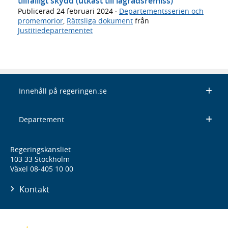
tillfälligt skydd (utkast till lagrådsremiss)
Publicerad
24 februari 2024
·
Departementsserien och
promemorior
,
Rättsliga dokument
från
Justitiedepartementet
Innehåll på regeringen.se
Departement
Regeringskansliet
103 33 Stockholm
Växel 08-405 10 00
Kontakt