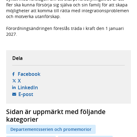
fler ska kunna försörja sig själva och sin familj för att skapa
möjligheter att komma till rätta med integrationsproblemen
och motverka utanförskap.
Förordningsändringen föreslås träda i kraft den 1 januari
2027.
Dela
- öppnas i ny flik, extern webbplats,
Facebook
- öppnas i ny flik, extern webbplats,
X
- öppnas i ny flik, extern webbplats,
LinkedIn
- öppnar din e-postklient,
E-post
Sidan är uppmärkt med följande
kategorier
Departementsserien och promemorior