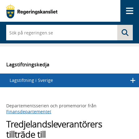
Me
När
Sö
du
börjar
skriva
så
framträder
en
Lagstiftningskedja
lista
med
Lagstiftning i Sverige
sökförslag
Departementsserien och promemorior från
Finansdepartementet
Tredjelandsleverantörers
tillträde till