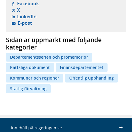
- öppnas i ny flik, extern webbplats,
Facebook
- öppnas i ny flik, extern webbplats,
X
- öppnas i ny flik, extern webbplats,
LinkedIn
- öppnar din e-postklient,
E-post
Sidan är uppmärkt med följande
kategorier
Departementsserien och promemorior
Rättsliga dokument
Finansdepartementet
Kommuner och regioner
Offentlig upphandling
Statlig förvaltning
Innehåll på regeringen.se