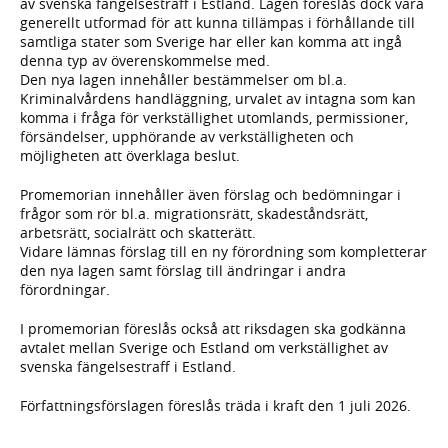
av svenska fängelsestraff i Estland. Lagen föreslås dock vara
generellt utformad för att kunna tillämpas i förhållande till
samtliga stater som Sverige har eller kan komma att ingå
denna typ av överenskommelse med.
Den nya lagen innehåller bestämmelser om bl.a.
Kriminalvårdens handläggning, urvalet av intagna som kan
komma i fråga för verkställighet utomlands, permissioner,
försändelser, upphörande av verkställigheten och
möjligheten att överklaga beslut.
Promemorian innehåller även förslag och bedömningar i
frågor som rör bl.a. migrationsrätt, skadeståndsrätt,
arbetsrätt, socialrätt och skatterätt.
Vidare lämnas förslag till en ny förordning som kompletterar
den nya lagen samt förslag till ändringar i andra
förordningar.
I promemorian föreslås också att riksdagen ska godkänna
avtalet mellan Sverige och Estland om verkställighet av
svenska fängelsestraff i Estland.
Författningsförslagen föreslås träda i kraft den 1 juli 2026.