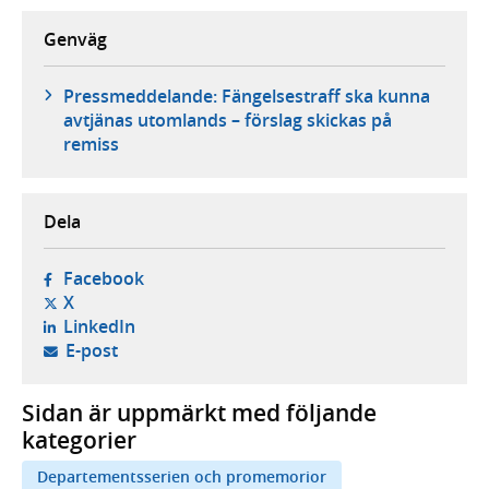
Genväg
Pressmeddelande: Fängelsestraff ska kunna
avtjänas utomlands – förslag skickas på
remiss
Dela
- öppnas i ny flik, extern webbplats,
Facebook
- öppnas i ny flik, extern webbplats,
X
- öppnas i ny flik, extern webbplats,
LinkedIn
- öppnar din e-postklient,
E-post
Sidan är uppmärkt med följande
kategorier
Departementsserien och promemorior