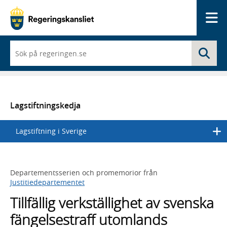
Me
När
Sö
du
börjar
skriva
så
framträder
en
Lagstiftningskedja
lista
med
Lagstiftning i Sverige
sökförslag
Departementsserien och promemorior från
Justitiedepartementet
Tillfällig verkställighet av svenska
fängelsestraff utomlands