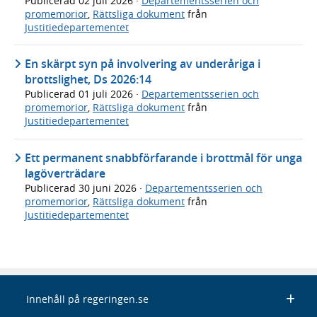
Publicerad
02 juli 2026
·
Departementsserien och
promemorior
,
Rättsliga dokument
från
Justitiedepartementet
En skärpt syn på involvering av underåriga i
brottslighet, Ds 2026:14
Publicerad
01 juli 2026
·
Departementsserien och
promemorior
,
Rättsliga dokument
från
Justitiedepartementet
Ett permanent snabbförfarande i brottmål för unga
lagöverträdare
Publicerad
30 juni 2026
·
Departementsserien och
promemorior
,
Rättsliga dokument
från
Justitiedepartementet
Innehåll på regeringen.se