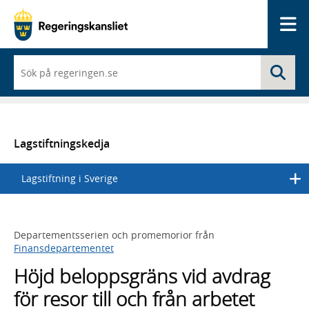
Me
När
Sö
du
börjar
skriva
så
framträder
en
Lagstiftningskedja
lista
med
Lagstiftning i Sverige
sökförslag
Departementsserien och promemorior från
Finansdepartementet
Höjd beloppsgräns vid avdrag
för resor till och från arbetet