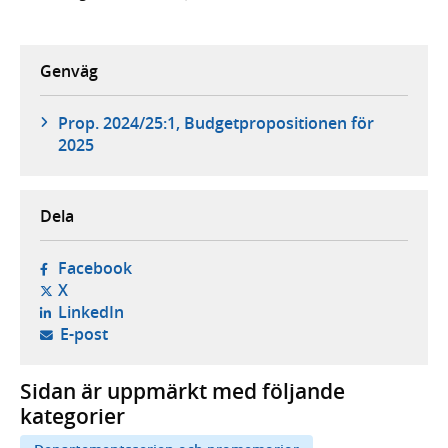
Genväg
Prop. 2024/25:1, Budgetpropositionen för
2025
Dela
- öppnas i ny flik, extern webbplats,
Facebook
- öppnas i ny flik, extern webbplats,
X
- öppnas i ny flik, extern webbplats,
LinkedIn
- öppnar din e-postklient,
E-post
Sidan är uppmärkt med följande
kategorier