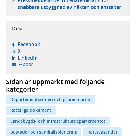
Pressmeddelande: Utredare tillsätts för
snabbare utbyggnad av häkten och anstalter
Dela
- öppnas i ny flik, extern webbplats,
Facebook
- öppnas i ny flik, extern webbplats,
X
- öppnas i ny flik, extern webbplats,
LinkedIn
- öppnar din e-postklient,
E-post
Sidan är uppmärkt med följande
kategorier
Departementsserien och promemorior
Rättsliga dokument
Landsbygds- och infrastrukturdepartementet
Bostäder och samhällsplanering
Rättsväsendet