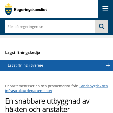
Me
När
Sö
du
börjar
skriva
så
framträder
en
Lagstiftningskedja
lista
med
Lagstiftning i Sverige
sökförslag
Departementsserien och promemorior från
Landsbygds- och
infrastrukturdepartementet
En snabbare utbyggnad av
häkten och anstalter