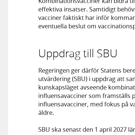
Kombinationsvacciner kan bidra ti
effektiva insatser. Samtidigt behövs
vacciner faktiskt har inför komm
eventuella beslut om vaccination
Uppdrag till SBU
Regeringen ger därför Statens bere
utvärdering (SBU) i uppdrag att sa
kunskapsläget avseende kombinati
influensavacciner som framställs på
influensavacciner, med fokus på va
äldre.
SBU ska senast den 1 april 2027 lä