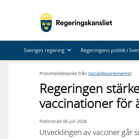
Huvudnavigering
Sveriges regering
Regeringens politik i Sve
Pressmeddelande från
Socialdepartementet
Regeringen stärk
vaccinationer för 
Publicerad
06 juli 2026
Utvecklingen av vacciner går 