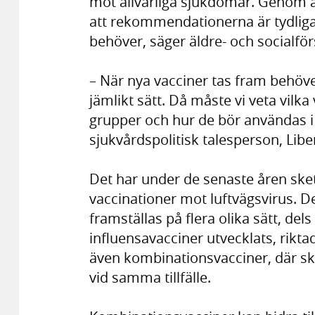
mot allvarliga sjukdomar. Genom at
att rekommendationerna är tydliga 
behöver, säger äldre- och socialfö
– När nya vacciner tas fram behöve
jämlikt sätt. Då måste vi veta vilka
grupper och hur de bör användas i
sjukvårdspolitisk talesperson, Libe
Det har under de senaste åren ske
vaccinationer mot luftvägsvirus. De
framställas på flera olika sätt, dels
influensavacciner utvecklats, riktad
även kombinationsvacciner, där sk
vid samma tillfälle.