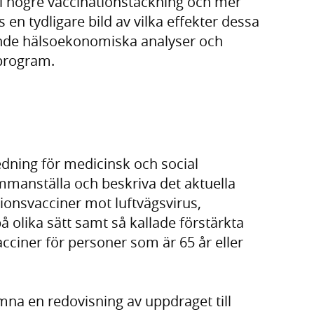
ll högre vaccinationstäckning och mer
 en tydligare bild av vilka effekter dessa
ande hälsoekonomiska analyser och
sprogram.
dning för medicinsk och social
mmanställa och beskriva det aktuella
onsvacciner mot luftvägsvirus,
 olika sätt samt så kallade förstärkta
cciner för personer som är 65 år eller
mna en redovisning av uppdraget till