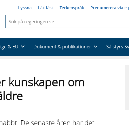
Lyssna
Lättläst
Teckenspråk
Prenumerera via e-
När
du
börjar
skriva
så
rige & EU
Dokument & publikationer
Så styrs S
framträder
en
lista
med
sökförslag
er kunskapen om
äldre
snabbt. De senaste åren har det