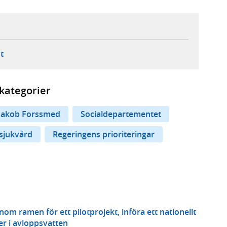
ebbplats,
ern webbplats,
 ny flik, extern webbplats,
- öppnar din e-postklient,
t
kategorier
Jakob Forssmed
Socialdepartementet
 sjukvård
Regeringens prioriteringar
om ramen för ett pilotprojekt, införa ett nationellt
er i avloppsvatten