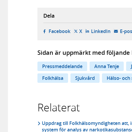
Dela
- öppnas i ny flik, extern w
- öppnas i ny flik, ext
- öppnas i
Facebook
X
LinkedIn
E-pos
Sidan är uppmärkt med följande 
Pressmeddelande
Anna Tenje
Folkhälsa
Sjukvård
Hälso- och
Relaterat
Uppdrag till Folkhälsomyndigheten att, in
system för analys av narkotikasubstans