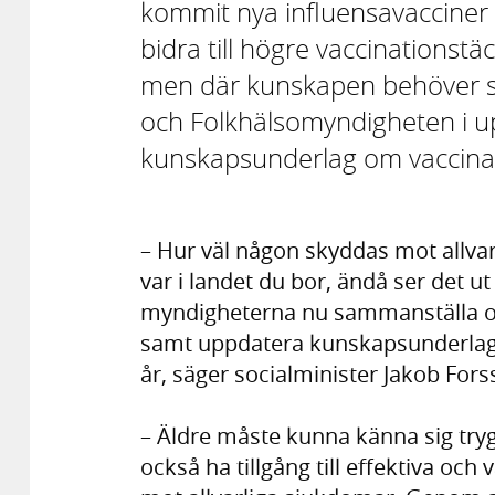
kommit nya influensavacciner
bidra till högre vaccinationstä
men där kunskapen behöver st
och Folkhälsomyndigheten i up
kunskapsunderlag om vaccinati
– Hur väl någon skyddas mot allvar
var i landet du bor, ändå ser det ut 
myndigheterna nu sammanställa oc
samt uppdatera kunskapsunderlage
år, säger socialminister Jakob For
– Äldre måste kunna känna sig tryg
också ha tillgång till effektiva oc