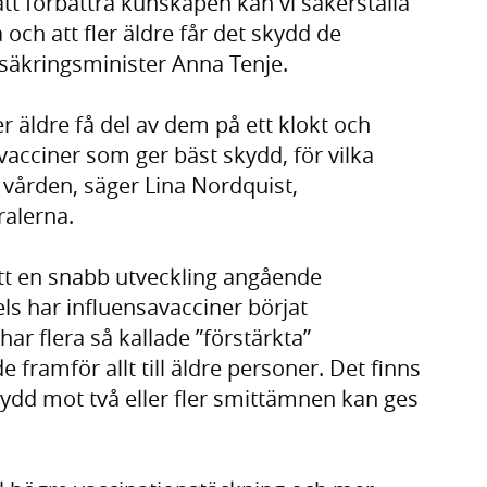
t förbättra kunskapen kan vi säkerställa
och att fler äldre får det skydd de
rsäkringsminister Anna Tenje.
r äldre få del av dem på ett klokt och
 vacciner som ger bäst skydd, för vilka
 vården, säger Lina Nordquist,
ralerna.
tt en snabb utveckling angående
ls har influensavacciner börjat
 har flera så kallade ”förstärkta”
e framför allt till äldre personer. Det finns
ydd mot två eller fler smittämnen kan ges