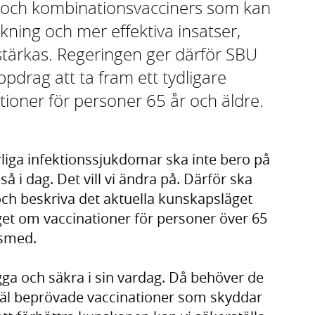
 och kombinationsvacciners som kan
ckning och mer effektiva insatser,
ärkas. Regeringen ger därför SBU
pdrag att ta fram ett tydligare
oner för personer 65 år och äldre.
liga infektionssjukdomar ska inte bero på
så i dag. Det vill vi ändra på. Därför ska
h beskriva det aktuella kunskapsläget
t om vaccinationer för personer över 65
ssmed.
ga och säkra i sin vardag. Då behöver de
h väl beprövade vaccinationer som skyddar