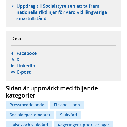
Uppdrag till Socialstyrelsen att ta fram
nationella riktlinjer för vård vid långvariga
smärttillstånd
Dela
- öppnas i ny flik, extern webbplats,
Facebook
- öppnas i ny flik, extern webbplats,
X
- öppnas i ny flik, extern webbplats,
LinkedIn
- öppnar din e-postklient,
E-post
Sidan är uppmärkt med följande
kategorier
Pressmeddelande
Elisabet Lann
Socialdepartementet
Sjukvård
Hälso- och sjukvård
Regeringens prioriteringar