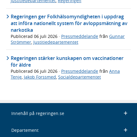
Justitiedepartementet
,
Regeringen
Regeringen ger Folkhälsomyndigheten i uppdrag
att införa nationellt system för avloppsmätning av
narkotika
Publicerad
06 juli 2026
·
Pressmeddelande
från
Gunnar
Strömmer
,
Justitiedepartementet
Regeringen stärker kunskapen om vaccinationer
för äldre
Publicerad
06 juli 2026
·
Pressmeddelande
från
Anna
Tenje
,
Jakob Forssmed
,
Socialdepartementet
Innehåll på regeringen.se
Departement