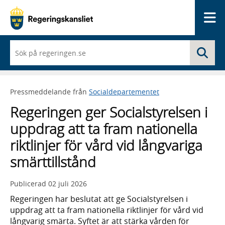
Me
När
Sö
du
börjar
skriva
så
Pressmeddelande från
Socialdepartementet
framträder
en
Regeringen ger Socialstyrelsen i
lista
med
uppdrag att ta fram nationella
sökförslag
riktlinjer för vård vid långvariga
smärttillstånd
Publicerad
02 juli 2026
Regeringen har beslutat att ge Socialstyrelsen i
uppdrag att ta fram nationella riktlinjer för vård vid
långvarig smärta. Syftet är att stärka vården för