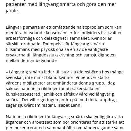
patienter med långvarig smärta och göra den mer
jämlik.
Långvarig smärta är ett omfattande hälsoproblem som kan
medföra betydande konsekvenser för individers livskvalitet,
arbetsförmåga och delaktighet i samhället. Kvinnor är
särskilt drabbade. Exempelvis är långvarig smärta
tillsammans med psykisk ohälsa en av de vanligaste
orsakerna till långtidssjukskrivning och samsjukligheten
mellan dem är betydande.
– Långvarig smärta leder till stor sjukdomsbörda hos många
svenskar, inte minst bland kvinnor. Vi behöver stärka
vårdens möjligheter att omhänderta denna grupp. Idag
saknas nationella riktlinjer för att säkerställa en
kunskapsbaserad, jämlik och effektiv vård vid långvarig
smärta. Det vill regeringen ändra på med detta uppdrag,
säger sjukvårdsminister Elisabet Lann.
Nationella riktlinjer för långvarig smärta ska tydliggöra vilka
åtgärder och arbetssätt som bör prioriteras för att stärka ett
personcentrerat och sammanhållet omhändertagande samt