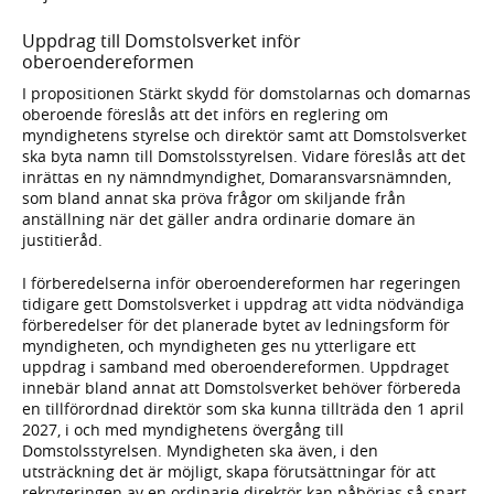
Uppdrag till Domstolsverket inför
oberoendereformen
I propositionen Stärkt skydd för domstolarnas och domarnas
oberoende föreslås att det införs en reglering om
myndighetens styrelse och direktör samt att Domstolsverket
ska byta namn till Domstolsstyrelsen. Vidare föreslås att det
inrättas en ny nämndmyndighet, Domaransvarsnämnden,
som bland annat ska pröva frågor om skiljande från
anställning när det gäller andra ordinarie domare än
justitieråd.
I förberedelserna inför oberoendereformen har regeringen
tidigare gett Domstolsverket i uppdrag att vidta nödvändiga
förberedelser för det planerade bytet av ledningsform för
myndigheten, och myndigheten ges nu ytterligare ett
uppdrag i samband med oberoendereformen. Uppdraget
innebär bland annat att Domstolsverket behöver förbereda
en tillförordnad direktör som ska kunna tillträda den 1 april
2027, i och med myndighetens övergång till
Domstolsstyrelsen. Myndigheten ska även, i den
utsträckning det är möjligt, skapa förutsättningar för att
rekryteringen av en ordinarie direktör kan påbörjas så snart