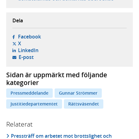
Dela
- öppnas i ny flik, extern webbplats,
Facebook
- öppnas i ny flik, extern webbplats,
X
- öppnas i ny flik, extern webbplats,
LinkedIn
- öppnar din e-postklient,
E-post
Sidan är uppmärkt med följande
kategorier
Pressmeddelande
Gunnar Strömmer
Justitiedepartementet
Rättsväsendet
Relaterat
Pressträff om arbetet mot brottslighet och