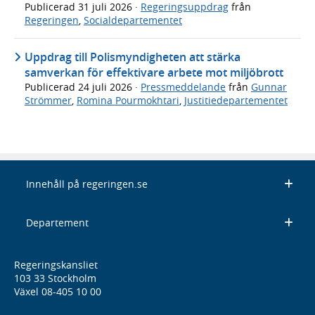
Publicerad
31 juli 2026
·
Regeringsuppdrag
från
Regeringen
,
Socialdepartementet
Uppdrag till Polismyndigheten att stärka
samverkan för effektivare arbete mot miljöbrott
Publicerad
24 juli 2026
·
Pressmeddelande
från
Gunnar
Strömmer
,
Romina Pourmokhtari
,
Justitiedepartementet
Innehåll på regeringen.se
Departement
Regeringskansliet
103 33 Stockholm
Växel 08-405 10 00