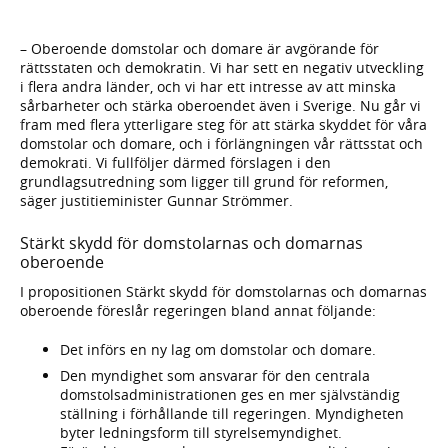
– Oberoende domstolar och domare är avgörande för
rättsstaten och demokratin. Vi har sett en negativ utveckling
i flera andra länder, och vi har ett intresse av att minska
sårbarheter och stärka oberoendet även i Sverige. Nu går vi
fram med flera ytterligare steg för att stärka skyddet för våra
domstolar och domare, och i förlängningen vår rättsstat och
demokrati. Vi fullföljer därmed förslagen i den
grundlagsutredning som ligger till grund för reformen,
säger justitieminister Gunnar Strömmer.
Stärkt skydd för domstolarnas och domarnas
oberoende
I propositionen Stärkt skydd för domstolarnas och domarnas
oberoende föreslår regeringen bland annat följande:
Det införs en ny lag om domstolar och domare.
Den myndighet som ansvarar för den centrala
domstolsadministrationen ges en mer självständig
ställning i förhållande till regeringen. Myndigheten
byter ledningsform till styrelsemyndighet.