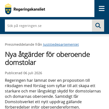
Me
När
Sö
du
börjar
skriva
så
Pressmeddelande från
Justitiedepartementet
framträder
en
Nya åtgärder för oberoende
lista
med
domstolar
sökförslag
Publicerad
06 juli 2026
Regeringen har lämnat över en proposition till
riksdagen med förslag som syftar till att skapa ett
starkare och mer långsiktigt skydd för domstolarnas
och domarnas oberoende. Samtidigt får
Domstolsverket ett nytt uppdrag gällande
förberedelser inför oberoendereformen.