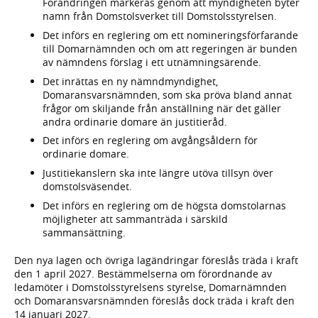
Förändringen markeras genom att myndigheten byter
namn från Domstolsverket till Domstolsstyrelsen.
Det införs en reglering om ett nomineringsförfarande
till Domarnämnden och om att regeringen är bunden
av nämndens förslag i ett utnämningsärende.
Det inrättas en ny nämndmyndighet,
Domaransvarsnämnden, som ska pröva bland annat
frågor om skiljande från anställning när det gäller
andra ordinarie domare än justitieråd.
Det införs en reglering om avgångsåldern för
ordinarie domare.
Justitiekanslern ska inte längre utöva tillsyn över
domstolsväsendet.
Det införs en reglering om de högsta domstolarnas
möjligheter att sammanträda i särskild
sammansättning.
Den nya lagen och övriga lagändringar föreslås träda i kraft
den 1 april 2027. Bestämmelserna om förordnande av
ledamöter i Domstolsstyrelsens styrelse, Domarnämnden
och Domaransvarsnämnden föreslås dock träda i kraft den
14 januari 2027.