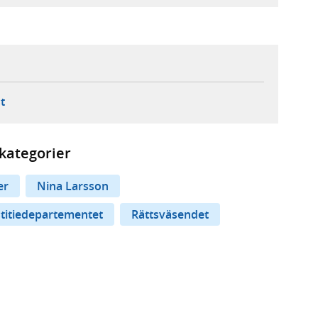
ebbplats,
ern webbplats,
 ny flik, extern webbplats,
- öppnar din e-postklient,
t
kategorier
er
Nina Larsson
stitiedepartementet
Rättsväsendet