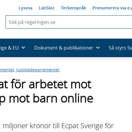
Lyssna
Lättläst
Teckenspråk
Prenumerera via e-
När
du
börjar
skriva
så
rige & EU
Dokument & publikationer
Så styrs S
framträder
en
lista
ementet
,
Justitiedepartementet
med
sökförslag
pat för arbetet mot
p mot barn online
miljoner kronor till Ecpat Sverige för