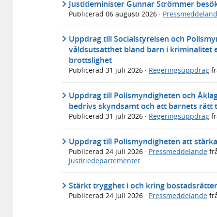
Justitieminister Gunnar Strömmer bes
Publicerad
06 augusti 2026
·
Pressmeddelan
Uppdrag till Socialstyrelsen och Polismy
våldsutsatthet bland barn i kriminalitet e
brottslighet
Publicerad
31 juli 2026
·
Regeringsuppdrag
f
Uppdrag till Polismyndigheten och Åkla
bedrivs skyndsamt och att barnets rätt ti
Publicerad
31 juli 2026
·
Regeringsuppdrag
f
Uppdrag till Polismyndigheten att stärk
Publicerad
24 juli 2026
·
Pressmeddelande
fr
Justitiedepartementet
Stärkt trygghet i och kring bostadsrätte
Publicerad
24 juli 2026
·
Pressmeddelande
fr