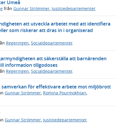
öker Umeå
de
från
Gunnar Strömmer
,
Justitiedepartementet
ndigheten att utveckla arbetet med att identifiera
ller som riskerar att dras in i organiserad
rån
Regeringen
,
Socialdepartementet
garmyndigheten att säkerställa att barnärenden
ll information tillgodoses
rån
Regeringen
,
Socialdepartementet
a samverkan för effektivare arbete mot miljöbrott
ån
Gunnar Strömmer
,
Romina Pourmokhtari
,
r
ån
Gunnar Strömmer
,
Justitiedepartementet