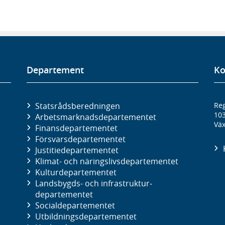
Departement
Ko
Statsrådsberedningen
Reg
10
Arbetsmarknads­departementet
Väx
Finans­departementet
Försvars­departementet
Justitie­departementet
Klimat- och näringslivs­departementet
Kultur­departementet
Landsbygds- och infrastruktur­
departementet
Social­departementet
Utbildnings­departementet