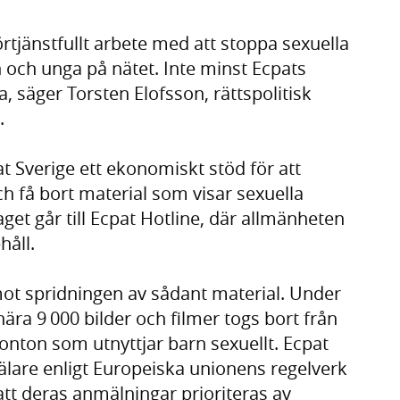
örtjänstfullt arbete med att stoppa sexuella
 och unga på nätet. Inte minst Ecpats
ta, säger Torsten Elofsson, rättspolitisk
.
t Sverige ett ekonomiskt stöd för att
h få bort material som visar sexuella
get går till Ecpat Hotline, där allmänheten
håll.
 mot spridningen av sådant material. Under
nära 9 000 bilder och filmer togs bort från
nton som utnyttjar barn sexuellt. Ecpat
älare enligt Europeiska unionens regelverk
r att deras anmälningar prioriteras av