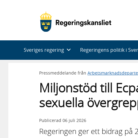
Huvudnavigering
Sveriges regering
Regeringens politik i Sve
Pressmeddelande från
Arbetsmarknadsdepart
Miljonstöd till Ec
sexuella övergrep
Publicerad
06 juli 2026
Regeringen ger ett bidrag på 2 