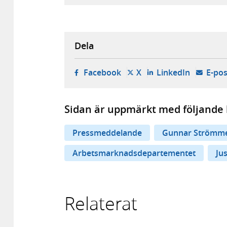
Dela
- öppnas i ny flik, extern w
- öppnas i ny flik, ext
- öppnas i
Facebook
X
LinkedIn
E-pos
Sidan är uppmärkt med följande 
Pressmeddelande
Gunnar Strömm
Arbetsmarknadsdepartementet
Ju
Relaterat