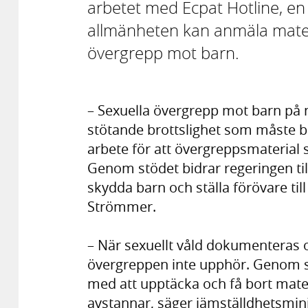
arbetet med Ecpat Hotline, e
allmänheten kan anmäla mater
övergrepp mot barn.
– Sexuella övergrepp mot barn på n
stötande brottslighet som måste be
arbete för att övergreppsmaterial
Genom stödet bidrar regeringen til
skydda barn och ställa förövare til
Strömmer.
– När sexuellt våld dokumenteras o
övergreppen inte upphör. Genom stöd
med att upptäcka och få bort mater
avstannar, säger jämställdhetsmin