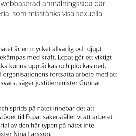
n webbaserad anmälningssida där
ial som misstänks visa sexuella
ätet är en mycket allvarlig och djupt
kämpas med kraft. Ecpat gör ett viktigt
 ska kunna upptäckas och plockas ned.
l organisationens fortsatta arbete med att
l svars, säger justitieminister Gunnar
ch sprids på nätet innebär det att
et till Ecpat säkerställer vi att arbetet
ial av den här typen på nätet inte
ister Nina Larsson.