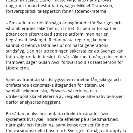
noggrant innan beslut fattas, säger Mikael Oscarsson,
försvarspolitisk talesperson för Kristdemokraterna.
– En stark luftstridsförmåga är avgörande för Sveriges och
våra allierades säkerhet och frihet. Gripen är fortsatt en
potent och eftertraktad stridsplattform, men har en
begränsad livslängd. Redan nästa regering kommer
sannolikt behöva fatta beslut om nästa generations
stridsflyg. Den här utredningen säkerställer att Sverige kan
fatta välgrundade beslut för vår säkerhet i många decennier
framöver, säger Gulan Avci, försvarspolitisk talesperson för
Liberalerna.
Valet av framtida stridsflygsystem innebär långsiktiga och
omfattande ekonomiska åtaganden för staten. De
samhällsekonomiska, försvars- säkerhets- och
utrikespolitiska effekterna av respektive alternativ behöver
därför analyseras noggrant.
En sådan analys bör omfatta direkta kostnader över
systemets livscykel, indirekta effekter på arbetsmarknad,
näringsliv och forskning, samt konsekvenser för den
försvarsindustriella basen och Sveriges förmåga att uppfylla