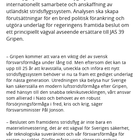
internationellt samarbete och anskaffning av
utländskt stridsflygssystem. Analysen ska skapa
förutsättningar för en bred politisk förankring och
utgöra underlag för regeringens framtida beslut om
ett principiellt vägval avseende ersättare till JAS 39
Gripen.
– Gripen kommer att vara en viktig del av svensk
försvarsförmåga under lång tid. Men eftersom det kan ta
upp till 25 år att kravställa, utveckla och införa ett nytt
stridsflygssystem behöver vi nu ta fram ett gediget underlag
för nästa generation. Utredningen ska belysa hur Sverige
kan säkerställa en modern luftstridsförmåga efter Gripen,
med hänsyn till den snabba teknikutvecklingen, vårt ansvar
som allierad i Nato och behovet av en robust
försörjningsförmåga i fred, kris och krig, säger
försvarsminister Pål Jonson.
– Beslutet om framtidens stridsflyg är inte bara en
materielinvestering, det är ett vägval för Sveriges säkerhet,
vår teknologiska suveränitet och vår försvarsförmåga för
resten av seklet. Därför måste varje alternativ prövas