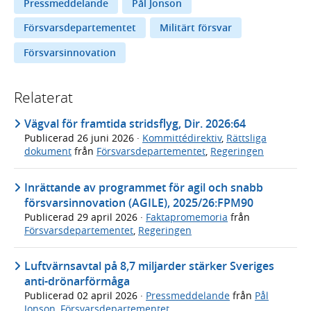
Pressmeddelande
Pål Jonson
Försvarsdepartementet
Militärt försvar
Försvarsinnovation
Relaterat
Vägval för framtida stridsflyg, Dir. 2026:64
Publicerad
26 juni 2026
·
Kommittédirektiv
,
Rättsliga
dokument
från
Försvarsdepartementet
,
Regeringen
Inrättande av programmet för agil och snabb
försvarsinnovation (AGILE), 2025/26:FPM90
Publicerad
29 april 2026
·
Faktapromemoria
från
Försvarsdepartementet
,
Regeringen
Luftvärnsavtal på 8,7 miljarder stärker Sveriges
anti-drönarförmåga
Publicerad
02 april 2026
·
Pressmeddelande
från
Pål
Jonson
,
Försvarsdepartementet