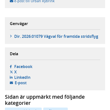
e-post till Urban Rybrink
Genvägar
Dir. 2026:01079 Vägval för framtida stridsflyg
Dela
- öppnas i ny flik, extern webbplats,
Facebook
- öppnas i ny flik, extern webbplats,
X
- öppnas i ny flik, extern webbplats,
LinkedIn
- öppnar din e-postklient,
E-post
Sidan är uppmärkt med följande
kategorier