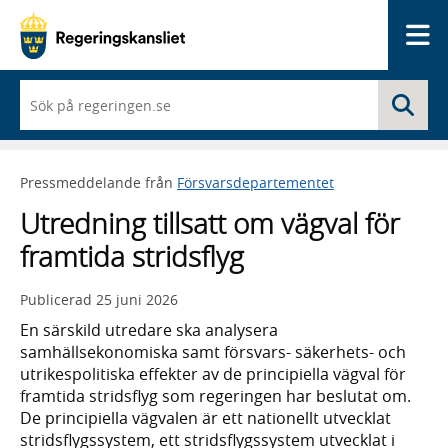
Me
När
Sö
du
börjar
skriva
så
Pressmeddelande från
Försvarsdepartementet
framträder
en
Utredning tillsatt om vägval för
lista
med
framtida stridsflyg
sökförslag
Publicerad
25 juni 2026
En särskild utredare ska analysera
samhällsekonomiska samt försvars- säkerhets- och
utrikespolitiska effekter av de principiella vägval för
framtida stridsflyg som regeringen har beslutat om.
De principiella vägvalen är ett nationellt utvecklat
stridsflygssystem, ett stridsflygssystem utvecklat i