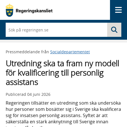
Me
När
Sö
du
börjar
skriva
så
Pressmeddelande från
Socialdepartementet
framträder
en
Utredning ska ta fram ny modell
lista
med
för kvalificering till personlig
sökförslag
assistans
Publicerad
04 juni 2026
Regeringen tillsätter en utredning som ska undersöka
hur personer som bosätter sig i Sverige ska kvalificera
sig för insatsen personlig assistans. Syftet är att
säkerställa en stark anknytning till Sverige innan