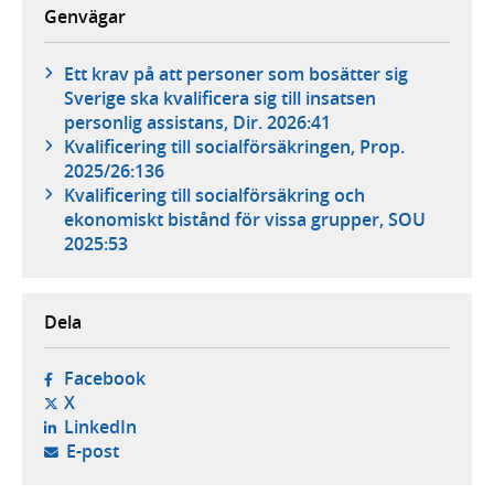
Genvägar
Ett krav på att personer som bosätter sig
Sverige ska kvalificera sig till insatsen
personlig assistans, Dir. 2026:41
Kvalificering till socialförsäkringen, Prop.
2025/26:136
Kvalificering till socialförsäkring och
ekonomiskt bistånd för vissa grupper, SOU
2025:53
Dela
- öppnas i ny flik, extern webbplats,
Facebook
- öppnas i ny flik, extern webbplats,
X
- öppnas i ny flik, extern webbplats,
LinkedIn
- öppnar din e-postklient,
E-post