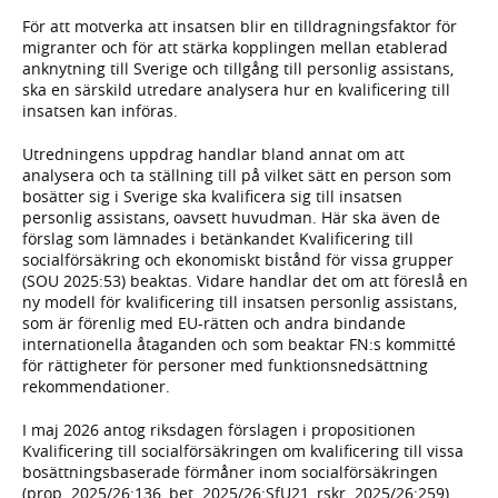
För att motverka att insatsen blir en tilldragningsfaktor för
migranter och för att stärka kopplingen mellan etablerad
anknytning till Sverige och tillgång till personlig assistans,
ska en särskild utredare analysera hur en kvalificering till
insatsen kan införas.
Utredningens uppdrag handlar bland annat om att
analysera och ta ställning till på vilket sätt en person som
bosätter sig i Sverige ska kvalificera sig till insatsen
personlig assistans, oavsett huvudman. Här ska även de
förslag som lämnades i betänkandet Kvalificering till
socialförsäkring och ekonomiskt bistånd för vissa grupper
(SOU 2025:53) beaktas. Vidare handlar det om att föreslå en
ny modell för kvalificering till insatsen personlig assistans,
som är förenlig med EU-rätten och andra bindande
internationella åtaganden och som beaktar FN:s kommitté
för rättigheter för personer med funktionsnedsättning
rekommendationer.
I maj 2026 antog riksdagen förslagen i propositionen
Kvalificering till socialförsäkringen om kvalificering till vissa
bosättningsbaserade förmåner inom socialförsäkringen
(prop. 2025/26:136, bet. 2025/26:SfU21, rskr. 2025/26:259).