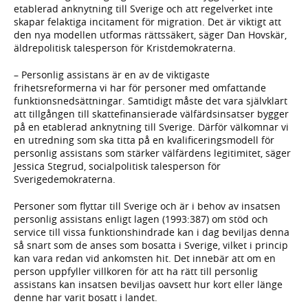
etablerad anknytning till Sverige och att regelverket inte
skapar felaktiga incitament för migration. Det är viktigt att
den nya modellen utformas rättssäkert, säger Dan Hovskär,
äldrepolitisk talesperson för Kristdemokraterna.
– Personlig assistans är en av de viktigaste
frihetsreformerna vi har för personer med omfattande
funktionsnedsättningar. Samtidigt måste det vara självklart
att tillgången till skattefinansierade välfärdsinsatser bygger
på en etablerad anknytning till Sverige. Därför välkomnar vi
en utredning som ska titta på en kvalificeringsmodell för
personlig assistans som stärker välfärdens legitimitet, säger
Jessica Stegrud, socialpolitisk talesperson för
Sverigedemokraterna.
Personer som flyttar till Sverige och är i behov av insatsen
personlig assistans enligt lagen (1993:387) om stöd och
service till vissa funktionshindrade kan i dag beviljas denna
så snart som de anses som bosatta i Sverige, vilket i princip
kan vara redan vid ankomsten hit. Det innebär att om en
person uppfyller villkoren för att ha rätt till personlig
assistans kan insatsen beviljas oavsett hur kort eller länge
denne har varit bosatt i landet.