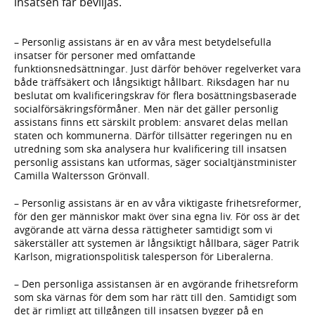
insatsen får beviljas.
– Personlig assistans är en av våra mest betydelsefulla
insatser för personer med omfattande
funktionsnedsättningar. Just därför behöver regelverket vara
både träffsäkert och långsiktigt hållbart. Riksdagen har nu
beslutat om kvalificeringskrav för flera bosättningsbaserade
socialförsäkringsförmåner. Men när det gäller personlig
assistans finns ett särskilt problem: ansvaret delas mellan
staten och kommunerna. Därför tillsätter regeringen nu en
utredning som ska analysera hur kvalificering till insatsen
personlig assistans kan utformas, säger socialtjänstminister
Camilla Waltersson Grönvall.
– Personlig assistans är en av våra viktigaste frihetsreformer,
för den ger människor makt över sina egna liv. För oss är det
avgörande att värna dessa rättigheter samtidigt som vi
säkerställer att systemen är långsiktigt hållbara, säger Patrik
Karlson, migrationspolitisk talesperson för Liberalerna.
– Den personliga assistansen är en avgörande frihetsreform
som ska värnas för dem som har rätt till den. Samtidigt som
det är rimligt att tillgången till insatsen bygger på en