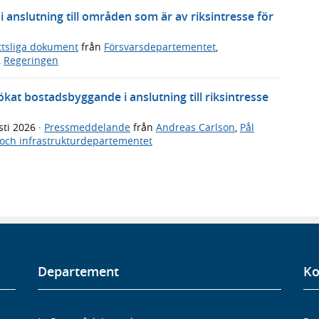
 anslutning till områden som är av riksintresse för
ttsliga dokument
från
Försvarsdepartementet
,
,
Regeringen
 ökat bostadsbyggande i anslutning till riksintresse
sti 2026
·
Pressmeddelande
från
Andreas Carlson
,
Pål
och infrastrukturdepartementet
Departement
Ko