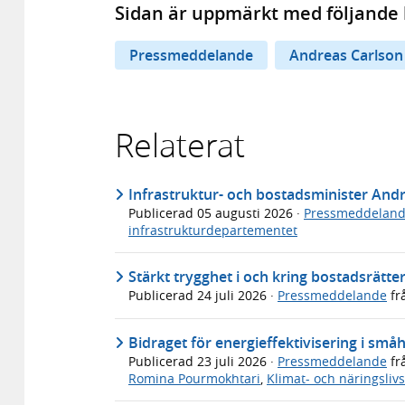
Sidan är uppmärkt med följande 
Pressmeddelande
Andreas Carlson
Relaterat
Infrastruktur- och bostadsminister An
Publicerad
05 augusti 2026
·
Pressmeddelan
infrastrukturdepartementet
Stärkt trygghet i och kring bostadsrätte
Publicerad
24 juli 2026
·
Pressmeddelande
fr
Bidraget för energieffektivisering i s
Publicerad
23 juli 2026
·
Pressmeddelande
fr
Romina Pourmokhtari
,
Klimat- och näringsli