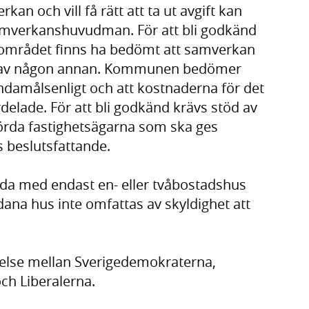
an och vill få rätt att ta ut avgift kan
amverkanshuvudman. För att bli godkänd
mrådet finns ha bedömt att samverkan
es av någon annan. Kommunen bedömer
damålsenligt och att kostnaderna för det
rdelade. För att bli godkänd krävs stöd av
rörda fastighetsägarna som ska ges
s beslutsfattande.
gda med endast en- eller tvåbostadshus
ana hus inte omfattas av skyldighet att
lse mellan Sverigedemokraterna,
ch Liberalerna.