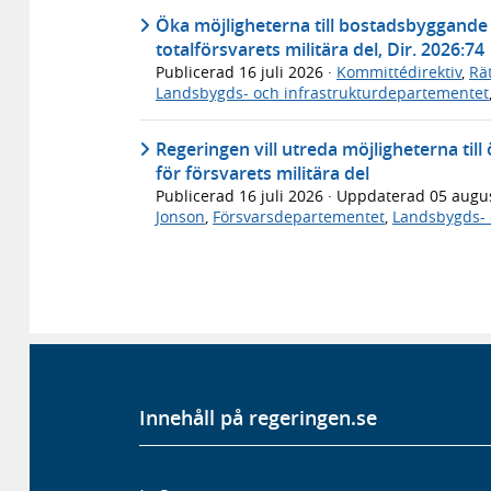
Öka möjligheterna till bostadsbyggande i
totalförsvarets militära del, Dir. 2026:74
Publicerad
16 juli 2026
·
Kommittédirektiv
,
Rä
Landsbygds- och infrastrukturdepartementet
Regeringen vill utreda möjligheterna till
för försvarets militära del
Publicerad
16 juli 2026
· Uppdaterad
05 augu
Jonson
,
Försvarsdepartementet
,
Landsbygds- 
Innehåll på regeringen.se