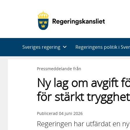
Huvudnavigering
Sveriges regering
Regeringens politik i Sve
Pressmeddelande från
Ny lag om avgift
för stärkt tryggh
Publicerad
04 juni 2026
Regeringen har utfärdat en ny 