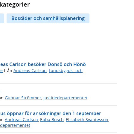
kategorier
Bostäder och samhällsplanering
dreas Carlson besöker Donsö och Hönö
de
från
Andreas Carlson
,
Landsbygds- och
r
ån
Gunnar Strömmer
,
Justitiedepartementet
måhus öppnar för ansökningar den 1 september
ån
Andreas Carlson
,
Ebba Busch
,
Elisabeth Svantesson
,
vsdepartementet