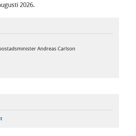
augusti 2026.
 bostadsminister Andreas Carlson
ebbplats,
ern webbplats,
 ny flik, extern webbplats,
- öppnar din e-postklient,
t