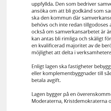
uppfyllda. Den som bedriver samverk
ansöka om att bli godkänd som s
ska den kommun där samverkanso
behövs och inte redan tillgodos
också om samverkansarbetet är än
kan antas bli rimliga och skäligt fö
en kvalificerad majoritet av de be
möjlighet att delta i verksamheten
Enligt lagen ska fastigheter bebyg
eller komplementbyggnader till såd
betala avgift.
Lagen bygger på en överenskomme
Moderaterna, Kristdemokraterna o