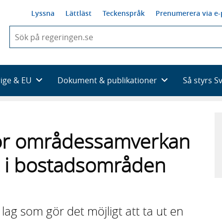
Lyssna
Lättläst
Teckenspråk
Prenumerera via e-
När
du
börjar
skriva
så
rige & EU
Dokument & publikationer
Så styrs S
framträder
en
lista
med
sökförslag
 för områdessamverkan
et i bostadsområden
lag som gör det möjligt att ta ut en