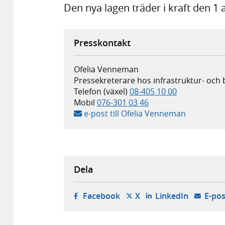
Den nya lagen träder i kraft den 1 
Presskontakt
Ofelia Venneman
Pressekreterare hos infrastruktur- och
Telefon (växel)
08-405 10 00
Mobil
076-301 03 46
e-post till Ofelia Venneman
Dela
- öppnas i ny flik, extern w
- öppnas i ny flik, ext
- öppnas i
Facebook
X
LinkedIn
E-pos