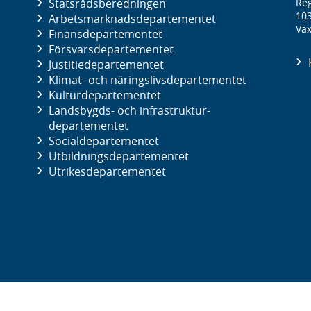
Statsrådsberedningen
Reg
10
Arbetsmarknads­departementet
Väx
Finans­departementet
Försvars­departementet
Justitie­departementet
Klimat- och näringslivs­departementet
Kultur­departementet
Landsbygds- och infrastruktur­
departementet
Social­departementet
Utbildnings­departementet
Utrikes­departementet