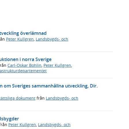
tveckling överlämnad
rån
Peter Kullgren
,
Landsbygds- och
uktionen i norra Sverige
rån
Carl-Oskar Bohlin
,
Peter Kullgren
,
rastrukturdepartementet
gen om Sveriges sammanhållna utveckling, Dir.
Rättsliga dokument
från
Landsbygds- och
ndsbygder
från
Peter Kullgren
,
Landsbygds- och