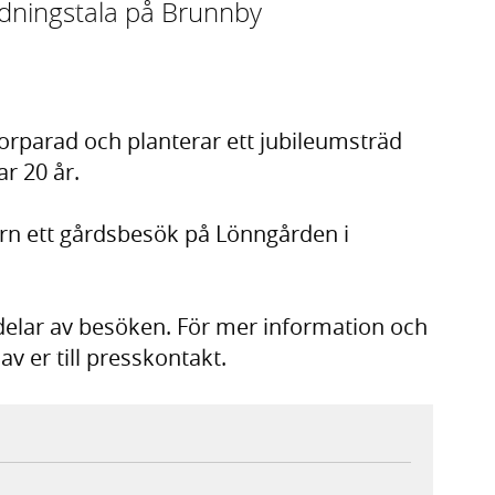
ledningstala på Brunnby
torparad och planterar ett jubileumsträd
r 20 år.
ern ett gårdsbesök på Lönngården i
delar av besöken. För mer information och
av er till presskontakt.