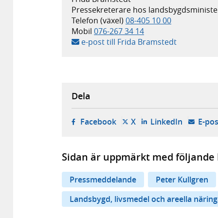
Pressekreterare hos landsbygdsminister
Telefon (växel)
08-405 10 00
Mobil
076-267 34 14
e-post till Frida Bramstedt
Dela
- öppnas i ny flik, extern w
- öppnas i ny flik, ext
- öppnas i
Facebook
X
LinkedIn
E-pos
Sidan är uppmärkt med följande 
Pressmeddelande
Peter Kullgren
Landsbygd, livsmedel och areella näring