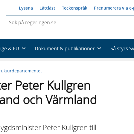
Lyssna
Lättläst
Teckenspråk
Prenumerera via e-
När
du
börjar
skriva
så
rige & EU
Dokument & publikationer
Så styrs S
framträder
en
lista
trukturdepartementet
med
sökförslag
er Peter Kullgren
land och Värmland
ygdsminister Peter Kullgren till