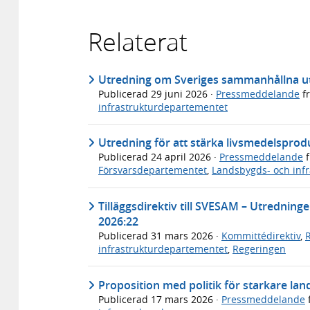
Relaterat
Utredning om Sveriges sammanhållna u
Publicerad
29 juni 2026
·
Pressmeddelande
f
infrastrukturdepartementet
Utredning för att stärka livsmedelsprod
Publicerad
24 april 2026
·
Pressmeddelande
f
Försvarsdepartementet
,
Landsbygds- och inf
Tilläggsdirektiv till SVESAM – Utrednin
2026:22
Publicerad
31 mars 2026
·
Kommittédirektiv
,
infrastrukturdepartementet
,
Regeringen
Proposition med politik för starkare la
Publicerad
17 mars 2026
·
Pressmeddelande