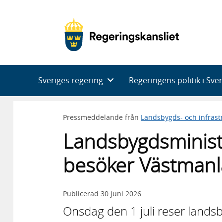
Huvudnavigering
Sveriges regering
Regeringens politik i Sve
Pressmeddelande från
Landsbygds- och infras
Landsbygdsminist
besöker Västman
Publicerad
30 juni 2026
Onsdag den 1 juli reser landsb