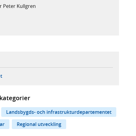
 Peter Kullgren
ebbplats,
ern webbplats,
 ny flik, extern webbplats,
- öppnar din e-postklient,
t
kategorier
Landsbygds- och infrastrukturdepartementet
ar
Regional utveckling