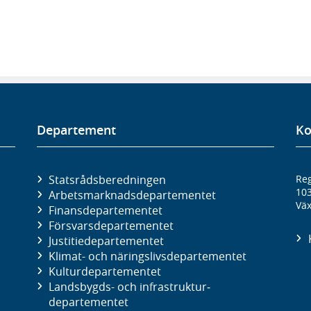
Departement
Ko
Statsrådsberedningen
Reg
10
Arbetsmarknads­departementet
Väx
Finans­departementet
Försvars­departementet
Justitie­departementet
Klimat- och näringslivs­departementet
Kultur­departementet
Landsbygds- och infrastruktur­
departementet