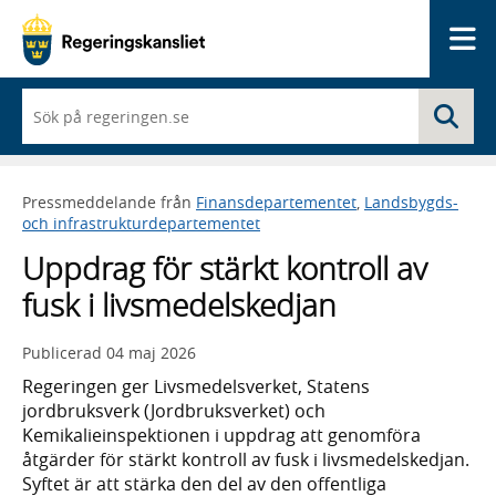
Me
När
Sö
du
börjar
skriva
så
Pressmeddelande från
Finansdepartementet
,
Landsbygds-
framträder
och infrastrukturdepartementet
en
lista
Uppdrag för stärkt kontroll av
med
sökförslag
fusk i livsmedelskedjan
Publicerad
04 maj 2026
Regeringen ger Livsmedelsverket, Statens
jordbruksverk (Jordbruksverket) och
Kemikalieinspektionen i uppdrag att genomföra
åtgärder för stärkt kontroll av fusk i livsmedelskedjan.
Syftet är att stärka den del av den offentliga