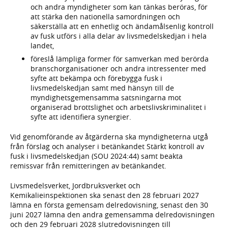
och andra myndigheter som kan tänkas beröras, för
att stärka den nationella samordningen och
säkerställa att en enhetlig och ändamålsenlig kontroll
av fusk utförs i alla delar av livsmedelskedjan i hela
landet,
föreslå lämpliga former för samverkan med berörda
branschorganisationer och andra intressenter med
syfte att bekämpa och förebygga fusk i
livsmedelskedjan samt med hänsyn till de
myndighetsgemensamma satsningarna mot
organiserad brottslighet och arbetslivskriminalitet i
syfte att identifiera synergier.
Vid genomförande av åtgärderna ska myndigheterna utgå
från förslag och analyser i betänkandet Stärkt kontroll av
fusk i livsmedelskedjan (SOU 2024:44) samt beakta
remissvar från remitteringen av betänkandet.
Livsmedelsverket, Jordbruksverket och
Kemikalieinspektionen ska senast den 28 februari 2027
lämna en första gemensam delredovisning, senast den 30
juni 2027 lämna den andra gemensamma delredovisningen
och den 29 februari 2028 slutredovisningen till