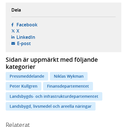
Dela
- öppnas i ny flik, extern webbplats,
Facebook
- öppnas i ny flik, extern webbplats,
X
- öppnas i ny flik, extern webbplats,
LinkedIn
- öppnar din e-postklient,
E-post
Sidan är uppmärkt med följande
kategorier
Pressmeddelande
Niklas Wykman
Peter Kullgren
Finansdepartementet
Landsbygds- och infrastrukturdepartementet
Landsbygd, livsmedel och areella näringar
Relaterat