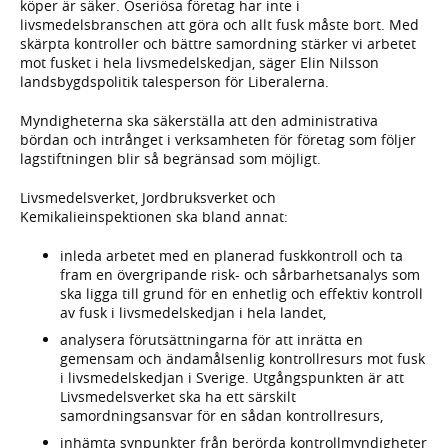
köper är säker. Oseriösa företag har inte i
livsmedelsbranschen att göra och allt fusk måste bort. Med
skärpta kontroller och bättre samordning stärker vi arbetet
mot fusket i hela livsmedelskedjan, säger Elin Nilsson
landsbygdspolitik talesperson för Liberalerna.
Myndigheterna ska säkerställa att den administrativa
bördan och intrånget i verksamheten för företag som följer
lagstiftningen blir så begränsad som möjligt.
Livsmedelsverket, Jordbruksverket och
Kemikalieinspektionen ska bland annat:
inleda arbetet med en planerad fuskkontroll och ta
fram en övergripande risk- och sårbarhetsanalys som
ska ligga till grund för en enhetlig och effektiv kontroll
av fusk i livsmedelskedjan i hela landet,
analysera förutsättningarna för att inrätta en
gemensam och ändamålsenlig kontrollresurs mot fusk
i livsmedelskedjan i Sverige. Utgångspunkten är att
Livsmedelsverket ska ha ett särskilt
samordningsansvar för en sådan kontrollresurs,
inhämta synpunkter från berörda kontrollmyndigheter