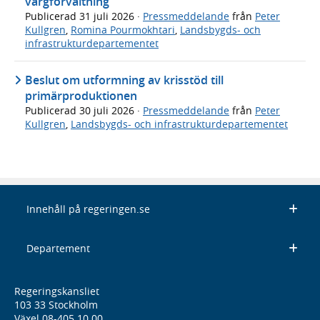
vargförvaltning
Publicerad
31 juli 2026
·
Pressmeddelande
från
Peter
Kullgren
,
Romina Pourmokhtari
,
Landsbygds- och
infrastrukturdepartementet
Beslut om utformning av krisstöd till
primärproduktionen
Publicerad
30 juli 2026
·
Pressmeddelande
från
Peter
Kullgren
,
Landsbygds- och infrastrukturdepartementet
Innehåll på regeringen.se
Departement
Regeringskansliet
103 33 Stockholm
Växel 08-405 10 00