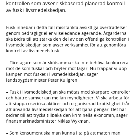
kontrollen som avser riskbaserad planerad kontroll
av fusk i livsmedelskedjan.
Fusk innebär i detta fall misstänkta avsiktliga överträdelser
genom bedrägligt eller vilseledande agerande. Åtgärderna
ska bidra till att stärka den del av den offentliga kontrollen i
livsmedelskedjan som avser verksamhet för att genomföra
kontroll av livsmedelsfusk.
– Företagare som är skötsamma ska inte behöva konkurrera
mot de som fuskar och bryter mot lagar. Nu trappar vi upp
kampen mot fusket i livsmedelskedjan, säger
landsbygdsminister Peter Kullgren.
– Fusk i livsmedelskedjan ska mötas med skarpare kontroller
och bättre samverkan mellan myndigheter. Vi ska arbeta för
att stoppa oseriösa aktörer och organiserad brottslighet från
att använda livsmedelskedjan för att tjäna pengar. Det här
bidrar till att trycka tillbaka den kriminella ekonomin, säger
finansmarknadsminister Niklas Wykman.
– Som konsument ska man kunna lita på att maten man