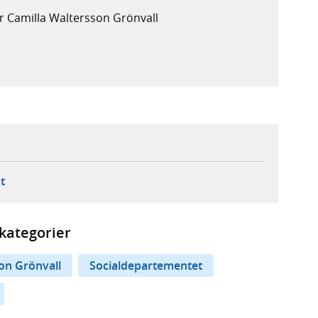
r Camilla Waltersson Grönvall
ebbplats,
ern webbplats,
 ny flik, extern webbplats,
- öppnar din e-postklient,
t
kategorier
on Grönvall
Socialdepartementet