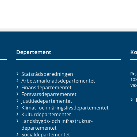
Departement
Ko
Statsrådsberedningen
Reg
10
Arbetsmarknads­departementet
Väx
Finans­departementet
Försvars­departementet
Justitie­departementet
Klimat- och näringslivs­departementet
Kultur­departementet
Landsbygds- och infrastruktur­
departementet
Social­departementet