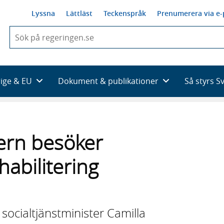
Lyssna
Lättläst
Teckenspråk
Prenumerera via e-
När
du
börjar
skriva
så
rige & EU
Dokument & publikationer
Så styrs S
framträder
en
lista
med
sökförslag
tern besöker
habilitering
ocialtjänstminister Camilla