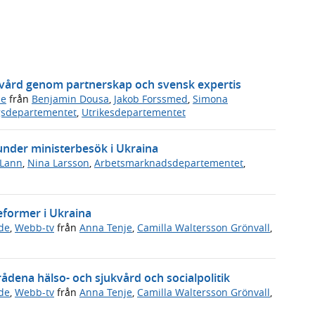
ukvård genom partnerskap och svensk expertis
de
från
Benjamin Dousa
,
Jakob Forssmed
,
Simona
gsdepartementet
,
Utrikesdepartementet
 under ministerbesök i Ukraina
 Lann
,
Nina Larsson
,
Arbetsmarknadsdepartementet
,
reformer i Ukraina
de
,
Webb-tv
från
Anna Tenje
,
Camilla Waltersson Grönvall
,
ådena hälso- och sjukvård och socialpolitik
de
,
Webb-tv
från
Anna Tenje
,
Camilla Waltersson Grönvall
,