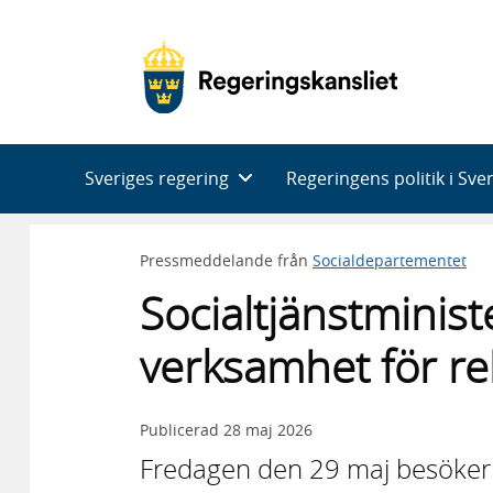
Huvudnavigering
Sveriges regering
Regeringens politik i Sve
Pressmeddelande från
Socialdepartementet
Socialtjänstminis
verksamhet för re
Publicerad
28 maj 2026
Fredagen den 29 maj besöker s