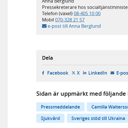
Anna Berglund
Pressekreterare hos socialtjänstministe
Telefon (växel)
08-405 10 00
Mobil
070-328 21 57
e-post till Anna Berglund
Dela
- öppnas i ny flik, extern w
- öppnas i ny flik, ext
- öppnas i
Facebook
X
LinkedIn
E-pos
Sidan är uppmärkt med följande 
Pressmeddelande
Camilla Walterss
Sjukvård
Sveriges stöd till Ukraina