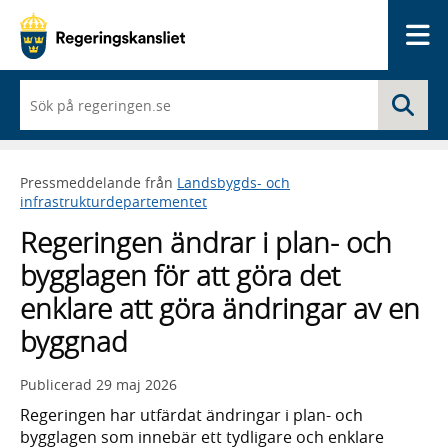
Me
När
Sö
du
börjar
skriva
så
Pressmeddelande från
Landsbygds- och
framträder
infrastrukturdepartementet
en
lista
Regeringen ändrar i plan- och
med
sökförslag
bygglagen för att göra det
enklare att göra ändringar av en
byggnad
Publicerad
29 maj 2026
Regeringen har utfärdat ändringar i plan- och
bygglagen som innebär ett tydligare och enklare