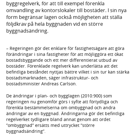
byggregelverk, för att till exempel förenkla
omvandling av kontorslokaler till bostäder. I sin nya
form begränsar lagen också möjligheten att ställa
följdkrav på hela byggnaden vid en större
byggnadsändring.
– Regeringen gör det enklare för fastighetsägare att göra
förändringar i sina fastigheter för att möjliggöra ett ökat
bostadsbyggande och ett mer differentierat utbud av
bostäder. Förenklade regelverk kan underlätta att det
befintliga beståndet nyttjas bättre vilket i sin tur kan stärka
bostadsmarknaden, säger infrastruktur- och
bostadsminister Andreas Carlson.
De ändringar i plan- och bygglagen (2010:900) som
regeringen nu genomför görs i syfte att förtydliga och
förenkla bestämmelserna om ombyggnad och andra
ändringar av en byggnad. Ändringarna gör det befintliga
regelverket tydligare bland annat genom att ordet
”ombyggnad” ersätts med uttrycket ”större
byggnadsändring”.