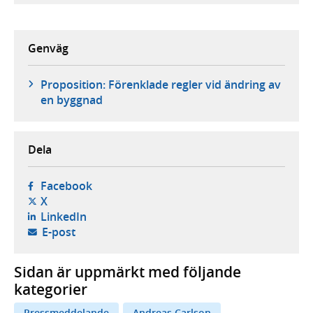
Genväg
Proposition: Förenklade regler vid ändring av
en byggnad
Dela
- öppnas i ny flik, extern webbplats,
Facebook
- öppnas i ny flik, extern webbplats,
X
- öppnas i ny flik, extern webbplats,
LinkedIn
- öppnar din e-postklient,
E-post
Sidan är uppmärkt med följande
kategorier
Pressmeddelande
Andreas Carlson