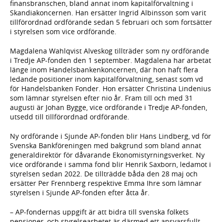
finansbranschen, bland annat inom kapitalförvaltning i
Skandiakoncernen. Han ersätter Ingrid Albinsson som varit
tillförordnad ordförande sedan 5 februari och som fortsätter
i styrelsen som vice ordförande.
Magdalena Wahlqvist Alveskog tillträder som ny ordförande
i Tredje AP-fonden den 1 september. Magdalena har arbetat
länge inom Handelsbankenkoncernen, där hon haft flera
ledande positioner inom kapitalförvaltning, senast som vd
för Handelsbanken Fonder. Hon ersätter Christina Lindenius
som lämnar styrelsen efter nio år. Fram till och med 31
augusti är Johan Bygge, vice ordförande i Tredje AP-fonden,
utsedd till tillförordnad ordförande.
Ny ordförande i Sjunde AP-fonden blir Hans Lindberg, vd för
Svenska Bankföreningen med bakgrund som bland annat
generaldirektör för dåvarande Ekonomistyrningsverket. Ny
vice ordförande i samma fond blir Henrik Saxborn, ledamot i
styrelsen sedan 2022. De tillträdde båda den 28 maj och
ersätter Per Frennberg respektive Emma Ihre som lämnar
styrelsen i Sjunde AP-fonden efter åtta år.
– AP-fondernas uppgift är att bidra till svenska folkets
pensioner, och styrelsearbetet är därmed ett ansvarsfullt