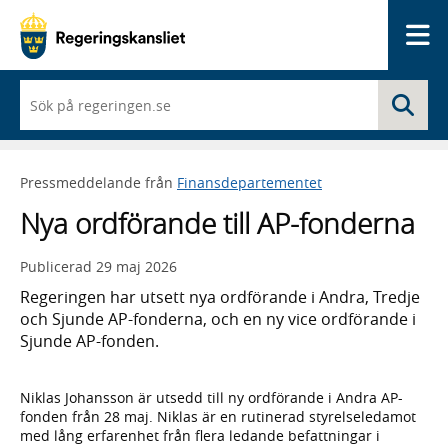
Me
När
Sö
du
börjar
skriva
så
Pressmeddelande från
Finansdepartementet
framträder
en
Nya ordförande till AP-fonderna
lista
med
sökförslag
Publicerad
29 maj 2026
Regeringen har utsett nya ordförande i Andra, Tredje
och Sjunde AP-fonderna, och en ny vice ordförande i
Sjunde AP-fonden.
Niklas Johansson är utsedd till ny ordförande i Andra AP-
fonden från 28 maj. Niklas är en rutinerad styrelseledamot
med lång erfarenhet från flera ledande befattningar i