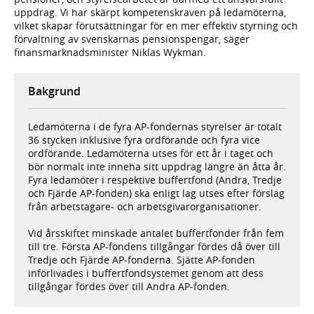
uppdrag. Vi har skärpt kompetenskraven på ledamöterna,
vilket skapar förutsättningar för en mer effektiv styrning och
förvaltning av svenskarnas pensionspengar, säger
finansmarknadsminister Niklas Wykman.
Bakgrund
Ledamöterna i de fyra AP-fondernas styrelser är totalt
36 stycken inklusive fyra ordförande och fyra vice
ordförande. Ledamöterna utses för ett år i taget och
bör normalt inte inneha sitt uppdrag längre än åtta år.
Fyra ledamöter i respektive buffertfond (Andra, Tredje
och Fjärde AP-fonden) ska enligt lag utses efter förslag
från arbetstagare- och arbetsgivarorganisationer.
Vid årsskiftet minskade antalet buffertfonder från fem
till tre. Första AP-fondens tillgångar fördes då över till
Tredje och Fjärde AP‑fonderna. Sjätte AP‑fonden
införlivades i buffertfondsystemet genom att dess
tillgångar fördes över till Andra AP‑fonden.