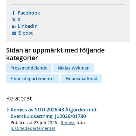
- öppnas i ny flik, extern webbplats,
Facebook
- öppnas i ny flik, extern webbplats,
X
- öppnas i ny flik, extern webbplats,
LinkedIn
- öppnar din e-postklient,
E-post
Sidan är uppmärkt med följande
kategorier
Pressmeddelande
Niklas Wykman
Finansdepartementet
Finansmarknad
Relaterat
Remiss av SOU 2026:43 Åtgärder mot
överskuldsättning, Ju2026/01730
Publicerad
23 juli 2026
·
Remiss
från
Justitiedepartementet