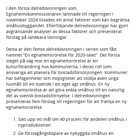
I den första delredovisningen som
Egnahemskommissionären lämnade till regeringen i
november 2024 listades ett antal faktorer som kan begränsa
småhusbyggandet. Efterföljande delredovisningar har gjort
avgränsande analyser av dessa faktorer och presenterat
förslag på tänkbara lösningar.
Detta är den femte delredovisningen i serien som fått
namnet ”En egnahemsrörelse för 2020-talet”. Det första
steget på väg mot en egnahemsrörelse är en
kulturförändring hos kommunerna, i deras roll som
ansvariga att planera för bostadsförsörjningen. Kommuner
har befogenheter och möjligheter att stödja även unga
hushåll till ett boende i ett eget ägt småhus. En ny
egnahemsrörelse är att göra enkla småhus till en naturlig
del av svensk bostadsförnyelse. I delredovisningen
presenteras fem förslag till regeringen för att främja en ny
egnahemsrörelse.
Sätt upp ett mål om 40 procent för andelen småhus i
nyproduktionen.
Ge förstagångsköpare av nybyggda småhus en