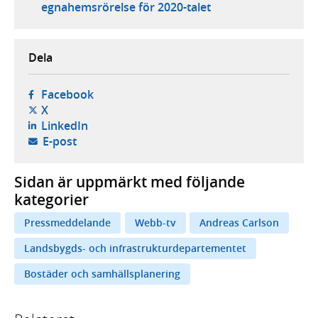
egnahemsrörelse för 2020-talet
Dela
- öppnas i ny flik, extern webbplats,
Facebook
- öppnas i ny flik, extern webbplats,
X
- öppnas i ny flik, extern webbplats,
LinkedIn
- öppnar din e-postklient,
E-post
Sidan är uppmärkt med följande
kategorier
Pressmeddelande
Webb-tv
Andreas Carlson
Landsbygds- och infrastrukturdepartementet
Bostäder och samhällsplanering