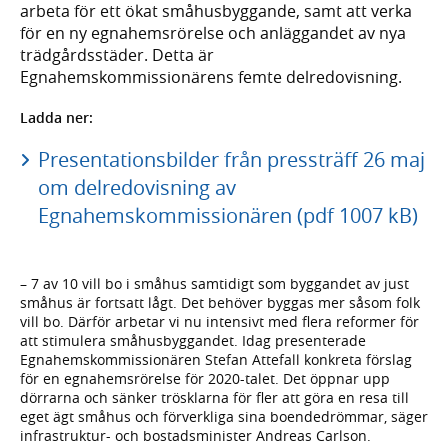
arbeta för ett ökat småhusbyggande, samt att verka
för en ny egnahemsrörelse och anläggandet av nya
trädgårdsstäder. Detta är
Egnahemskommissionärens femte delredovisning.
Ladda ner:
Presentationsbilder från pressträff 26 maj
om delredovisning av
Egnahemskommissionären (pdf 1007 kB)
– 7 av 10 vill bo i småhus samtidigt som byggandet av just
småhus är fortsatt lågt. Det behöver byggas mer såsom folk
vill bo. Därför arbetar vi nu intensivt med flera reformer för
att stimulera småhusbyggandet. Idag presenterade
Egnahemskommissionären Stefan Attefall konkreta förslag
för en egnahemsrörelse för 2020-talet. Det öppnar upp
dörrarna och sänker trösklarna för fler att göra en resa till
eget ägt småhus och förverkliga sina boendedrömmar, säger
infrastruktur- och bostadsminister Andreas Carlson.