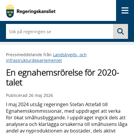
Me
När
Sö
du
börjar
skriva
så
Pressmeddelande från
Landsbygds- och
framträder
infrastrukturdepartementet
en
lista
En egnahemsrörelse för 2020-
med
sökförslag
talet
Publicerad
26 maj 2026
I maj 2024 utsåg regeringen Stefan Attefall till
Egnahemskommissionär, med uppdraget att verka
för ökat småhusbyggande. I uppdraget ingick dels att
analysera och klarlägga orsakerna till småhusens låga
andel av nyproduktionen av bostäder, dels aktivt