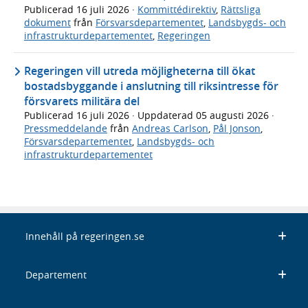
Publicerad
16 juli 2026
·
Kommittédirektiv
,
Rättsliga
dokument
från
Försvarsdepartementet
,
Landsbygds- och
infrastrukturdepartementet
,
Regeringen
Regeringen vill utreda möjligheterna till ökat
bostadsbyggande i anslutning till riksintresse för
försvarets militära del
Publicerad
16 juli 2026
· Uppdaterad
05 augusti 2026
·
Pressmeddelande
från
Andreas Carlson
,
Pål Jonson
,
Försvarsdepartementet
,
Landsbygds- och
infrastrukturdepartementet
Innehåll på regeringen.se
Departement