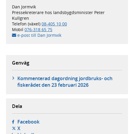
Dan Jormvik
Pressekreterare hos landsbygdsminister Peter
Kullgren
Telefon (växel)
08-405 10 00
Mobil
076-318 65 75
e-post till Dan Jormvik
Genväg
Kommenterad dagordning jordbruks- och
fiskerådet den 23 februari 2026
Dela
- öppnas i ny flik, extern webbplats,
Facebook
- öppnas i ny flik, extern webbplats,
X