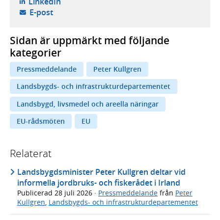
- öppnas i ny flik, extern webbplats,
LinkedIn
- öppnar din e-postklient,
E-post
Sidan är uppmärkt med följande
kategorier
Pressmeddelande
Peter Kullgren
Landsbygds- och infrastrukturdepartementet
Landsbygd, livsmedel och areella näringar
EU-rådsmöten
EU
Relaterat
Landsbygdsminister Peter Kullgren deltar vid
informella jordbruks- och fiskerådet i Irland
Publicerad
28 juli 2026
·
Pressmeddelande
från
Peter
Kullgren
,
Landsbygds- och infrastrukturdepartementet