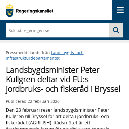
Me
När
Sö
du
börjar
skriva
så
Pressmeddelande från
Landsbygds- och
framträder
infrastrukturdepartementet
en
lista
Landsbygdsminister Peter
med
sökförslag
Kullgren deltar vid EU:s
jordbruks- och fiskeråd i Bryssel
Publicerad
22 februari 2026
Den 23 februari reser landsbygdsminister Peter
Kullgren till Bryssel för att delta i jordbruks- och
fiskerådet (AGRIFISH). Rådsmötet är ett
återkommande forum för att diskutera centrala