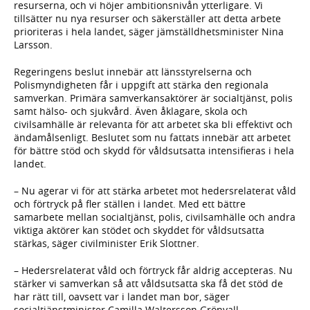
resurserna, och vi höjer ambitionsnivån ytterligare. Vi
tillsätter nu nya resurser och säkerställer att detta arbete
prioriteras i hela landet, säger jämställdhetsminister Nina
Larsson.
Regeringens beslut innebär att länsstyrelserna och
Polismyndigheten får i uppgift att stärka den regionala
samverkan. Primära samverkansaktörer är socialtjänst, polis
samt hälso- och sjukvård. Även åklagare, skola och
civilsamhälle är relevanta för att arbetet ska bli effektivt och
ändamålsenligt. Beslutet som nu fattats innebär att arbetet
för bättre stöd och skydd för våldsutsatta intensifieras i hela
landet.
– Nu agerar vi för att stärka arbetet mot hedersrelaterat våld
och förtryck på fler ställen i landet. Med ett bättre
samarbete mellan socialtjänst, polis, civilsamhälle och andra
viktiga aktörer kan stödet och skyddet för våldsutsatta
stärkas, säger civilminister Erik Slottner.
– Hedersrelaterat våld och förtryck får aldrig accepteras. Nu
stärker vi samverkan så att våldsutsatta ska få det stöd de
har rätt till, oavsett var i landet man bor, säger
socialtjänstminister Camilla Waltersson Grönvall.