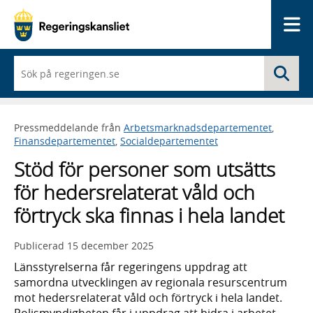
Me
När
Sö
du
börjar
skriva
så
Pressmeddelande från
Arbetsmarknadsdepartementet
,
framträder
Finansdepartementet
,
Socialdepartementet
en
lista
Stöd för personer som utsätts
med
sökförslag
för hedersrelaterat våld och
förtryck ska finnas i hela landet
Publicerad
15 december 2025
Länsstyrelserna får regeringens uppdrag att
samordna utvecklingen av regionala resurscentrum
mot hedersrelaterat våld och förtryck i hela landet.
Polismyndigheten får i uppdrag att bidra i arbetet