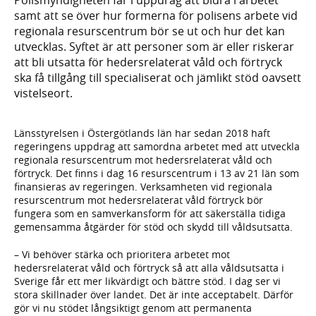
samt att se över hur formerna för polisens arbete vid
regionala resurscentrum bör se ut och hur det kan
utvecklas. Syftet är att personer som är eller riskerar
att bli utsatta för hedersrelaterat våld och förtryck
ska få tillgång till specialiserat och jämlikt stöd oavsett
vistelseort.
Länsstyrelsen i Östergötlands län har sedan 2018 haft
regeringens uppdrag att samordna arbetet med att utveckla
regionala resurscentrum mot hedersrelaterat våld och
förtryck. Det finns i dag 16 resurscentrum i 13 av 21 län som
finansieras av regeringen. Verksamheten vid regionala
resurscentrum mot hedersrelaterat våld förtryck bör
fungera som en samverkansform för att säkerställa tidiga
gemensamma åtgärder för stöd och skydd till våldsutsatta.
– Vi behöver stärka och prioritera arbetet mot
hedersrelaterat våld och förtryck så att alla våldsutsatta i
Sverige får ett mer likvärdigt och bättre stöd. I dag ser vi
stora skillnader över landet. Det är inte acceptabelt. Därför
gör vi nu stödet långsiktigt genom att permanenta