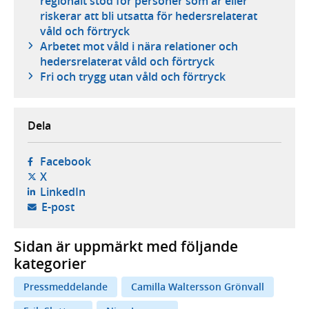
regionalt stöd för personer som är eller
riskerar att bli utsatta för hedersrelaterat
våld och förtryck
Arbetet mot våld i nära relationer och
hedersrelaterat våld och förtryck
Fri och trygg utan våld och förtryck
Dela
- öppnas i ny flik, extern webbplats,
Facebook
- öppnas i ny flik, extern webbplats,
X
- öppnas i ny flik, extern webbplats,
LinkedIn
- öppnar din e-postklient,
E-post
Sidan är uppmärkt med följande
kategorier
Pressmeddelande
Camilla Waltersson Grönvall