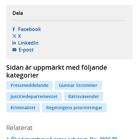
Dela
- öppnas i ny flik, extern webbplats,
Facebook
- öppnas i ny flik, extern webbplats,
X
- öppnas i ny flik, extern webbplats,
LinkedIn
- öppnar din e-postklient,
E-post
Sidan är uppmärkt med följande
kategorier
Pressmeddelande
Gunnar Strömmer
Justitiedepartementet
Rättsväsendet
Kriminalitet
Regeringens prioriteringar
Relaterat