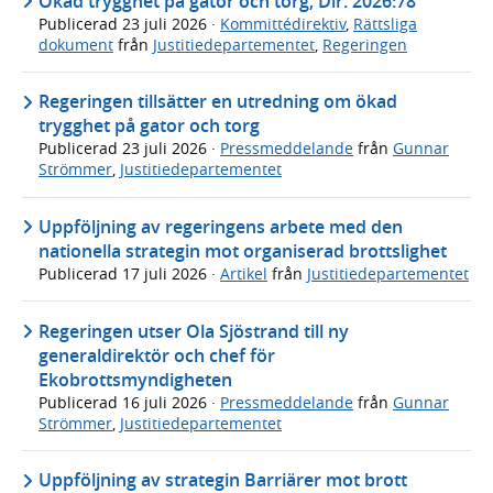
Ökad trygghet på gator och torg, Dir. 2026:78
Publicerad
23 juli 2026
·
Kommittédirektiv
,
Rättsliga
dokument
från
Justitiedepartementet
,
Regeringen
Regeringen tillsätter en utredning om ökad
trygghet på gator och torg
Publicerad
23 juli 2026
·
Pressmeddelande
från
Gunnar
Strömmer
,
Justitiedepartementet
Uppföljning av regeringens arbete med den
nationella strategin mot organiserad brottslighet
Publicerad
17 juli 2026
·
Artikel
från
Justitiedepartementet
Regeringen utser Ola Sjöstrand till ny
generaldirektör och chef för
Ekobrottsmyndigheten
Publicerad
16 juli 2026
·
Pressmeddelande
från
Gunnar
Strömmer
,
Justitiedepartementet
Uppföljning av strategin Barriärer mot brott