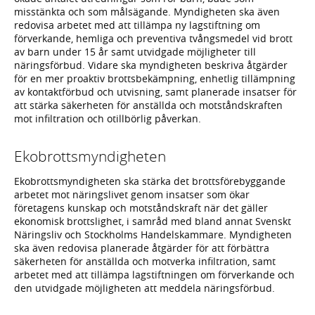
misstänkta och som målsägande. Myndigheten ska även
redovisa arbetet med att tillämpa ny lagstiftning om
förverkande, hemliga och preventiva tvångsmedel vid brott
av barn under 15 år samt utvidgade möjligheter till
näringsförbud. Vidare ska myndigheten beskriva åtgärder
för en mer proaktiv brottsbekämpning, enhetlig tillämpning
av kontaktförbud och utvisning, samt planerade insatser för
att stärka säkerheten för anställda och motståndskraften
mot infiltration och otillbörlig påverkan.
Ekobrottsmyndigheten
Ekobrottsmyndigheten ska stärka det brottsförebyggande
arbetet mot näringslivet genom insatser som ökar
företagens kunskap och motståndskraft när det gäller
ekonomisk brottslighet, i samråd med bland annat Svenskt
Näringsliv och Stockholms Handelskammare. Myndigheten
ska även redovisa planerade åtgärder för att förbättra
säkerheten för anställda och motverka infiltration, samt
arbetet med att tillämpa lagstiftningen om förverkande och
den utvidgade möjligheten att meddela näringsförbud.