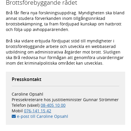
Brottsförebyggande rådet
Brå får flera nya forskningsuppdrag. Myndigheten ska bland
annat studera förverkanden inom tillgångsinriktad
brottsbekämpning, ta fram fördjupad kunskap om hatbrott
och följa upp avhopparärenden.
Brå ska vidare erbjuda fördjupat stöd till myndigheter i
brottsförebyggande arbete och utveckla en webbaserad
utbildning om administrativa åtgärder mot brott. Slutligen
ska Brå redovisa hur förmågan att genomföra utvärderingar
inom det kriminalpolitiska området kan utvecklas.
Presskontakt
Caroline Opsahl
Pressekreterare hos justitieminister Gunnar Strömmer
Telefon (växel)
08-405 10 00
Mobil
076-141 15 42
e-post till Caroline Opsahl