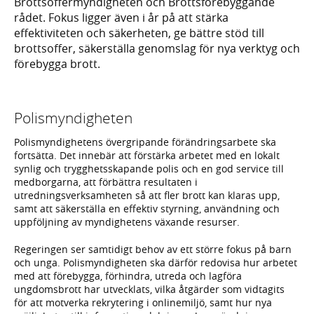
Brottsoffermyndigheten och Brottsförebyggande
rådet. Fokus ligger även i år på att stärka
effektiviteten och säkerheten, ge bättre stöd till
brottsoffer, säkerställa genomslag för nya verktyg och
förebygga brott.
Polismyndigheten
Polismyndighetens övergripande förändringsarbete ska
fortsätta. Det innebär att förstärka arbetet med en lokalt
synlig och trygghetsskapande polis och en god service till
medborgarna, att förbättra resultaten i
utredningsverksamheten så att fler brott kan klaras upp,
samt att säkerställa en effektiv styrning, användning och
uppföljning av myndighetens växande resurser.
Regeringen ser samtidigt behov av ett större fokus på barn
och unga. Polismyndigheten ska därför redovisa hur arbetet
med att förebygga, förhindra, utreda och lagföra
ungdomsbrott har utvecklats, vilka åtgärder som vidtagits
för att motverka rekrytering i onlinemiljö, samt hur nya