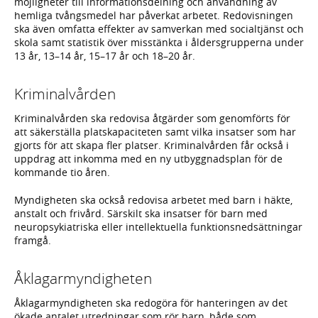
möjligheter till informationsdelning och användning av
hemliga tvångsmedel har påverkat arbetet. Redovisningen
ska även omfatta effekter av samverkan med socialtjänst och
skola samt statistik över misstänkta i åldersgrupperna under
13 år, 13–14 år, 15–17 år och 18–20 år.
Kriminalvården
Kriminalvården ska redovisa åtgärder som genomförts för
att säkerställa platskapaciteten samt vilka insatser som har
gjorts för att skapa fler platser. Kriminalvården får också i
uppdrag att inkomma med en ny utbyggnadsplan för de
kommande tio åren.
Myndigheten ska också redovisa arbetet med barn i häkte,
anstalt och frivård. Särskilt ska insatser för barn med
neuropsykiatriska eller intellektuella funktionsnedsättningar
framgå.
Åklagarmyndigheten
Åklagarmyndigheten ska redogöra för hanteringen av det
ökade antalet utredningar som rör barn, både som