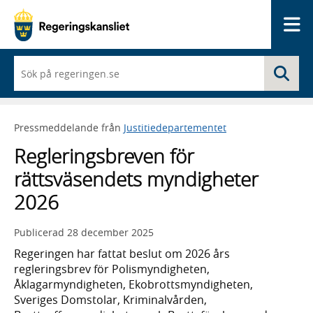
Me
När
Sö
du
börjar
skriva
så
Pressmeddelande från
Justitiedepartementet
framträder
en
Regleringsbreven för
lista
med
rättsväsendets myndigheter
sökförslag
2026
Publicerad
28 december 2025
Regeringen har fattat beslut om 2026 års
regleringsbrev för Polismyndigheten,
Åklagarmyndigheten, Ekobrottsmyndigheten,
Sveriges Domstolar, Kriminalvården,