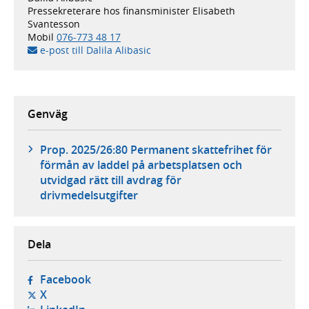
Pressekreterare hos finansminister Elisabeth
Svantesson
Mobil
076-773 48 17
e-post till Dalila Alibasic
Genväg
Prop. 2025/26:80 Permanent skattefrihet för
förmån av laddel på arbetsplatsen och
utvidgad rätt till avdrag för
drivmedelsutgifter
Dela
- öppnas i ny flik, extern webbplats,
Facebook
- öppnas i ny flik, extern webbplats,
X