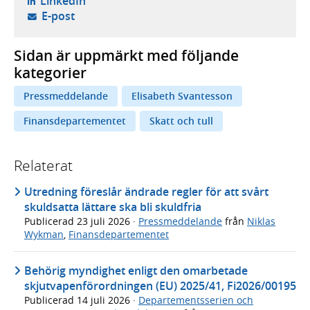
- öppnas i ny flik, extern webbplats,
LinkedIn
- öppnar din e-postklient,
E-post
Sidan är uppmärkt med följande
kategorier
Pressmeddelande
Elisabeth Svantesson
Finansdepartementet
Skatt och tull
Relaterat
Utredning föreslår ändrade regler för att svårt
skuldsatta lättare ska bli skuldfria
Publicerad
23 juli 2026
·
Pressmeddelande
från
Niklas
Wykman
,
Finansdepartementet
Behörig myndighet enligt den omarbetade
skjutvapenförordningen (EU) 2025/41, Fi2026/00195
Publicerad
14 juli 2026
·
Departementsserien och