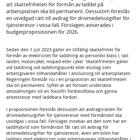
att skattefriheten för förmån av laddel på
arbetsplatsen ska bli permanent. Dessutom föreslås
en utvidgad rätt till avdrag för drivmedelsutgifter för
tjänsteresor i vissa fall. Förslagen aviserades i
budgetpropositionen för 2026.
Sedan den 1 juli 2023 gäller en tillfällig skattefrihet för
förmån av elektricitet för laddning av personbil klass I, lätt
lastbil, motorcykel, moped eller cykel. Skattefriheten gäller
vid laddning vid laddningspunkt eller eluttag som
arbetsgivaren tillhandahåller i anslutning till arbetsplatsen.
Regeringen föreslår nu i en proposition att skattefriheten
ska bli permanent. Syftet är att fortsatt underlätta
omställningen till en fossilfri fordonsflotta och gynna
arbetsresor med laddbara fordon.
I propositionen föreslås dessutom att avdragsrätten för
drivmedelsutgifter för tjänsteresor med förmånsbil ska
utvidgas i vissa fall. Förslaget innebär att den som har en
laddhybrid som förmånsbil får rätt till avdrag för
drivmedelsutgifter för tjänsteresor, även om bilen har
laddats med elektricitet som arbetsgivaren tillhandahåller i