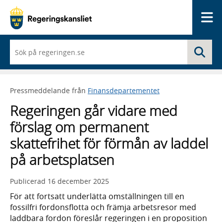
Me
När
Sö
du
börjar
skriva
så
Pressmeddelande från
Finansdepartementet
framträder
en
Regeringen går vidare med
lista
med
förslag om permanent
sökförslag
skattefrihet för förmån av laddel
på arbetsplatsen
Publicerad
16 december 2025
För att fortsatt underlätta omställningen till en
fossilfri fordonsflotta och främja arbetsresor med
laddbara fordon föreslår regeringen i en proposition