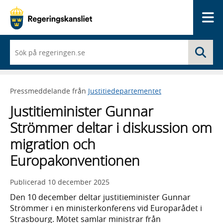
Me
När
Sö
du
börjar
skriva
så
Pressmeddelande från
Justitiedepartementet
framträder
en
Justitieminister Gunnar
lista
med
Strömmer deltar i diskussion om
sökförslag
migration och
Europakonventionen
Publicerad
10 december 2025
Den 10 december deltar justitieminister Gunnar
Strömmer i en ministerkonferens vid Europarådet i
Strasbourg. Mötet samlar ministrar från