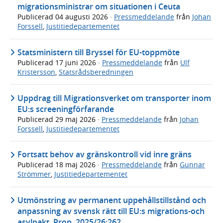
migrationsministrar om situationen i Ceuta
Publicerad
04 augusti 2026
·
Pressmeddelande
från
Johan
Forssell
,
Justitiedepartementet
Statsministern till Bryssel för EU-toppmöte
Publicerad
17 juni 2026
·
Pressmeddelande
från
Ulf
Kristersson
,
Statsrådsberedningen
Uppdrag till Migrationsverket om transporter inom
EU:s screeningförfarande
Publicerad
29 maj 2026
·
Pressmeddelande
från
Johan
Forssell
,
Justitiedepartementet
Fortsatt behov av gränskontroll vid inre gräns
Publicerad
18 maj 2026
·
Pressmeddelande
från
Gunnar
Strömmer
,
Justitiedepartementet
Utmönstring av permanent uppehållstillstånd och
anpassning av svensk rätt till EU:s migrations-och
asylpakt, Prop. 2025/26:262