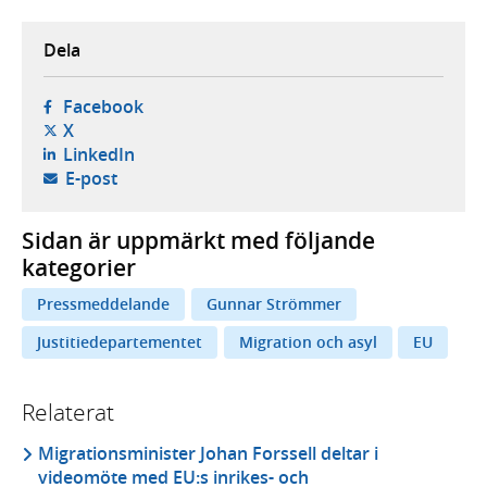
Dela
- öppnas i ny flik, extern webbplats,
Facebook
- öppnas i ny flik, extern webbplats,
X
- öppnas i ny flik, extern webbplats,
LinkedIn
- öppnar din e-postklient,
E-post
Sidan är uppmärkt med följande
kategorier
Pressmeddelande
Gunnar Strömmer
Justitiedepartementet
Migration och asyl
EU
Relaterat
Migrationsminister Johan Forssell deltar i
videomöte med EU:s inrikes- och