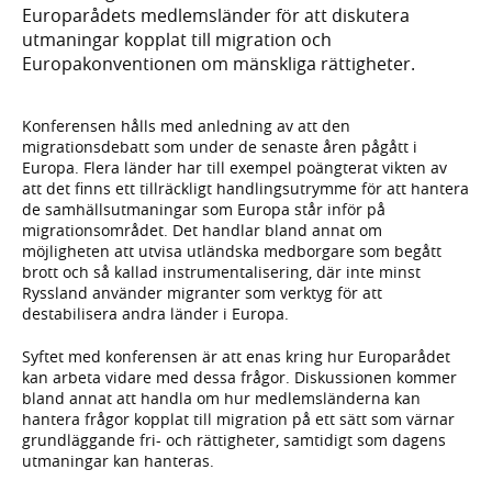
Europarådets medlemsländer för att diskutera
utmaningar kopplat till migration och
Europakonventionen om mänskliga rättigheter.
Konferensen hålls med anledning av att den
migrationsdebatt som under de senaste åren pågått i
Europa. Flera länder har till exempel poängterat vikten av
att det finns ett tillräckligt handlingsutrymme för att hantera
de samhälls­utmaningar som Europa står inför på
migrationsområdet. Det handlar bland annat om
möjligheten att utvisa utländska medborgare som begått
brott och så kallad instrumentalisering, där inte minst
Ryssland använder migranter som verktyg för att
destabilisera andra länder i Europa.
Syftet med konferensen är att enas kring hur Europarådet
kan arbeta vidare med dessa frågor. Diskussionen kommer
bland annat att handla om hur medlemsländerna kan
hantera frågor kopplat till migration på ett sätt som värnar
grundläggande fri- och rättigheter, samtidigt som dagens
utmaningar kan hanteras.​