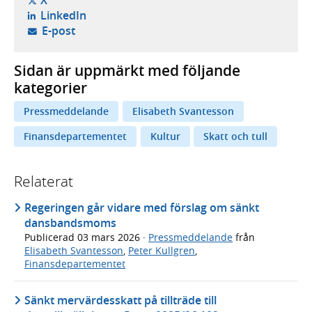
X
- öppnas i ny flik, extern webbplats,
LinkedIn
- öppnar din e-postklient,
E-post
Sidan är uppmärkt med följande
kategorier
Pressmeddelande
Elisabeth Svantesson
Finansdepartementet
Kultur
Skatt och tull
Relaterat
Regeringen går vidare med förslag om sänkt
dansbandsmoms
Publicerad
03 mars 2026
·
Pressmeddelande
från
Elisabeth Svantesson
,
Peter Kullgren
,
Finansdepartementet
Sänkt mervärdesskatt på tillträde till