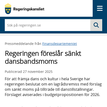
Me
När
Sö
du
börjar
skriva
så
Pressmeddelande från
Finansdepartementet
framträder
en
Regeringen föreslår sänkt
lista
med
dansbandsmoms
sökförslag
Publicerad
27 november 2025
För att främja dans och kultur i hela Sverige har
regeringen beslutat om en lagrådsremiss med förslag
om sänkt moms på tillträde till danstillställningar.
Förslaget aviserades i budgetpropositionen för 2026.