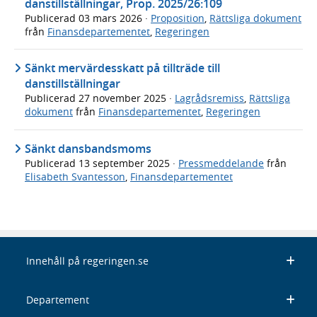
danstillställningar, Prop. 2025/26:109
Publicerad
03 mars 2026
·
Proposition
,
Rättsliga dokument
från
Finansdepartementet
,
Regeringen
Sänkt mervärdesskatt på tillträde till
danstillställningar
Publicerad
27 november 2025
·
Lagrådsremiss
,
Rättsliga
dokument
från
Finansdepartementet
,
Regeringen
Sänkt dansbandsmoms
Publicerad
13 september 2025
·
Pressmeddelande
från
Elisabeth Svantesson
,
Finansdepartementet
Innehåll på regeringen.se
Departement