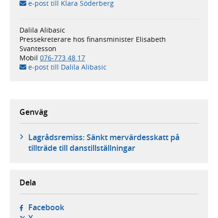
e-post till Klara Söderberg
Dalila Alibasic
Pressekreterare hos finansminister Elisabeth
Svantesson
Mobil
076-773 48 17
e-post till Dalila Alibasic
Genväg
Lagrådsremiss: Sänkt mervärdesskatt på
tillträde till danstillställningar
Dela
- öppnas i ny flik, extern webbplats,
Facebook
- öppnas i ny flik, extern webbplats,