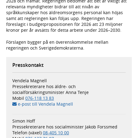
2028 och framåt. Regeringen bedömer att det är viktigt att
relevanta myndigheter bidrar till att nivån av
språkkunskaper hos äldreomsorgens personal kan höjas
samt att regleringen kan följas upp. Regeringen har
föreslagit i budgetpropositionen för 2026 att 23 miljoner
kronor per år avsätts för detta arbete under 2026–2030.
Förslagen bygger på en överenskommelse mellan
regeringen och Sverigedemokraterna.
Presskontakt
Vendela Magnell
Pressekreterare hos äldre- och
socialförsäkringsminister Anna Tenje
Mobil
076-118 13 83
e-post till Vendela Magnell
Simon Hoff
Pressekreterare hos socialminister Jakob Forssmed
Telefon (växel)
08-405 10 00