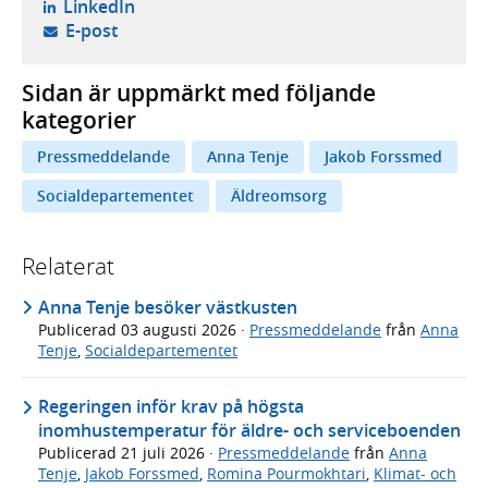
- öppnas i ny flik, extern webbplats,
LinkedIn
- öppnar din e-postklient,
E-post
Sidan är uppmärkt med följande
kategorier
Pressmeddelande
Anna Tenje
Jakob Forssmed
Socialdepartementet
Äldreomsorg
Relaterat
Anna Tenje besöker västkusten
Publicerad
03 augusti 2026
·
Pressmeddelande
från
Anna
Tenje
,
Socialdepartementet
Regeringen inför krav på högsta
inomhustemperatur för äldre- och serviceboenden
Publicerad
21 juli 2026
·
Pressmeddelande
från
Anna
Tenje
,
Jakob Forssmed
,
Romina Pourmokhtari
,
Klimat- och