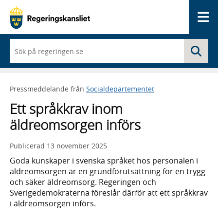
Me
När
Sö
du
börjar
skriva
så
Pressmeddelande från
Socialdepartementet
framträder
en
Ett språkkrav inom
lista
med
äldreomsorgen införs
sökförslag
Publicerad
13 november 2025
Goda kunskaper i svenska språket hos personalen i
äldreomsorgen är en grundförutsättning för en trygg
och säker äldreomsorg. Regeringen och
Sverigedemokraterna föreslår därför att ett språkkrav
i äldreomsorgen införs.