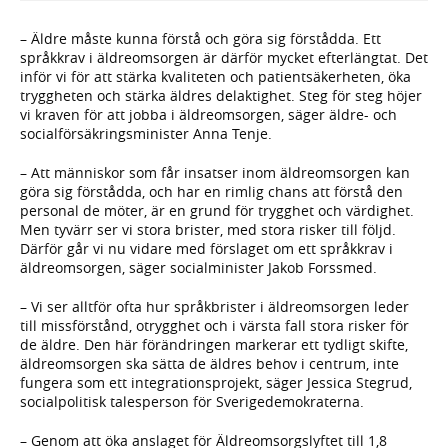
– Äldre måste kunna förstå och göra sig förstådda. Ett
språkkrav i äldreomsorgen är därför mycket efterlängtat. Det
inför vi för att stärka kvaliteten och patientsäkerheten, öka
tryggheten och stärka äldres delaktighet. Steg för steg höjer
vi kraven för att jobba i äldreomsorgen, säger äldre- och
socialförsäkringsminister Anna Tenje.
– Att människor som får insatser inom äldreomsorgen kan
göra sig förstådda, och har en rimlig chans att förstå den
personal de möter, är en grund för trygghet och värdighet.
Men tyvärr ser vi stora brister, med stora risker till följd.
Därför går vi nu vidare med förslaget om ett språkkrav i
äldreomsorgen, säger socialminister Jakob Forssmed.
– Vi ser alltför ofta hur språkbrister i äldreomsorgen leder
till missförstånd, otrygghet och i värsta fall stora risker för
de äldre. Den här förändringen markerar ett tydligt skifte,
äldreomsorgen ska sätta de äldres behov i centrum, inte
fungera som ett integrationsprojekt, säger Jessica Stegrud,
socialpolitisk talesperson för Sverigedemokraterna.
– Genom att öka anslaget för Äldreomsorgslyftet till 1,8