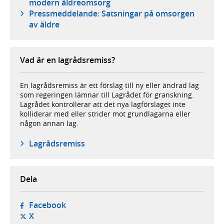
modern äldreomsorg
Pressmeddelande: Satsningar på omsorgen
av äldre
Vad är en lagrådsremiss?
En lagrådsremiss är ett förslag till ny eller ändrad lag
som regeringen lämnar till Lagrådet för granskning.
Lagrådet kontrollerar att det nya lagförslaget inte
kolliderar med eller strider mot grundlagarna eller
någon annan lag.
Lagrådsremiss
Dela
- öppnas i ny flik, extern webbplats,
Facebook
- öppnas i ny flik, extern webbplats,
X