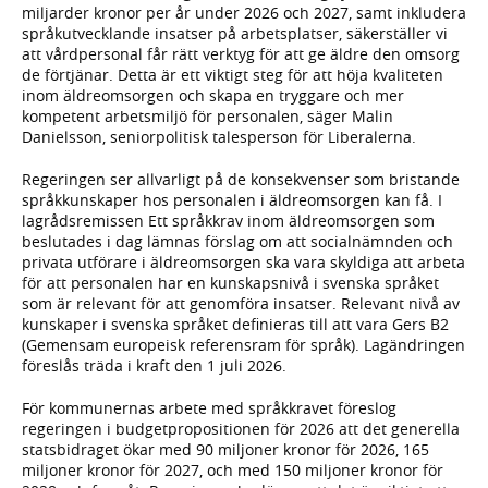
miljarder kronor per år under 2026 och 2027, samt inkludera
språkutvecklande insatser på arbetsplatser, säkerställer vi
att vårdpersonal får rätt verktyg för att ge äldre den omsorg
de förtjänar. Detta är ett viktigt steg för att höja kvaliteten
inom äldreomsorgen och skapa en tryggare och mer
kompetent arbetsmiljö för personalen, säger Malin
Danielsson, seniorpolitisk talesperson för Liberalerna.
Regeringen ser allvarligt på de konsekvenser som bristande
språkkunskaper hos personalen i äldreomsorgen kan få. I
lagrådsremissen Ett språkkrav inom äldreomsorgen som
beslutades i dag lämnas förslag om att socialnämnden och
privata utförare i äldreomsorgen ska vara skyldiga att arbeta
för att personalen har en kunskapsnivå i svenska språket
som är relevant för att genomföra insatser. Relevant nivå av
kunskaper i svenska språket definieras till att vara Gers B2
(Gemensam europeisk referensram för språk). Lagändringen
föreslås träda i kraft den 1 juli 2026.
För kommunernas arbete med språkkravet föreslog
regeringen i budgetpropositionen för 2026 att det generella
statsbidraget ökar med 90 miljoner kronor för 2026, 165
miljoner kronor för 2027, och med 150 miljoner kronor för