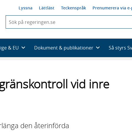
Lyssna
Lättläst
Teckenspråk
Prenumerera via e-
När
du
börjar
skriva
så
rige & EU
Dokument & publikationer
Så styrs S
framträder
en
lista
med
sökförslag
gränskontroll vid inre
rlänga den återinförda