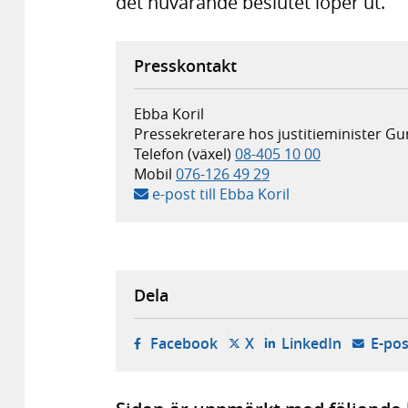
det nuvarande beslutet löper ut.
Presskontakt
Ebba Koril
Pressekreterare hos justitieminister 
Telefon (växel)
08-405 10 00
Mobil
076-126 49 29
e-post till Ebba Koril
Dela
- öppnas i ny flik, extern w
- öppnas i ny flik, ext
- öppnas i
Facebook
X
LinkedIn
E-pos