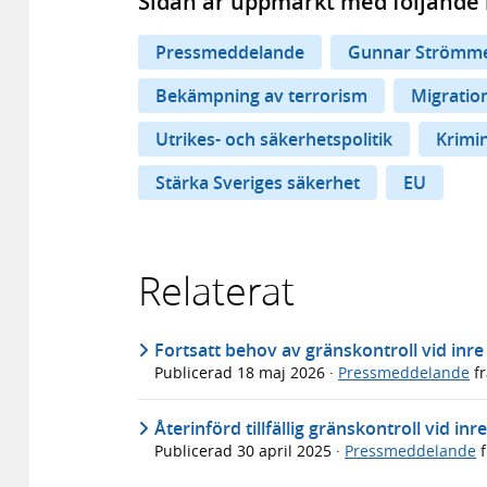
Sidan är uppmärkt med följande 
Pressmeddelande
Gunnar Strömm
Bekämpning av terrorism
Migration
Utrikes- och säkerhetspolitik
Krimin
Stärka Sveriges säkerhet
EU
Relaterat
Fortsatt behov av gränskontroll vid inre
Publicerad
18 maj 2026
·
Pressmeddelande
f
Återinförd tillfällig gränskontroll vid inr
Publicerad
30 april 2025
·
Pressmeddelande
f