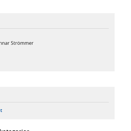
Gunnar Strömmer
ebbplats,
ern webbplats,
 ny flik, extern webbplats,
- öppnar din e-postklient,
t