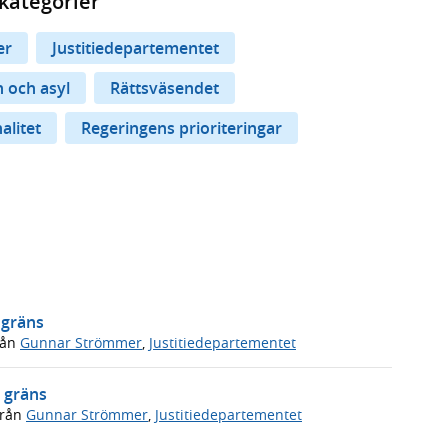
kategorier
er
Justitiedepartementet
 och asyl
Rättsväsendet
alitet
Regeringens prioriteringar
 gräns
rån
Gunnar Strömmer
,
Justitiedepartementet
e gräns
rån
Gunnar Strömmer
,
Justitiedepartementet