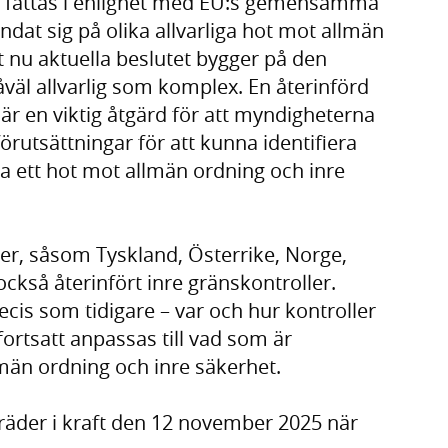
l fattas i enlighet med EU:s gemensamma
undat sig på olika allvarliga hot mot allmän
 nu aktuella beslutet bygger på den
såväl allvarlig som komplex. En återinförd
är en viktig åtgärd för att myndigheterna
 förutsättningar för att kunna identifiera
 ett hot mot allmän ordning och inre
r, såsom Tyskland, Österrike, Norge,
kså återinfört inre gränskontroller.
is som tidigare – var och hur kontroller
ortsatt anpassas till vad som är
män ordning och inre säkerhet.
träder i kraft den 12 november 2025 när