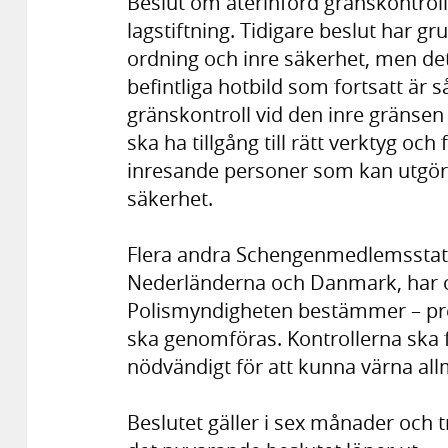
Beslut om återinförd gränskontrol
lagstiftning. Tidigare beslut har gr
ordning och inre säkerhet, men det
befintliga hotbild som fortsatt är 
gränskontroll vid den inre gränsen 
ska ha tillgång till rätt verktyg och
inresande personer som kan utgöra
säkerhet.
Flera andra Schengenmedlemsstate
Nederländerna och Danmark, har oc
Polismyndigheten bestämmer – prec
ska genomföras. Kontrollerna ska f
nödvändigt för att kunna värna all
Beslutet gäller i sex månader och 