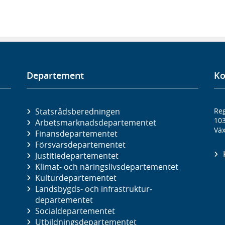
Departement
Ko
Statsrådsberedningen
Reg
10
Arbetsmarknads­departementet
Väx
Finans­departementet
Försvars­departementet
Justitie­departementet
Klimat- och näringslivs­departementet
Kultur­departementet
Landsbygds- och infrastruktur­
departementet
Social­departementet
Utbildnings­departementet