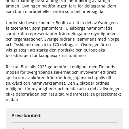
annat mätning av strålning och identifiering av farliga
ämnen. Övningen medför ingen fara för deltagarna, dem
som bor i området eller andra som befinner sig där.
Under sitt besök kommer Bohlin att få ta del av övningens
fältscenarier, som genomförs i Uleåborgs hamnområde,
samt träffa representanter från deltagande myndigheter
och organisationer. Sverige bidrar tillsammans med Norge
och Tyskland med cirka 170 deltagare. Övningen är ett
viktigt steg i att stärka den nordiska och europeiska
beredskapen för komplexa krissituationer.
Rescue Borealis 2025 genomförs i enlighet med Finlands
modell för övergripande säkerhet och involverar ett brett
spektrum av aktörer, från räddningstjänst och polis till
sjukvård och hamnverksamhet. Den 2 oktober ordnas
möjlighet för myndigheter och media att ta del av övningens
olika delområden och resultat. Vid intresse, se presskontakt
nedan.
Presskontakt