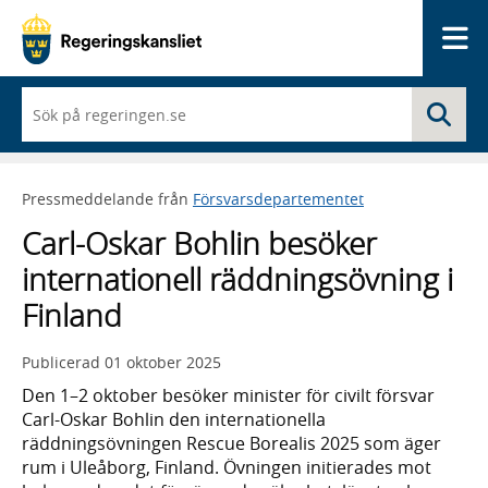
Me
När
Sö
du
börjar
skriva
så
Pressmeddelande från
Försvarsdepartementet
framträder
en
Carl-Oskar Bohlin besöker
lista
med
internationell räddningsövning i
sökförslag
Finland
Publicerad
01 oktober 2025
Den 1–2 oktober besöker minister för civilt försvar
Carl-Oskar Bohlin den internationella
räddningsövningen Rescue Borealis 2025 som äger
rum i Uleåborg, Finland. Övningen initierades mot