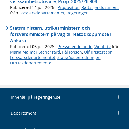
verksamhetsutövare, Prop. 2025/26:303
Publicerad
14 juli 2026
·
Proposition
,
Rättsliga dokument
från
Försvarsdepartementet
,
Regeringen
Statsministern, utrikesministern och
försvarsministern på väg till Natos toppmöte i
Ankara
Publicerad
06 juli 2026
·
Pressmeddelande
,
Webb-tv
från
Maria Malmer Stenergard
,
Pål Jonson
,
Ulf Kristersson
,
Försvarsdepartementet
,
Statsrådsberedningen
,
Utrikesdepartementet
Innehåll på regeringen.se
Departement