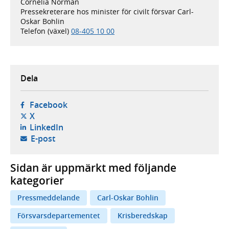
Cornelia Norman
Pressekreterare hos minister för civilt försvar Carl-
Oskar Bohlin
Telefon (växel)
08-405 10 00
Dela
- öppnas i ny flik, extern webbplats,
Facebook
- öppnas i ny flik, extern webbplats,
X
- öppnas i ny flik, extern webbplats,
LinkedIn
- öppnar din e-postklient,
E-post
Sidan är uppmärkt med följande
kategorier
Pressmeddelande
Carl-Oskar Bohlin
Försvarsdepartementet
Krisberedskap