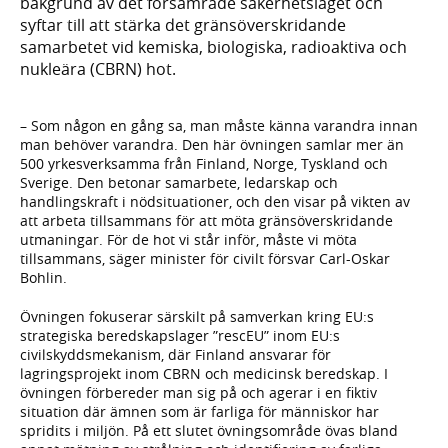
bakgrund av det försämrade säkerhetsläget och
syftar till att stärka det gränsöverskridande
samarbetet vid kemiska, biologiska, radioaktiva och
nukleära (CBRN) hot.
– Som någon en gång sa, man måste känna varandra innan
man behöver varandra. Den här övningen samlar mer än
500 yrkesverksamma från Finland, Norge, Tyskland och
Sverige. Den betonar samarbete, ledarskap och
handlingskraft i nödsituationer, och den visar på vikten av
att arbeta tillsammans för att möta gränsöverskridande
utmaningar. För de hot vi står inför, måste vi möta
tillsammans, säger minister för civilt försvar Carl-Oskar
Bohlin.
Övningen fokuserar särskilt på samverkan kring EU:s
strategiska beredskapslager ”rescEU” inom EU:s
civilskyddsmekanism, där Finland ansvarar för
lagringsprojekt inom CBRN och medicinsk beredskap. I
övningen förbereder man sig på och agerar i en fiktiv
situation där ämnen som är farliga för människor har
spridits i miljön. På ett slutet övningsområde övas bland