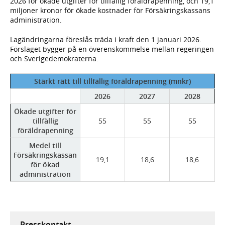
2026 för ökade utgifter för tillfällig föräldrapenning, och 19,1
miljoner kronor för ökade kostnader för Försäkringskassans
administration.
Lagändringarna föreslås träda i kraft den 1 januari 2026.
Förslaget bygger på en överenskommelse mellan regeringen
och Sverigedemokraterna.
Stärkt rätt till tillfällig föräldrapenning (mnkr)
2026
2027
2028
Ökade utgifter för
tillfällig
55
55
55
föräldrapenning
Medel till
Försäkringskassan
19,1
18,6
18,6
för ökad
administration
Presskontakt