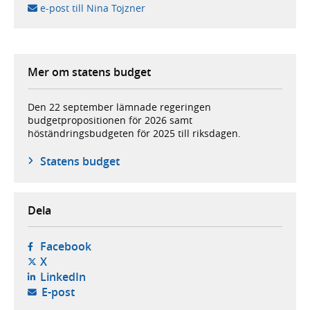
e-post till Nina Tojzner
Mer om statens budget
Den 22 september lämnade regeringen
budgetpropositionen för 2026 samt
höständringsbudgeten för 2025 till riksdagen.
Statens budget
Dela
- öppnas i ny flik, extern webbplats,
Facebook
- öppnas i ny flik, extern webbplats,
X
- öppnas i ny flik, extern webbplats,
LinkedIn
- öppnar din e-postklient,
E-post