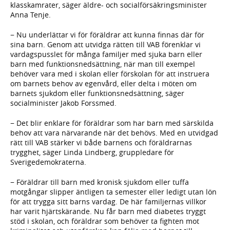
klasskamrater, säger äldre- och socialförsäkringsminister
Anna Tenje.
− Nu underlättar vi för föräldrar att kunna finnas där för
sina barn. Genom att utvidga rätten till VAB förenklar vi
vardagspusslet för många familjer med sjuka barn eller
barn med funktionsnedsättning, när man till exempel
behöver vara med i skolan eller förskolan för att instruera
om barnets behov av egenvård, eller delta i möten om
barnets sjukdom eller funktionsnedsättning, säger
socialminister Jakob Forssmed.
− Det blir enklare för föräldrar som har barn med särskilda
behov att vara närvarande när det behövs. Med en utvidgad
rätt till VAB stärker vi både barnens och föräldrarnas
trygghet, säger Linda Lindberg, gruppledare för
Sverigedemokraterna.
− Föräldrar till barn med kronisk sjukdom eller tuffa
motgångar slipper äntligen ta semester eller ledigt utan lön
för att trygga sitt barns vardag. De här familjernas villkor
har varit hjärtskärande. Nu får barn med diabetes tryggt
stöd i skolan, och föräldrar som behöver ta fighten mot