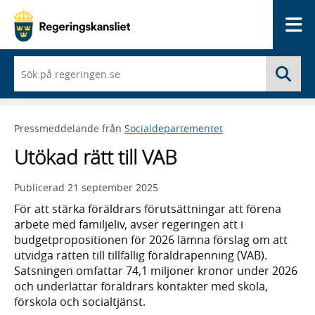
Me
När
Sö
du
börjar
skriva
så
Pressmeddelande från
Socialdepartementet
framträder
en
Utökad rätt till VAB
lista
med
sökförslag
Publicerad
21 september 2025
För att stärka föräldrars förutsättningar att förena
arbete med familjeliv, avser regeringen att i
budgetpropositionen för 2026 lämna förslag om att
utvidga rätten till tillfällig föräldrapenning (VAB).
Satsningen omfattar 74,1 miljoner kronor under 2026
och underlättar föräldrars kontakter med skola,
förskola och socialtjänst.