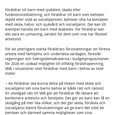
Föräldrar till barn med sjukdom, skada eller
funktionsnedsättning, och föräldrar till barn som behöver
skydd eller stöd av socialtjänsten, behöver ofta ha kontakter
med skola, hälso- och sjukvård och socialtjänst. Det kan till
exempel handla om barn med diabetes. För föräldrar kan
det vara en utmaning, särskilt för dem som inte har flexibel
arbetstid.
För att ytterligare stärka föräldrars förutsättningar att förena
arbete med familjeliv, och underlätta vardagen, föreslår
regeringen och Sverigedemokraterna i budgetpropositionen
för 2026 en utökad möjlighet till tillfällig föräldrapenning,
VAB, i situationer som föräldrar med barn i behov av stöd
möter.
− Att föräldrar ska kunna delta på möten med skola och
socialtjänst om sina barns behov är både rätt och rättvist.
En utvidgad rätt till VAB gör att föräldrar får lättare att
kombinera arbetsliv och familjeliv. Det gör att barn kan få en
skolgång på mer lika villkor, och det ger skola, förskola och
socialtjänst bättre förutsättningar att ge barn det stöd de
behöver och därmed samma möjligheter som sina