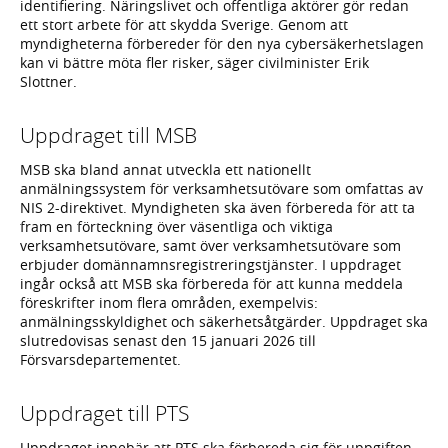
identifiering. Näringslivet och offentliga aktörer gör redan
ett stort arbete för att skydda Sverige. Genom att
myndigheterna förbereder för den nya cybersäkerhetslagen
kan vi bättre möta fler risker, säger civilminister Erik
Slottner.
Uppdraget till MSB
MSB ska bland annat utveckla ett nationellt
anmälningssystem för verksamhetsutövare som omfattas av
NIS 2-direktivet. Myndigheten ska även förbereda för att ta
fram en förteckning över väsentliga och viktiga
verksamhetsutövare, samt över verksamhetsutövare som
erbjuder domännamnsregistreringstjänster. I uppdraget
ingår också att MSB ska förbereda för att kunna meddela
föreskrifter inom flera områden, exempelvis:
anmälningsskyldighet och säkerhetsåtgärder. Uppdraget ska
slutredovisas senast den 15 januari 2026 till
Försvarsdepartementet.
Uppdraget till PTS
Uppdraget innebär att PTS ska förbereda sig för uppgiften