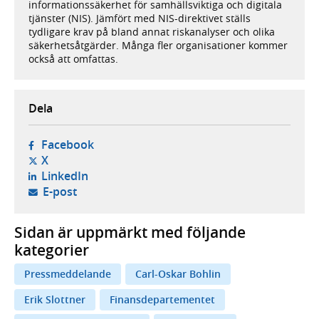
informationssäkerhet för samhällsviktiga och digitala
tjänster (NIS). Jämfört med NIS-direktivet ställs
tydligare krav på bland annat riskanalyser och olika
säkerhetsåtgärder. Många fler organisationer kommer
också att omfattas.
Dela
- öppnas i ny flik, extern webbplats,
Facebook
- öppnas i ny flik, extern webbplats,
X
- öppnas i ny flik, extern webbplats,
LinkedIn
- öppnar din e-postklient,
E-post
Sidan är uppmärkt med följande
kategorier
Pressmeddelande
Carl-Oskar Bohlin
Erik Slottner
Finansdepartementet