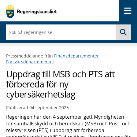
Me
När
Sö
du
börjar
skriva
så
Pressmeddelande från
Finansdepartementet
,
framträder
Försvarsdepartementet
en
lista
Uppdrag till MSB och PTS att
med
sökförslag
förbereda för ny
cybersäkerhetslag
Publicerad
04 september 2025
Regeringen har den 4 september gett Myndigheten
för samhällsskydd och beredskap (MSB) och Post- och
telestyrelsen (PTS) i uppdrag att förbereda
genomförandet av NIS 2-direktivet. Uppdragen ges för