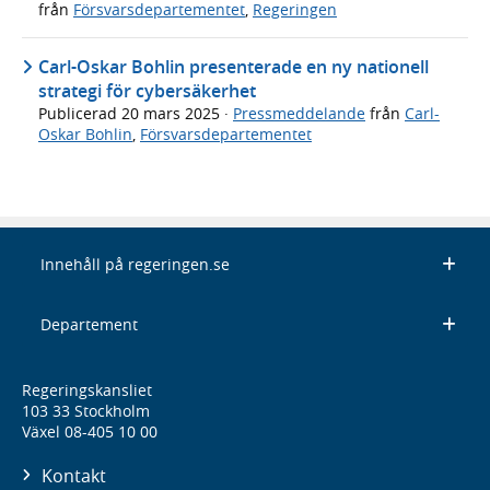
från
Försvarsdepartementet
,
Regeringen
Carl-Oskar Bohlin presenterade en ny nationell
strategi för cybersäkerhet
Publicerad
20 mars 2025
·
Pressmeddelande
från
Carl-
Oskar Bohlin
,
Försvarsdepartementet
Innehåll på regeringen.se
Departement
Regeringskansliet
103 33 Stockholm
Växel 08-405 10 00
Kontakt