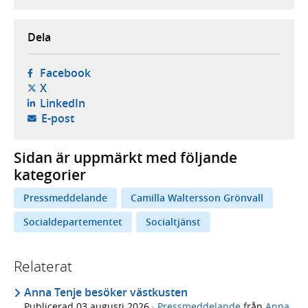
Dela
- öppnas i ny flik, extern webbplats,
Facebook
- öppnas i ny flik, extern webbplats,
X
- öppnas i ny flik, extern webbplats,
LinkedIn
- öppnar din e-postklient,
E-post
Sidan är uppmärkt med följande
kategorier
Pressmeddelande
Camilla Waltersson Grönvall
Socialdepartementet
Socialtjänst
Relaterat
Anna Tenje besöker västkusten
Publicerad
03 augusti 2026
·
Pressmeddelande
från
Anna