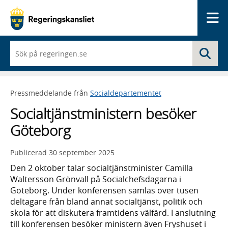
Me
När
Sö
du
börjar
skriva
så
Pressmeddelande från
Socialdepartementet
framträder
en
Socialtjänstministern besöker
lista
med
Göteborg
sökförslag
Publicerad
30 september 2025
Den 2 oktober talar socialtjänstminister Camilla
Waltersson Grönvall på Socialchefsdagarna i
Göteborg. Under konferensen samlas över tusen
deltagare från bland annat socialtjänst, politik och
skola för att diskutera framtidens välfärd. I anslutning
till konferensen besöker ministern även Fryshuset i