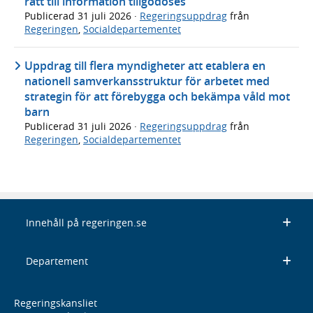
rätt till information tillgodoses
Publicerad
31 juli 2026
·
Regeringsuppdrag
från
Regeringen
,
Socialdepartementet
Uppdrag till flera myndigheter att etablera en
nationell samverkansstruktur för arbetet med
strategin för att förebygga och bekämpa våld mot
barn
Publicerad
31 juli 2026
·
Regeringsuppdrag
från
Regeringen
,
Socialdepartementet
Innehåll på regeringen.se
Departement
Regeringskansliet