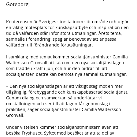
Göteborg.
Konferensen är Sveriges största inom sitt område och utgör
en viktig mötesplats för kunskapsutbyte och inspiration i en
tid då välfärden står inför stora utmaningar. Årets tema,
samhälle i förändring, speglar behovet av att anpassa
välfärden till förändrande förutsättningar.
I samklang med temat kommer socialtjänstminister Camilla
Waltersson Grönvall att tala om den nya socialtjänstlagen
som trädde i kraft i juli, och hur den bidrar till att
socialtjänsten bättre kan bemöta nya samhällsutmaningar.
– Den nya socialtjänstlagen är ett viktigt steg mot en mer
tillgänglig, förebyggande och kunskapsbaserad socialtjänst.
Genom dialog och samverkan så underlättar vi
omställningen och ser till att lagen får genomslag i
praktiken, säger socialtjänstminister Camilla Waltersson
Grönvall.
Under vistelsen kommer socialtjänstministern även att
besöka Fryshuset. Syftet med besöket är att ta del av