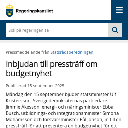
Me
När
Sö
du
börjar
skriva
så
Pressmeddelande från
Statsrådsberedningen
framträder
en
Inbjudan till pressträff om
lista
med
budgetnyhet
sökförslag
Publicerad
15 september 2025
Måndag den 15 september bjuder statsminister Ulf
Kristersson, Sverigedemokraternas partiledare
Jimmie Åkesson, energi- och näringsminister Ebba
Busch, utbildnings- och integrationsminister Simona
Mohamsson och försvarsminister Pål Jonson, in till en
pressträff för att presentera en budgetnyhet för ett