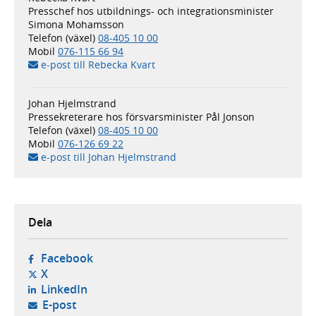
Presschef hos utbildnings- och integrationsminister
Simona Mohamsson
Telefon (växel)
08-405 10 00
Mobil
076-115 66 94
e-post till Rebecka Kvart
Johan Hjelmstrand
Pressekreterare hos försvarsminister Pål Jonson
Telefon (växel)
08-405 10 00
Mobil
076-126 69 22
e-post till Johan Hjelmstrand
Dela
- öppnas i ny flik, extern webbplats,
Facebook
- öppnas i ny flik, extern webbplats,
X
- öppnas i ny flik, extern webbplats,
LinkedIn
- öppnar din e-postklient,
E-post