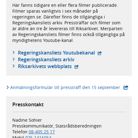
Här fanns tidigare en eller flera filmer publicerade.
Filmer sparas vanligtvis i sex månader på
regeringen.se. Därefter finns de tillgängliga i
Regeringskansliets arkiv. Pressträffar och filmer som
är äldre än tre år levereras till Riksarkivet. Merparten
av Regeringskansliets filmer finns också tillgängliga på
myndighetens Youtube-kanal.
- extern webbplat
Regeringskansliets Youtubekanal
Regeringskansliets arkiv
- extern webbplats,
Riksarkivets webbplats
- extern 
Anmälningsformulär till pressträff den 15 september
Presskontakt
Nadine Sohier
Presskommunikatör, Statsrådsberedningen
Telefon
08-405 25 17
Mobil
076-1416054