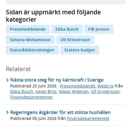
Sidan är uppmärkt med följande
kategorier
Pressmeddelande
Ebba Busch
Pål Jonson
Simona Mohamsson
Ulf Kristersson
Statsrådsberedningen
Statens budget
Relaterat
Nästa stora steg för ny kärnkraft i Sverige
Publicerad
25 juni 2026
·
Pressmeddelande
,
Webb-tv
från
Ebba Busch
,
Johan Britz
,
Niklas Wykman
,
Ulf Kristersson
,
Finansdepartementet
Regeringens åtgärder för att stötta hushållen
Publicerad
05 juni 2026
från
Finansdepartementet