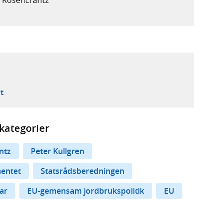
ebbplats,
ern webbplats,
 ny flik, extern webbplats,
- öppnar din e-postklient,
t
kategorier
ntz
Peter Kullgren
mentet
Statsrådsberedningen
ar
EU-gemensam jordbrukspolitik
EU