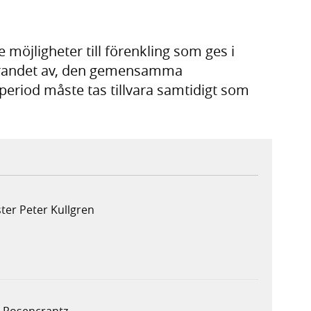
möjligheter till förenkling som ges i
örandet av, den gemensamma
eriod måste tas tillvara samtidigt som
ter Peter Kullgren
a Rosencrantz