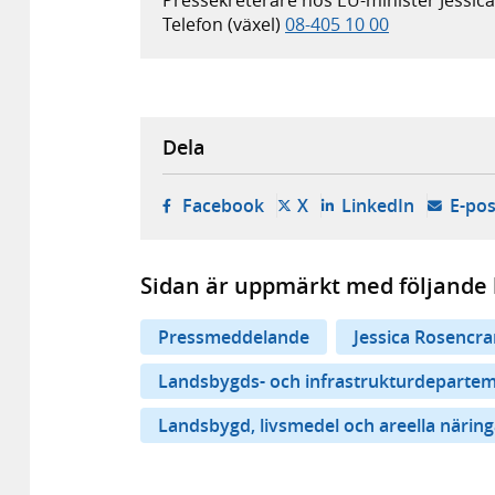
Telefon (växel)
08-405 10 00
Dela
- öppnas i ny flik, extern w
- öppnas i ny flik, ext
- öppnas i
Facebook
X
LinkedIn
E-pos
Sidan är uppmärkt med följande 
Pressmeddelande
Jessica Rosencra
Landsbygds- och infrastrukturdeparte
Landsbygd, livsmedel och areella näring