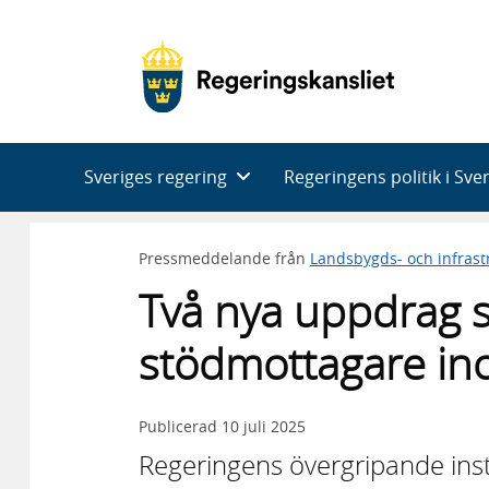
Huvudnavigering
Sveriges regering
Regeringens politik i Sve
Pressmeddelande från
Landsbygds- och infras
Två nya uppdrag s
stödmottagare ino
Publicerad
10 juli 2025
Regeringens övergripande ins