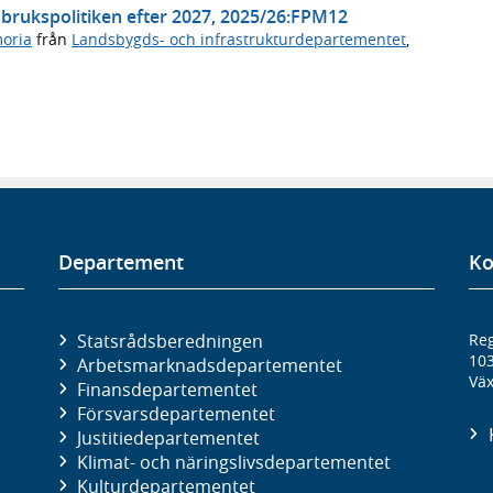
rukspolitiken efter 2027, 2025/26:FPM12
oria
från
Landsbygds- och infrastrukturdepartementet
,
Departement
Ko
Statsrådsberedningen
Reg
10
Arbetsmarknads­departementet
Väx
Finans­departementet
Försvars­departementet
Justitie­departementet
Klimat- och näringslivs­departementet
Kultur­departementet