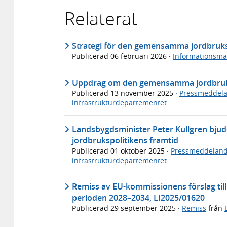
Relaterat
Strategi för den gemensamma jordbruksp
Publicerad
06 februari 2026
·
Informationsmat
Uppdrag om den gemensamma jordbruk
Publicerad
13 november 2025
·
Pressmeddel
infrastrukturdepartementet
Landsbygdsminister Peter Kullgren bju
jordbrukspolitikens framtid
Publicerad
01 oktober 2025
·
Pressmeddelan
infrastrukturdepartementet
Remiss av EU-kommissionens förslag til
perioden 2028–2034, LI2025/01620
Publicerad
29 september 2025
·
Remiss
från