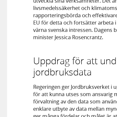
utveckla sina verksamheter. Det är
livsmedelssäkerhet och klimatomstä
rapporteringsbörda och effektivare
EU för detta och fortsätter arbeta 
värna svenska intressen. Dagens bes
minister Jessica Rosencrantz.
Uppdrag för att und
jordbruksdata
Regeringen ger Jordbruksverket i 
för att kunna utses som ansvarig m
förvaltning av den data som använd
enklare utbyte av data mellan myn
ger många fördelar och målet är at