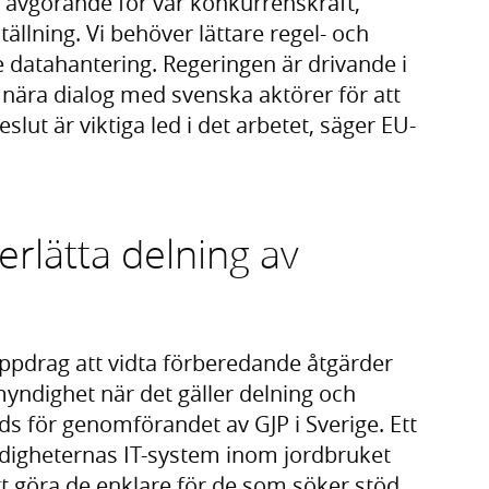
 avgörande för vår konkurrenskraft,
llning. Vi behöver lättare regel- och
 datahantering. Regeringen är drivande i
i nära dialog med svenska aktörer för att
lut är viktiga led i det arbetet, säger EU-
erlätta delning av
uppdrag att vidta förberedande åtgärder
yndighet när det gäller delning och
s för genomförandet av GJP i Sverige. Ett
digheternas IT-system inom jordbruket
t göra de enklare för de som söker stöd.