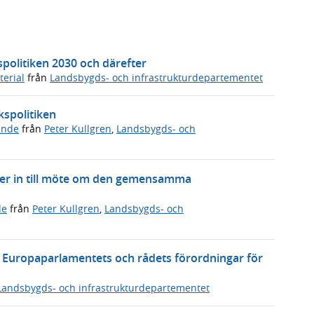
olitiken 2030 och därefter
erial
från
Landsbygds- och infrastrukturdepartementet
spolitiken
ande
från
Peter Kullgren
,
Landsbygds- och
der in till möte om den gemensamma
de
från
Peter Kullgren
,
Landsbygds- och
l Europaparlamentets och rådets förordningar för
Landsbygds- och infrastrukturdepartementet