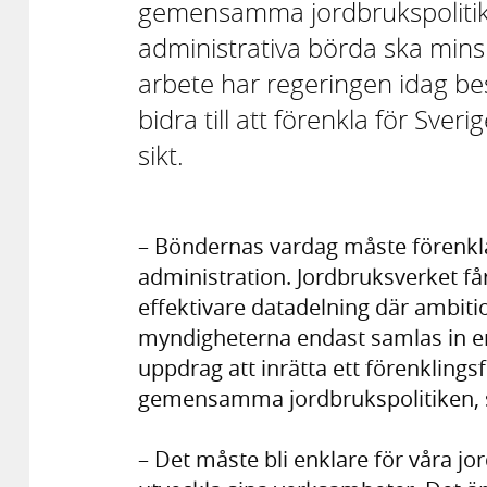
gemensamma jordbrukspolitiken
administrativa börda ska minsk
arbete har regeringen idag b
bidra till att förenkla för Sve
sikt.
– Böndernas vardag måste förenklas
administration. Jordbruksverket får
effektivare datadelning där ambit
myndigheterna endast samlas in en
uppdrag att inrätta ett förenklin
gemensamma jordbrukspolitiken, s
– Det måste bli enklare för våra jo