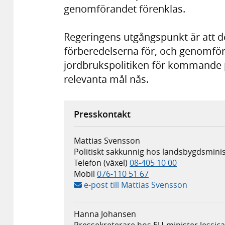
genomförandet förenklas.
Regeringens utgångspunkt är att de 
förberedelserna för, och genomf
jordbrukspolitiken för kommande p
relevanta mål nås.
Presskontakt
Mattias Svensson
Politiskt sakkunnig hos landsbygdsminis
Telefon (växel)
08-405 10 00
Mobil
076-110 51 67
e-post till Mattias Svensson
Hanna Johansen
Pressekreterare hos EU-minister Jessic