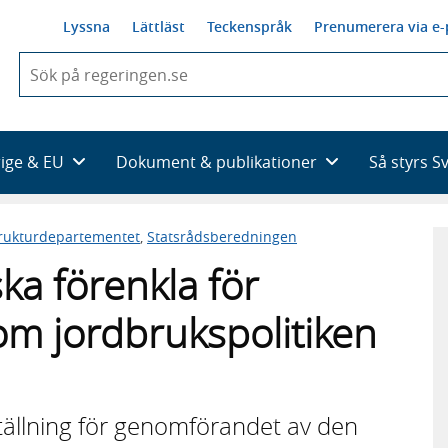
Lyssna
Lättläst
Teckenspråk
Prenumerera via e-
När
du
börjar
skriva
så
rige & EU
Dokument & publikationer
Så styrs S
framträder
en
lista
trukturdepartementet
,
Statsrådsberedningen
med
sökförslag
ka förenkla för
m jordbrukspolitiken
tällning för genomförandet av den