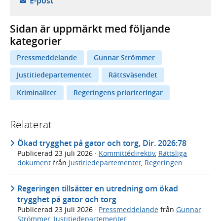
- öppnar din e-postklient,
E-post
Sidan är uppmärkt med följande
kategorier
Pressmeddelande
Gunnar Strömmer
Justitiedepartementet
Rättsväsendet
Kriminalitet
Regeringens prioriteringar
Relaterat
Ökad trygghet på gator och torg, Dir. 2026:78
Publicerad
23 juli 2026
·
Kommittédirektiv
,
Rättsliga
dokument
från
Justitiedepartementet
,
Regeringen
Regeringen tillsätter en utredning om ökad
trygghet på gator och torg
Publicerad
23 juli 2026
·
Pressmeddelande
från
Gunnar
Strömmer
,
Justitiedepartementet