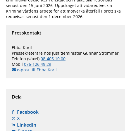
senast den 15 juni 2026. Uppdraget att vidareutveckla
Kriminalvårdens arbete för att motverka återfall i brott ska
redovisas senast den 1 december 2026.
Presskontakt
Ebba Koril
Pressekreterare hos justitieminister Gunnar Strömmer
Telefon (växel)
08-405 10 00
Mobil
076-126 49 29
e-post till Ebba Koril
Dela
- öppnas i ny flik, extern webbplats,
Facebook
- öppnas i ny flik, extern webbplats,
X
- öppnas i ny flik, extern webbplats,
LinkedIn