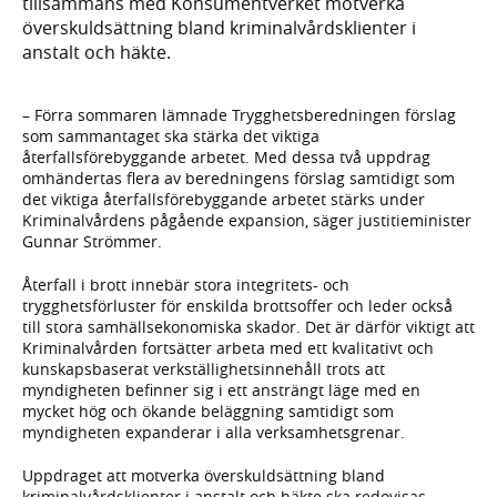
tillsammans med Konsumentverket motverka
överskuldsättning bland kriminalvårdsklienter i
anstalt och häkte.
– Förra sommaren lämnade Trygghetsberedningen förslag
som sammantaget ska stärka det viktiga
återfallsförebyggande arbetet. Med dessa två uppdrag
omhändertas flera av beredningens förslag samtidigt som
det viktiga återfallsförebyggande arbetet stärks under
Kriminalvårdens pågående expansion, säger justitieminister
Gunnar Strömmer.
Återfall i brott innebär stora integritets- och
trygghetsförluster för enskilda brottsoffer och leder också
till stora samhällsekonomiska skador. Det är därför viktigt att
Kriminalvården fortsätter arbeta med ett kvalitativt och
kunskapsbaserat verkställighetsinnehåll trots att
myndigheten befinner sig i ett ansträngt läge med en
mycket hög och ökande beläggning samtidigt som
myndigheten expanderar i alla verksamhetsgrenar.
Uppdraget att motverka överskuldsättning bland
kriminalvårdsklienter i anstalt och häkte ska redovisas