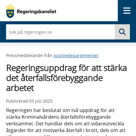
Me
När
Sö
du
börjar
skriva
så
Pressmeddelande från
Justitiedepartementet
framträder
en
Regeringsuppdrag för att stärka
lista
med
det återfallsförebyggande
sökförslag
arbetet
Publicerad
03 juli 2025
Regeringen har beslutat om två uppdrag för att
stärka Kriminalvårdens återfallsförebyggande
verksamhet. Det handlar dels om att vidareutveckla
åtgärder för att motverka återfall i brott, dels om att