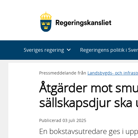
Huvudnavigering
Sveriges regering
Regeringens politik i Sve
Pressmeddelande från
Landsbygds- och infras
Åtgärder mot smu
sällskapsdjur ska
Publicerad
03 juli 2025
En bokstavsutredare ges i upp