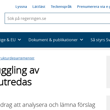
Lyssna
Lättläst
Teckenspråk
Prenumerera via e-
När
du
börjar
skriva
så
rige & EU
Dokument & publikationer
Så styrs S
framträder
en
lista
trukturdepartementet
med
sökförslag
ggling av
 utredas
drag att analysera och lämna förslag