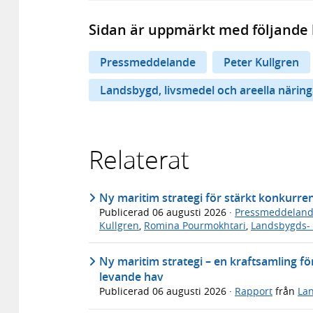
Sidan är uppmärkt med följande 
Pressmeddelande
Peter Kullgren
Landsbygd, livsmedel och areella näring
Relaterat
Ny maritim strategi för stärkt konkurre
Publicerad
06 augusti 2026
·
Pressmeddelan
Kullgren
,
Romina Pourmokhtari
,
Landsbygds- 
Ny maritim strategi – en kraftsamling för
levande hav
Publicerad
06 augusti 2026
·
Rapport
från
Lan