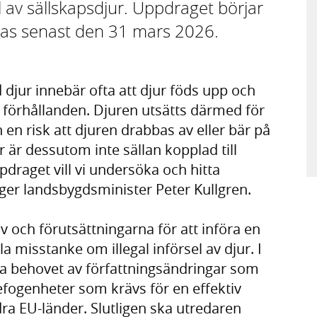
l av sällskapsdjur. Uppdraget börjar
sas senast den 31 mars 2026.
 djur innebär ofta att djur föds upp och
 förhållanden. Djuren utsätts därmed för
n en risk att djuren drabbas av eller bär på
 är dessutom inte sällan kopplad till
draget vill vi undersöka och hitta
äger landsbygdsminister Peter Kullgren.
 och förutsättningarna för att införa en
a misstanke om illegal införsel av djur. I
ra behovet av författningsändringar som
befogenheter som krävs för en effektiv
ndra EU-länder. Slutligen ska utredaren