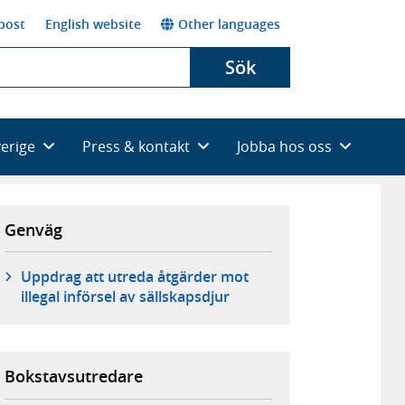
post
English website
Other languages
Sök
verige
Press & kontakt
Jobba hos oss
Genväg
Uppdrag att utreda åtgärder mot
illegal införsel av sällskapsdjur
Bokstavsutredare