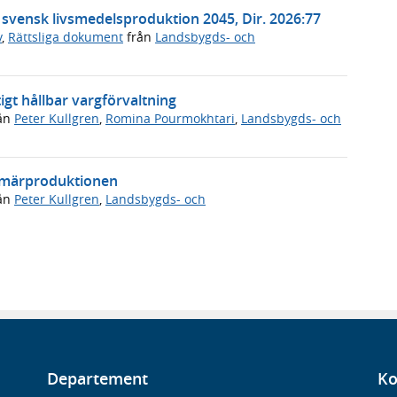
t svensk livsmedelsproduktion 2045, Dir. 2026:77
v
,
Rättsliga dokument
från
Landsbygds- och
igt hållbar vargförvaltning
ån
Peter Kullgren
,
Romina Pourmokhtari
,
Landsbygds- och
rimärproduktionen
ån
Peter Kullgren
,
Landsbygds- och
Departement
Ko