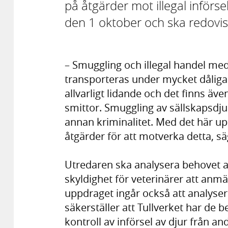
på åtgärder mot illegal införse
den 1 oktober och ska redovi
– Smuggling och illegal handel med
transporteras under mycket dåliga
allvarligt lidande och det finns äve
smittor. Smuggling av sällskapsdjur
annan kriminalitet. Med det här upp
åtgärder för att motverka detta, s
Utredaren ska analysera behovet av
skyldighet för veterinärer att anmäl
uppdraget ingår också att analyse
säkerställer att Tullverket har de 
kontroll av införsel av djur från a