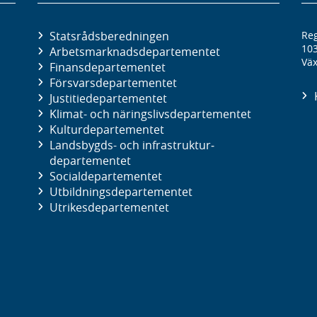
Statsrådsberedningen
Reg
10
Arbetsmarknads­departementet
Väx
Finans­departementet
Försvars­departementet
Justitie­departementet
Klimat- och näringslivs­departementet
Kultur­departementet
Landsbygds- och infrastruktur­
departementet
Social­departementet
Utbildnings­departementet
Utrikes­departementet