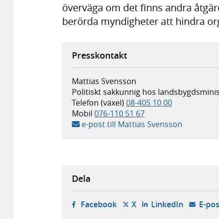
överväga om det finns andra åtgär
berörda myndigheter att hindra or
Presskontakt
Mattias Svensson
Politiskt sakkunnig hos landsbygdsminis
Telefon (växel)
08-405 10 00
Mobil
076-110 51 67
e-post till Mattias Svensson
Dela
- öppnas i ny flik, extern w
- öppnas i ny flik, ext
- öppnas i
Facebook
X
LinkedIn
E-pos