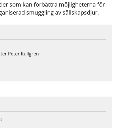
der som kan förbättra möjligheterna för
ganiserad smuggling av sällskapsdjur.
ter Peter Kullgren
ebbplats,
ern webbplats,
 ny flik, extern webbplats,
- öppnar din e-postklient,
t