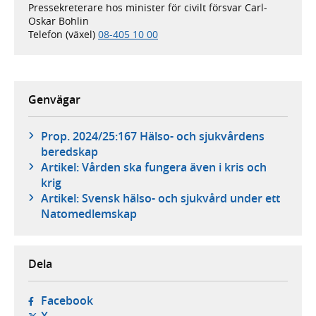
Pressekreterare hos minister för civilt försvar Carl-
Oskar Bohlin
Telefon (växel)
08-405 10 00
Genvägar
Prop. 2024/25:167 Hälso- och sjukvårdens
beredskap
Artikel: Vården ska fungera även i kris och
krig
Artikel: Svensk hälso- och sjukvård under ett
Natomedlemskap
Dela
- öppnas i ny flik, extern webbplats,
Facebook
- öppnas i ny flik, extern webbplats,