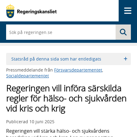
Me
När
Sö
du
börjar
skriva
så
framträder
Statsråd på denna sida som har entledigats
en
lista
Pressmeddelande från
Försvarsdepartementet
,
med
Socialdepartementet
sökförslag
Regeringen vill införa särskilda
regler för hälso- och sjukvården
vid kris och krig
Publicerad
10 juni 2025
Regeringen vill stärka hälso- och sjukvårdens