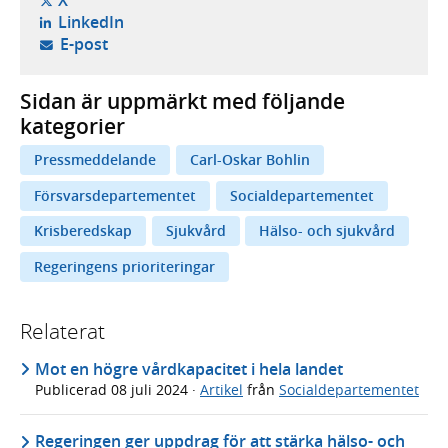
X
- öppnas i ny flik, extern webbplats,
LinkedIn
- öppnar din e-postklient,
E-post
Sidan är uppmärkt med följande
kategorier
Pressmeddelande
Carl-Oskar Bohlin
Försvarsdepartementet
Socialdepartementet
Krisberedskap
Sjukvård
Hälso- och sjukvård
Regeringens prioriteringar
Relaterat
Mot en högre vårdkapacitet i hela landet
Publicerad
08 juli 2024
·
Artikel
från
Socialdepartementet
Regeringen ger uppdrag för att stärka hälso- och