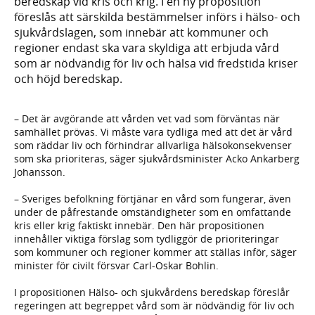
beredskap vid kris och krig. I en ny proposition
föreslås att särskilda bestämmelser införs i hälso- och
sjukvårdslagen, som innebär att kommuner och
regioner endast ska vara skyldiga att erbjuda vård
som är nödvändig för liv och hälsa vid fredstida kriser
och höjd beredskap.
– Det är avgörande att vården vet vad som förväntas när
samhället prövas. Vi måste vara tydliga med att det är vård
som räddar liv och förhindrar allvarliga hälsokonsekvenser
som ska prioriteras, säger sjukvårdsminister Acko Ankarberg
Johansson.
– Sveriges befolkning förtjänar en vård som fungerar, även
under de påfrestande omständigheter som en omfattande
kris eller krig faktiskt innebär. Den här propositionen
innehåller viktiga förslag som tydliggör de prioriteringar
som kommuner och regioner kommer att ställas inför, säger
minister för civilt försvar Carl-Oskar Bohlin.
I propositionen Hälso- och sjukvårdens beredskap föreslår
regeringen att begreppet vård som är nödvändig för liv och