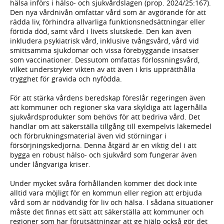
hälsa införs i hälso- och sjukvårdslagen (prop. 2024/25:167).
Den nya vårdnivån omfattar vård som är avgörande för att
rädda liv, förhindra allvarliga funktionsnedsättningar eller
förtida död, samt vård i livets slutskede. Den kan även
inkludera psykiatrisk vård, inklusive tvångsvård, vård vid
smittsamma sjukdomar och vissa förebyggande insatser
som vaccinationer. Dessutom omfattas förlossningsvård,
vilket understryker vikten av att även i kris upprätthålla
trygghet för gravida och nyfödda.
För att stärka vårdens beredskap föreslår regeringen även
att kommuner och regioner ska vara skyldiga att lagerhålla
sjukvårdsprodukter som behövs för att bedriva vård. Det
handlar om att säkerställa tillgång till exempelvis läkemedel
och förbrukningsmaterial även vid störningar i
försörjningskedjorna. Denna åtgärd är en viktig del i att
bygga en robust hälso- och sjukvård som fungerar även
under långvariga kriser.
Under mycket svåra förhållanden kommer det dock inte
alltid vara möjligt för en kommun eller region att erbjuda
vård som är nödvändig för liv och hälsa. I sådana situationer
måste det finnas ett sätt att säkerställa att kommuner och
regioner som har förutsättningar att ge hjälp också gör det