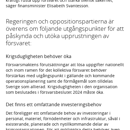
kraftigt rusta upp försvaret och stärka svensk säkerhet,
säger finansminister Elisabeth Svantesson.
Regeringen och oppositionspartierna är
överens om följande utgångspunkter för att
påskynda och utöka upprustningen av
försvaret:
Krigsdugligheten behöver öka
Försvarsmaktens förutsättningar att lösa uppgifter nationellt
och inom ramen för det kollektiva försvaret behöver
förstärkas med utgångspunkt i gällande och kommande
operationsplanering samt de förmågemål som tilldelas
Sverige som allierad. Krigsdugligheten i den organisation
som beslutades i försvarsbeslutet 2024 måste öka.
Det finns ett omfattande investeringsbehov
Det föreligger ett omfattande behov av investeringar i
personal, materiel, förnödenheter och infrastruktur, såväl i
existerande, planerade och nytillkommande delar av
krigsorganisationen. För att möjliggöra detta behöver även