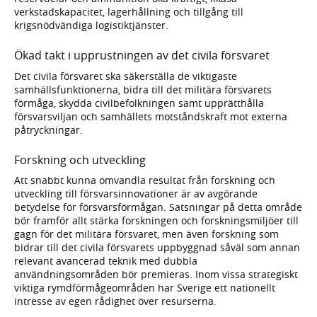
verkstadskapacitet, lagerhållning och tillgång till
krigsnödvändiga logistiktjänster.
Ökad takt i upprustningen av det civila försvaret
Det civila försvaret ska säkerställa de viktigaste
samhällsfunktionerna, bidra till det militära försvarets
förmåga, skydda civilbefolkningen samt upprätthålla
försvarsviljan och samhällets motståndskraft mot externa
påtryckningar.
Forskning och utveckling
Att snabbt kunna omvandla resultat från forskning och
utveckling till försvarsinnovationer är av avgörande
betydelse för försvarsförmågan. Satsningar på detta område
bör framför allt stärka forskningen och forskningsmiljöer till
gagn för det militära försvaret, men även forskning som
bidrar till det civila försvarets uppbyggnad såväl som annan
relevant avancerad teknik med dubbla
användningsområden bör premieras. Inom vissa strategiskt
viktiga rymdförmågeområden har Sverige ett nationellt
intresse av egen rådighet över resurserna.