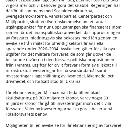
vi göra mer och vi behöver göra det snabbt. Regeringen har
därför, tillsammans med Socialdemokraterna,
Sverigedemokraterna, Vänsterpartiet, Centerpartiet och
Miljöpartiet, slutit en överenskommelse om ett antal
utgångspunkter för hur upprustningen ska finansieras inom
ramen för det finanspolitiska ramverket, där upprustningen
av försvaret inledningsvis ska bekostas med lån genom en
avvikelse från målet för offentlig sektors finansiella
sparande under 2026–2034. Avvikelsen gäller för alla nya
utgifter för det militära försvaret, de som går utöver de
beslutade nivåerna i den försvarspolitiska propositionen
från i vintras, utgifter för civilt försvar i form av tillskott till
infrastrukturinvesteringar för försvarsändamål samt
investeringar i lagerhållning av livsmedel, läkemedel och
drivmedel, och fortsatt stöd till Ukraina.
Lånefinansieringen får maximalt leda till en ökad
skuldsättning på 300 miljarder kronor, varav högst 50
miljarder kronor får gå till investeringar inom det civila
försvaret. Valet av investeringarna ska göras baserat på
Totalförsvarets behov.
Möjligheten till en avvikelse för lånefinansiering av försvaret