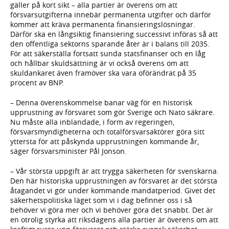
gäller på kort sikt – alla partier är överens om att
försvarsutgifterna innebär permanenta utgifter och därför
kommer att kräva permanenta finansieringslösningar.
Därför ska en långsiktig finansiering successivt införas så att
den offentliga sektorns sparande åter är i balans till 2035.
För att säkerställa fortsatt sunda statsfinanser och en låg
och hållbar skuldsättning är vi också överens om att
skuldankaret även framöver ska vara oförändrat på 35
procent av BNP.
– Denna överenskommelse banar väg för en historisk
upprustning av försvaret som gör Sverige och Nato säkrare.
Nu måste alla inblandade, i form av regeringen,
försvarsmyndigheterna och totalförsvarsaktörer göra sitt
yttersta för att påskynda upprustningen kommande år,
säger försvarsminister Pål Jonson.
– Vår största uppgift är att trygga säkerheten för svenskarna.
Den här historiska upprustningen av försvaret är det största
åtagandet vi gör under kommande mandatperiod. Givet det
säkerhetspolitiska läget som vi i dag befinner oss i så
behöver vi göra mer och vi behöver göra det snabbt. Det är
en otrolig styrka att riksdagens alla partier är överens om att