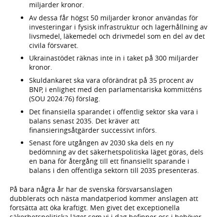
miljarder kronor.
Av dessa får högst 50 miljarder kronor användas för
investeringar i fysisk infrastruktur och lagerhållning av
livsmedel, läkemedel och drivmedel som en del av det
civila försvaret.
Ukrainastödet räknas inte in i taket på 300 miljarder
kronor.
Skuldankaret ska vara oförändrat på 35 procent av
BNP, i enlighet med den parlamentariska kommitténs
(SOU 2024:76) förslag.
Det finansiella sparandet i offentlig sektor ska vara i
balans senast 2035. Det kräver att
finansieringsåtgärder successivt införs.
Senast före utgången av 2030 ska dels en ny
bedömning av det säkerhetspolitiska läget göras, dels
en bana för återgång till ett finansiellt sparande i
balans i den offentliga sektorn till 2035 presenteras.
På bara några år har de svenska försvarsanslagen
dubblerats och nästa mandatperiod kommer anslagen att
fortsätta att öka kraftigt. Men givet det exceptionella
säkerhetspolitiska läget som vi i dag befinner oss i behöver