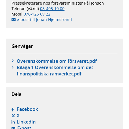
Pressekreterare hos försvarsminister Pål Jonson
Telefon (växel)
08-405 10 00
Mobil
076-126 69 22
e-post till Johan Hjelmstrand
Genvägar
Överenskommelse om försvaret.pdf
Bilaga 1 Överenskommelse om det
finanspolitiska ramverket.pdf
Dela
- öppnas i ny flik, extern webbplats,
Facebook
- öppnas i ny flik, extern webbplats,
X
- öppnas i ny flik, extern webbplats,
LinkedIn
- öppnar din e-postklient,
E-post