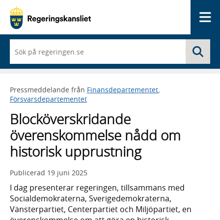
Me
När
Sö
du
börjar
skriva
så
Pressmeddelande från
Finansdepartementet
,
framträder
Försvarsdepartementet
en
lista
Blocköverskridande
med
sökförslag
överenskommelse nådd om
historisk upprustning
Publicerad
19 juni 2025
I dag presenterar regeringen, tillsammans med
Socialdemokraterna, Sverigedemokraterna,
Vänsterpartiet, Centerpartiet och Miljöpartiet, en
överenskommelse om att göra en historisk