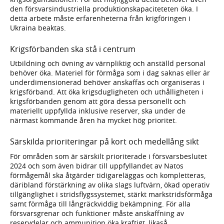
den försvarsindustriella produktionskapaciteteten öka. I
detta arbete måste erfarenheterna från krigföringen i
Ukraina beaktas.
Krigsförbanden ska stå i centrum
Utbildning och övning av värnpliktig och anställd personal
behöver öka. Materiel för förmåga som i dag saknas eller är
underdimensionerad behöver anskaffas och organiseras i
krigsförband. Att öka krigsdugligheten och uthålligheten i
krigsförbanden genom att göra dessa personellt och
materiellt uppfyllda inklusive reserver, ska under de
närmast kommande åren ha mycket hög prioritet.
Särskilda prioriteringar på kort och medellång sikt
För områden som är särskilt prioriterade i försvarsbeslutet
2024 och som även bidrar till uppfyllandet av Natos
förmågemål ska åtgärder tidigareläggas och kompletteras,
däribland förstärkning av olika slags luftvärn, ökad operativ
tillgänglighet i stridsflygssystemet, stärkt markstridsförmåga
samt förmåga till långräckviddig bekämpning. För alla
försvarsgrenar och funktioner måste anskaffning av
reservdelar och ammunition öka kraftigt, likaså